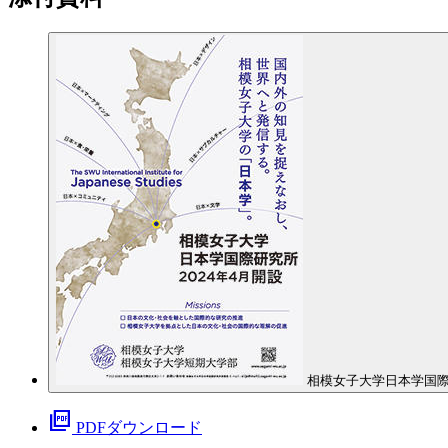
相模女子大学日本学国際研
picture_as_pdf
PDFダウンロード