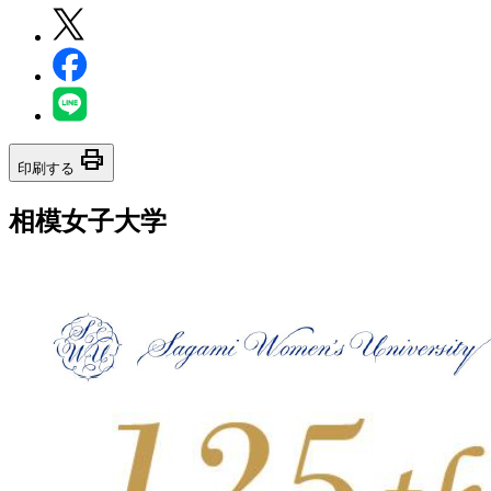
print
印刷する
相模女子大学