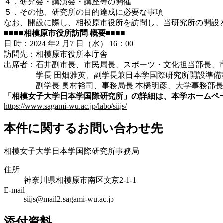
４．研究会・講演会・講座等の開催
５．その他、研究所の目的達成に必要な事項
なお、開設に際し、相模原市役所を訪問し、当研究所の開設
■
■
■
■
相模原市役所訪問 概要
■
■
■
■
日 時：2024 年2 月7 日（水） 16：00
訪問先：相模原市役所本庁舎
出席者：石井副市⾧、市民局⾧、スポーツ・文化担当部⾧、
学⾧ 田畑雅英、副学⾧兼日本学国際研究所開設準備室
副学⾧ 奥村裕司、事務局⾧ 本橋明彦、大学事務部⾧
「相模女子大学日本学国際研究所」の詳細は、本学ホームペ
https://www.sagami-wu.ac.jp/labo/siijs/
本件に関するお問い合わせ先
相模女子大学日本学国際研究所事務局
住所
神奈川県相模原市南区文京2-1-1
E-mail
siijs@mail2.sagami-wu.ac.jp
添付資料