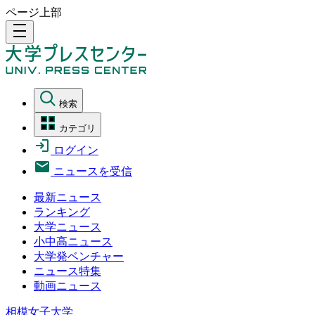
ページ上部
density_medium
検索
カテゴリ
ログイン
ニュースを受信
最新ニュース
ランキング
大学ニュース
小中高ニュース
大学発ベンチャー
ニュース特集
動画ニュース
相模女子大学