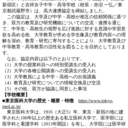
新宿区）と吉祥女子中学・高等学校（校長：赤沼 一弘／東
京都武蔵野市）は、高大連携協定を締結しました。
この協定は、大学及び中学・高校が相互の信頼関係に基づ
き、双方の教育及び研究機能についての交流・連携を通じ
て、中学生・高校生の視野を広げ進路に対する意識や学習意
欲を高める他、大学教育が求める学生像及び教育内容への理
解を深め、教育・研究に寄与することにより、大学教育及び
中等教育・高等教育の活性化を図ることを目的としておりま
す。
なお、協定内容は以下のとおりです。
（1）大学の授業科目への特別受講生の受入れ
（2）大学の各種公開講座への受講生の受入れ
（3）大学教員による中学・高校への出張講義
（4）教育及び研究についての情報交換及び交流
（5）その他、双方が協議し同意した事項
【学校概要】
■東京医科大学の歴史・概要・特徴
https://www.tokyo-
med.ac.jp/
東京医科大学は、1916（大正5）年、東京・新宿の地に建
学された100年以上の歴史ある私立医科大学で、医学部には
医学科と看護学科（2013年開設）を有し、大学院には医学研