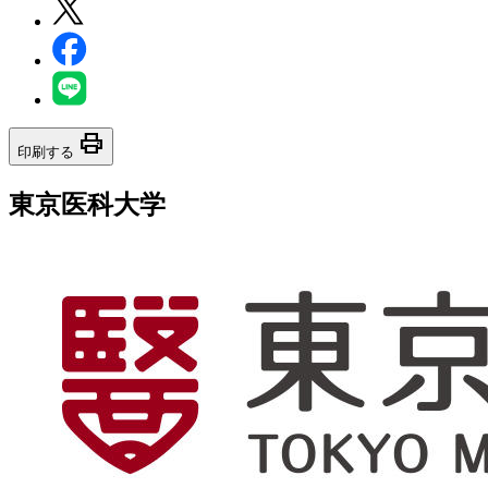
print
印刷する
東京医科大学