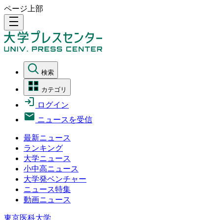
ページ上部
density_medium
検索
カテゴリ
ログイン
ニュースを受信
最新ニュース
ランキング
大学ニュース
小中高ニュース
大学発ベンチャー
ニュース特集
動画ニュース
東京医科大学