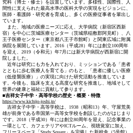
究科（博士・修士）を設置しています。多様性、国際性、人
間性に支えられた最高水準の医科大学の実現をビジョンに、
医師・看護師・研究者を育成し、多くの医療従事者を輩出し
ています。
また、地域の医療ニーズに応え、大学病院（新宿区西新
宿）を中心に茨城医療センター（茨城県稲敷郡阿見町）、八
王子医療センター（東京都八王子市館町）と関東広域に附属
病院を展開しています。2016（平成28）年には創立100周年
を迎え、2019（令和元）年7月には新大学病院が西新宿に開
院しました。
近年は研究にも力を入れており、ミッションである「患者
とともに歩む医療人を育てる」のもと、「患者に優しい医療
（低侵襲医療）」の実現に向けた研究活動を推進していま
す。今後も、臨床を支える高度な研究を推進し、地域そして
世界の健康と福祉に貢献して参ります。
■吉祥女子中学・高等学校の歴史・概要・特徴
https://www.kichijo-joshi.jp/
吉祥女子中学・高等学校は、1938（昭和13）年、守屋荒美
雄が前身である帝国第一高等女学校を創設したのがはじまり
です。2018（平成30）年には創立80周年を迎え、記念事業の
一環として、カフェテリアやICTルーム、視聴覚室に加え、
フリースペース「Study Square」を完備した新校舎（5号館）