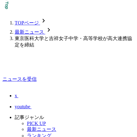
chevron_forward
TOPページ
chevron_forward
最新ニュース
東京医科大学と吉祥女子中学・高等学校が高大連携協
定を締結
ニュースを受信
x
youtube
記事ジャンル
PICK UP
最新ニュース
ランキング