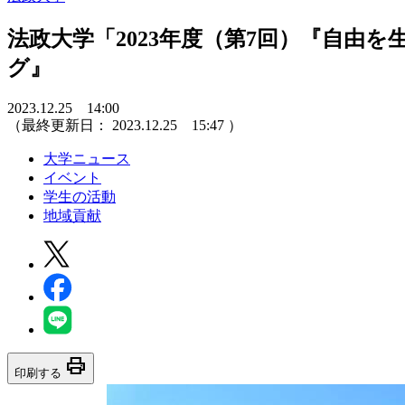
法政大学「2023年度（第7回）『自由
グ』
2023.12.25 14:00
（最終更新日：
2023.12.25 15:47
）
大学ニュース
イベント
学生の活動
地域貢献
print
印刷する