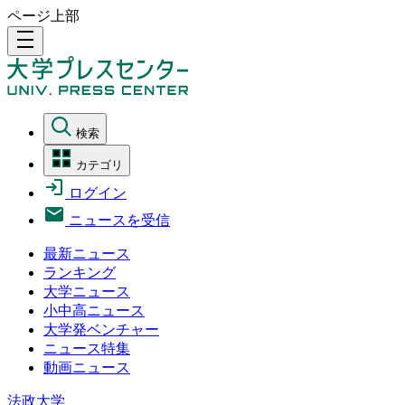
ページ上部
density_medium
検索
カテゴリ
ログイン
ニュースを受信
最新ニュース
ランキング
大学ニュース
小中高ニュース
大学発ベンチャー
ニュース特集
動画ニュース
法政大学