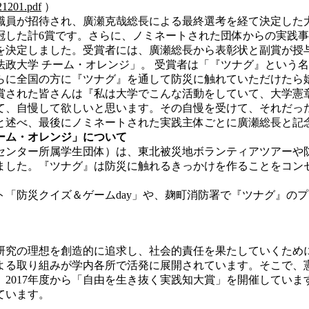
21201.pdf
）
員が招待され、廣瀬克哉総長による最終選考を経て決定した
冠した計6賞です。さらに、ノミネートされた団体からの実践
を決定しました。受賞者には、廣瀬総長から表彰状と副賞が授
政大学 チーム・オレンジ」。 受賞者は「『ツナグ』という
らに全国の方に『ツナグ』を通して防災に触れていただけたら
された皆さんは『私は大学でこんな活動をしていて、大学憲
て、自慢して欲しいと思います。その自慢を受けて、それだっ
と述べ、最後にノミネートされた実践主体ごとに廣瀬総長と記
ーム・オレンジ」について
ンター所属学生団体）は、東北被災地ボランティアツアーや
ました。『ツナグ』は防災に触れるきっかけを作ることをコン
「防災クイズ＆ゲームday」や、麹町消防署で『ツナグ』の
究の理想を創造的に追求し、社会的責任を果たしていくため
る取り組みが学内各所で活発に展開されています。そこで、
2017年度から「自由を生き抜く実践知大賞」を開催してい
ています。