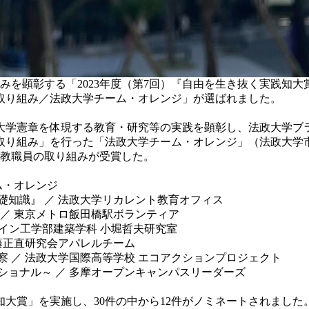
を顕彰する「2023年度（第7回）『自由を生き抜く実践知大
取り組み／法政大学チーム・オレンジ」が選ばれました。
政大学憲章を体現する教育・研究等の実践を顕彰し、法政大学
の取り組み」を行った「法政大学チーム・オレンジ」（法政大学
、教職員の取り組みが受賞した。
ム・オレンジ
礎知識』 ／ 法政大学リカレント教育オフィス
 ／ 東京メトロ飯田橋駅ボランティア
ザイン工学部建築学科 小堀哲夫研究室
藤正直研究会アパレルチーム
 ／ 法政大学国際高等学校 エコアクションプロジェクト
ショナル～ ／ 多摩オープンキャンパスリーダーズ
大賞」を実施し、30件の中から12件がノミネートされました