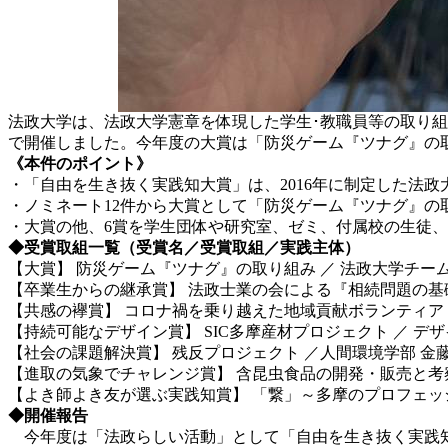
法政大学は、法政大学憲章を体現した学生･教職員等の取り組み
で開催しました。今年度の大賞は「防災ゲーム『ツナグ』の
《本件のポイント》
・「自由を生き抜く実践知大賞」は、2016年に制定した法
・ノミネート12件から大賞として「防災ゲーム『ツナグ』
・大賞の他、6賞を学生団体や研究室、ゼミ、付属校の生徒
◆受賞取組一覧（受賞名／受賞取組／実践主体）
【大賞】 防災ゲーム『ツナグ』の取り組み ／ 法政大学チー
【卒業生からの継承賞】 法政士業の会による『相続問題の基
【共感の襷賞】 コロナ禍を乗り越えた地域貢献ボランティア
【持続可能なデザイン賞】 SIC多摩産材プロジェクト ／ デ
【社会の課題解決賞】 残反プロジェクト ／人間環境学部 金
【進取の気象でチャレンジ賞】 含昆虫食品の開発・販売と考察
【よき師よき友が選ぶ実践知賞】 「繋」～多摩のプロフェッ
◆開催報告
今年度は「法政らしい活動」として「自由を生き抜く実践知