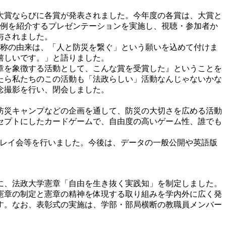
大賞ならびに各賞が発表されました。今年度の各賞は、大賞と
事例を紹介するプレゼンテーションを実施し、視聴・参加者か
与されました。
名称の由来は、「人と防災を繋ぐ」という願いを込めて付けま
嬉しいです。」と語りました。
章を象徴する活動として、こんな賞を受賞した』ということを
たら私たちのこの活動も「法政らしい」活動なんじゃないかな
念撮影を行い、閉会しました。
防災キャンプなどの企画を通して、防災の大切さを広める活動
セプトにしたカードゲームで、自由度の高いゲーム性、誰でも
プレイ会等を行いました。今後は、データの一般公開や英語版
に、法政大学憲章「自由を生き抜く実践知」を制定しました。
憲章の制定と憲章の精神を体現する取り組みを学内外に広く発
ます。なお、表彰式の実施は、学部・部局横断の教職員メンバー