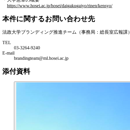
https://www.hosei.ac.jp/hosei/daigakugaiyo/rinen/kensyo/
本件に関するお問い合わせ先
法政大学ブランディング推進チーム（事務局：総長室広報課
TEL
03-3264-9240
E-mail
brandingteam@ml.hosei.ac.jp
添付資料