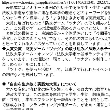
https://www.hosei.ac.jp/application/files/3717/0140/6313/01_202371
表彰式にはノミネート事例の担い手である学生・生徒・教職
法政大学憲章や憲章に連なる本学の理念などのキーワードを
らのオンライン投票による「よき師よき友が選ぶ実践知賞」
大賞に選ばれたのは「防災ゲーム『ツナグ』の取り組み／法
した。この賞がゲームの認知度を高めるきっかけとなり、さ
表彰式の最後には、廣瀬総長から全体講評として「今回受賞
受賞した団体の皆さんだけでなく、その他の方にもぜひ伝え
と思ってくれる人に広がっていくことを期待しています。」
◆大賞受賞「防災ゲーム『ツナグ』の取り組み／法政大学チ
法政大学チーム・オレンジ（法政大学市ケ谷ボランティアセ
をしています。その活動の一環として、『ツナグ』を制作し
楽しめるルールにしました。
『ツナグ』を使った活動として、江東区で行われたイベント
の制作などを検討しています。
◆「自由を生き抜く実践知大賞」について
大きな変化と流動化の時代を迎える中、法政大学は教育と研
法政大学では、この憲章を体現する学生、生徒、教職員によ
信・共有し、本学のブランドを一層高めることを目的として、
で構成される「ブランディング推進チーム」が企画・運営し
・大学憲章の概要