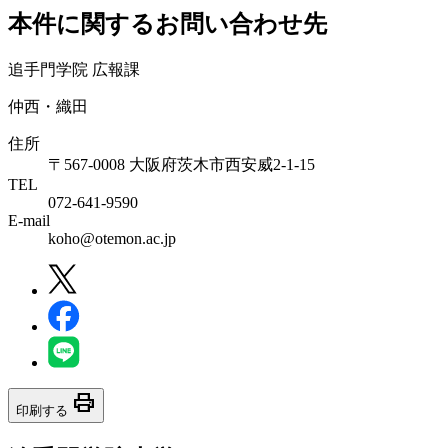
本件に関するお問い合わせ先
追手門学院 広報課
仲西・織田
住所
〒567-0008 大阪府茨木市西安威2-1-15
TEL
072-641-9590
E-mail
koho@otemon.ac.jp
print
印刷する