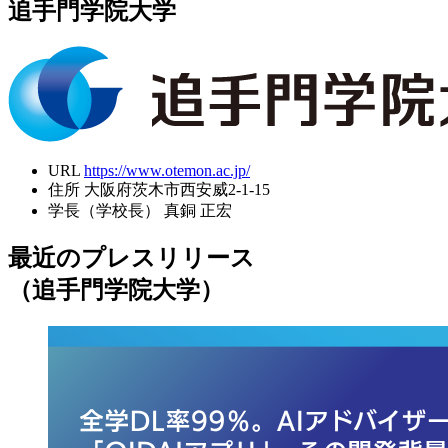
追手門学院大学
URL
https://www.otemon.ac.jp/
住所
大阪府茨木市西安威2-1-15
学長（学校長）
真銅 正宏
最近のプレスリリース
（追手門学院大学）