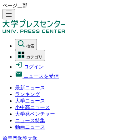
ページ上部
density_medium
検索
カテゴリ
ログイン
ニュースを受信
最新ニュース
ランキング
大学ニュース
小中高ニュース
大学発ベンチャー
ニュース特集
動画ニュース
追手門学院大学