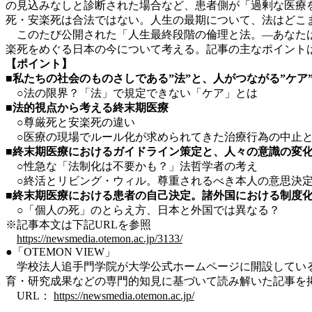
の見込みなしと診断された場合など、患者側が「過剰な医療
死・安楽死は合法ではない。人生の最期について、法はどこ
このたび公開された「人生最終段階の倫理と法。―あなたは
楽死をめぐる日本の今について考える。記事の主なポイント
【ポイント】
■私たちの社会のものさしである”法”と、人がつながる”ケア
○法の限界？「法」で規定できない「ケア」とは
■法的視点から考える終末期医療
○尊厳死と安楽死の違い
○医療の現場でルール化が求められてきた治療行為の中止
■終末期医療におけるガイドライン策定と、人々の意識の変
○性急な「法制化は不要かも？」法哲学者の考え
○終活とリビング・ウィル。尊重されるべき本人の意思決
■終末期医療における患者の自己決定。諸外国における制度
○「個人の死」のとらえ方、日本と外国では異なる？
※記事本文は下記URLを参照
https://newsmedia.otemon.ac.jp/3133/
●「OTEMON VIEW」
学校法人追手門学院が大学公式ホームページに開設している
育・研究成果などの専門的知見に基づいて読み解いた記事を
URL：
https://newsmedia.otemon.ac.jp/