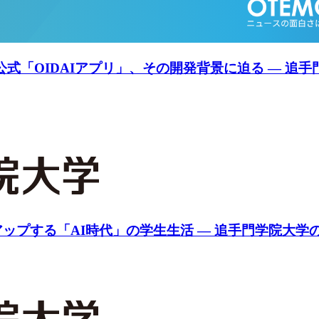
公式「OIDAIアプリ」、その開発背景に迫る ― 追
プする「AI時代」の学生生活 ― 追手門学院大学の