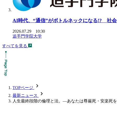
AI時代、“通信”がボトルネックになる!? 社
2026.07.29 10:30
追手門学院大学
すべてを見る
chevron_forward
TOPページ
chevron_forward
最新ニュース
人生最終段階の倫理と法。―あなたは尊厳死・安楽死をど