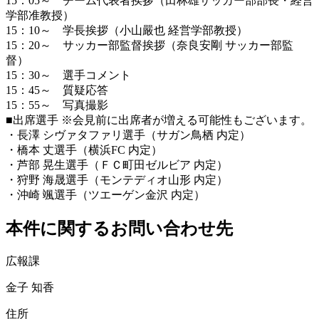
15：05～ チーム代表者挨拶（田林雄サッカー部部長・経営
学部准教授）
15：10～ 学長挨拶（小山嚴也 経営学部教授）
15：20～ サッカー部監督挨拶（奈良安剛 サッカー部監
督）
15：30～ 選手コメント
15：45～ 質疑応答
15：55～ 写真撮影
■出席選手 ※会見前に出席者が増える可能性もございます。
・長澤 シヴァタファリ選手（サガン鳥栖 内定）
・橋本 丈選手（横浜FC 内定）
・芦部 晃生選手（ＦＣ町田ゼルビア 内定）
・狩野 海晟選手（モンテディオ山形 内定）
・沖崎 颯選手（ツエーゲン金沢 内定）
本件に関するお問い合わせ先
広報課
金子 知香
住所