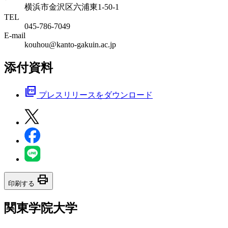
横浜市金沢区六浦東1-50-1
TEL
045-786-7049
E-mail
kouhou@kanto-gakuin.ac.jp
添付資料
picture_as_pdf
プレスリリースをダウンロード
print
印刷する
関東学院大学