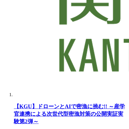
【KGU】ドローンとAIで密漁に挑む!! ～産学
官連携による次世代型密漁対策の公開実証実
験第2弾～