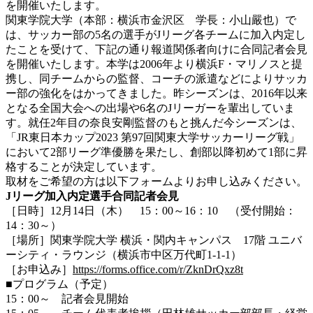
を開催いたします。
関東学院大学（本部：横浜市金沢区 学長：小山嚴也）で
は、サッカー部の5名の選手がJリーグ各チームに加入内定し
たことを受けて、下記の通り報道関係者向けに合同記者会見
を開催いたします。本学は2006年より横浜F・マリノスと提
携し、同チームからの監督、コーチの派遣などによりサッカ
ー部の強化をはかってきました。昨シーズンは、2016年以来
となる全国大会への出場や6名のJリーガーを輩出していま
す。就任2年目の奈良安剛監督のもと挑んだ今シーズンは、
「JR東日本カップ2023 第97回関東大学サッカーリーグ戦」
において2部リーグ準優勝を果たし、創部以降初めて1部に昇
格することが決定しています。
取材をご希望の方は以下フォームよりお申し込みください。
J
リーグ加入内定選手合同記者会見
［日時］12月14日（木） 15：00～16：10 （受付開始：
14：30～）
［場所］関東学院大学 横浜・関内キャンパス 17階 ユニバ
ーシティ・ラウンジ
（横浜市中区万代町1-1-1）
［お申込み］
https://forms.office.com/r/ZknDrQxz8t
■プログラム（予定）
15：00～ 記者会見開始