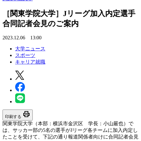
［関東学院大学］Jリーグ加入内定選手
合同記者会見のご案内
2023.12.06 13:00
大学ニュース
スポーツ
キャリア就職
print
印刷する
関東学院大学（本部：横浜市金沢区 学長：小山嚴也）で
は、サッカー部の5名の選手がJリーグ各チームに加入内定し
たことを受けて、下記の通り報道関係者向けに合同記者会見