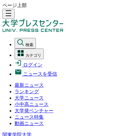
ページ上部
density_medium
検索
カテゴリ
ログイン
ニュースを受信
最新ニュース
ランキング
大学ニュース
小中高ニュース
大学発ベンチャー
ニュース特集
動画ニュース
関東学院大学