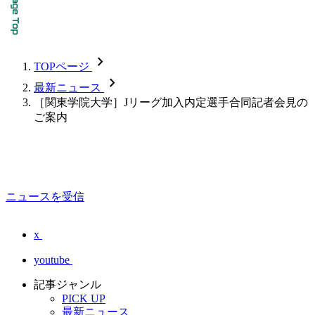
chevron_forward
TOPページ
chevron_forward
最新ニュース
［関東学院大学］Jリーグ加入内定選手合同記者会見の
ご案内
ニュースを受信
x
youtube
記事ジャンル
PICK UP
最新ニュース