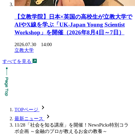
【立教学院】日本×英国の高校生が立教大学で
AIやX線を学ぶ「UK-Japan Young Scientist
Workshop」を開催（2026年8月4日～7日）
2026.07.30 14:00
立教大学
すべてを見る
chevron_forward
TOPページ
chevron_forward
最新ニュース
11/28「社会を知る講座」を開催！NewsPicks特別コラ
ボ企画 ～金融のプロが教えるお金の教養～