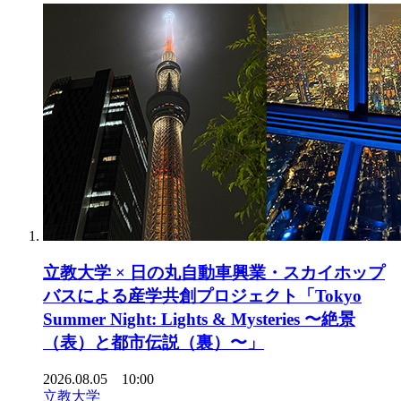
立教大学 × 日の丸自動車興業・スカイホップ
バスによる産学共創プロジェクト「Tokyo
Summer Night: Lights & Mysteries 〜絶景
（表）と都市伝説（裏）〜」
2026.08.05 10:00
立教大学