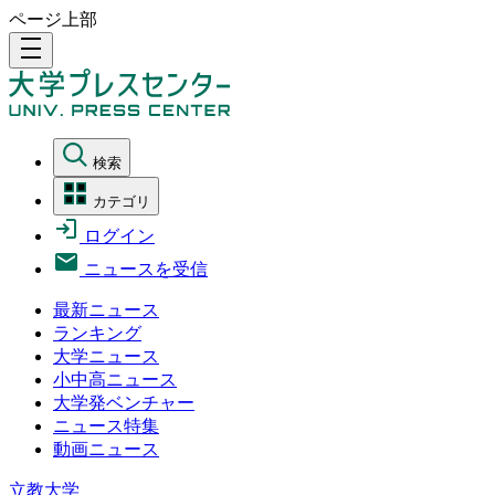
ページ上部
density_medium
検索
カテゴリ
ログイン
ニュースを受信
最新ニュース
ランキング
大学ニュース
小中高ニュース
大学発ベンチャー
ニュース特集
動画ニュース
立教大学