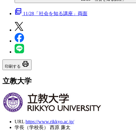
picture_as_pdf
11/28「社会を知る講座」両面
print
印刷する
立教大学
URL
https://www.rikkyo.ac.jp/
学長（学校長）
西原 廉太