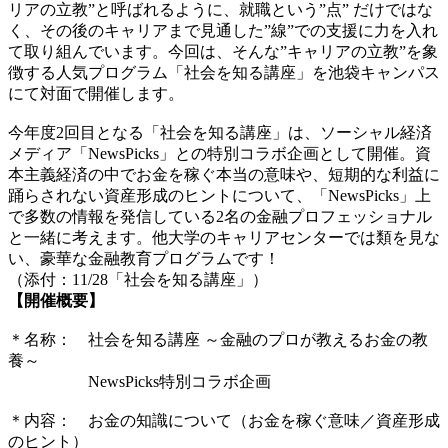
リアの立教”と呼ばれるように、就職という”点” だけではな
く、その後のキャリアまで見通した”線”での支援に力を入れ
て取り組んでいます。今回は、そんな”キャリアの立教”を象
徴する人気プログラム「社会を知る講座」を池袋キャンパス
にて対面で開催します。
今年度2回目となる「社会を知る講座」は、ソーシャル経済
メディア「NewsPicks」との特別コラボ企画として開催。資
本主義経済の中でお金を稼ぐ本当の意味や、短期的な利益に
踊らされない資産形成のヒントについて、「NewsPicks」上
で多数の情報を発信している2名の金融プロフェッショナル
と一緒に考えます。他大学のキャリアセンターでは類を見な
い、豪華な金融教育プログラムです！
（添付：11/28「社会を知る講座」）
【開催概要】
＊名称： 社会を知る講座 ～金融のプロが教えるお金の教
養～
NewsPicks特別コラボ企画
＊内容： お金の知識について（お金を稼ぐ意味／資産形成
のヒント）