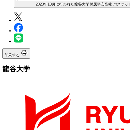
2023年10月に行われた龍谷大学付属平安高校 バスケ
print
印刷する
龍谷大学