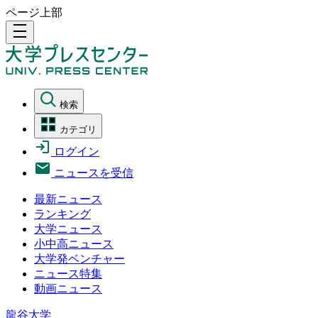
ページ上部
density_medium
検索
カテゴリ
ログイン
ニュースを受信
最新ニュース
ランキング
大学ニュース
小中高ニュース
大学発ベンチャー
ニュース特集
動画ニュース
龍谷大学