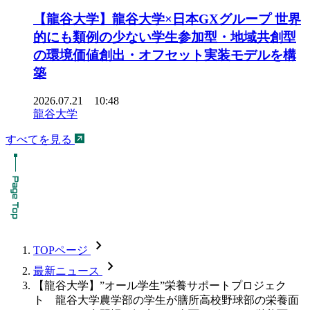
【龍谷大学】龍谷大学×日本GXグループ 世界
的にも類例の少ない学生参加型・地域共創型
の環境価値創出・オフセット実装モデルを構
築
2026.07.21 10:48
龍谷大学
すべてを見る
chevron_forward
TOPページ
chevron_forward
最新ニュース
【龍谷大学】”オール学生”栄養サポートプロジェク
ト 龍谷大学農学部の学生が膳所高校野球部の栄養面