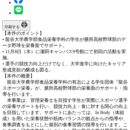
print
印刷する
【本件のポイント】
• 龍谷大学農学部食品栄養学科の学生が膳所高校野球部のデ
ータ野球を栄養面でサポート。
• 11月8日（水）に瀬田キャンパス9号館にて初回の活動を実
施。
• 選手の競技力向上だけでなく、大学進学に向けたキャリア
形成意欲の醸成も図る。
【本件の概要】
龍谷大学農学部食品栄養学科の有志による学生団体『龍谷
スポーツ栄養』が、膳所高校野球部の栄養面のサポート・指
導を行います。
本事業は、管理栄養士を目指す学生が実際にスポーツ選手
の栄養サポートを行い、競技力向上・食に対する関心の向上
を目指しています。サポートにあたっては、In Body（体組
成）を用いた栄養状態や筋肉バランスの観点からの指導や、
食事調査をもとにした個別の食事習慣の指導を行います。こ