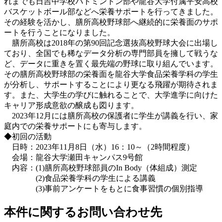
れまでも日吉中学校バトミントン部や龍谷大学付属平安高校
バスケットボール部などへ栄養サポートを行ってきました。
その経験を活かし、膳所高校野球部へ継続的に栄養面のサポ
ートを行うことになりました。
膳所高校は2018年の第90回記念選抜高校野球大会に出場し
ており、全国でも稀なデータ分析の専門部員を擁して戦うな
ど、データに重きを置く最先端の野球に取り組んでいます。
その膳所高校野球部の栄養面を龍谷大学食品栄養学科の学生
が分析し、サポートすることにより更なる飛躍が期待されま
す。また、大学生の学びに触れることで、大学進学に向けた
キャリア形成意欲の醸成も図ります。
2023年12月には膳所高校の保護者に学生が講義を行い、家
庭内での栄養サポートにも寄与します。
◆初回の活動
日時：2023年11月8日（水）16：10～（2時間程度）
会場：龍谷大学瀬田キャンパス9号館
内容：(1)膳所高校野球部員のIn Body（体組成）測定
(2)食品栄養学科の学生による講義
(3)事前アンケートをもとに食事習慣の個別指導
本件に関するお問い合わせ先