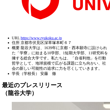
URL
https://www.ryukoku.ac.jp
住所
京都市伏見区深草塚本町６７
概要
龍谷大学は、1639年に京都・西本願寺に設けられ
た「学寮」に始まる10学部、1短期大学部、11研究科を
擁する総合大学です。私たちは、「自省利他」を行動
哲学として、地球規模で広がる課題に立ち向かい、社
会の新しい可能性の追求に力を尽くしていきます。
学長（学校長）
安藤 徹
最近のプレスリリース
（龍谷大学）