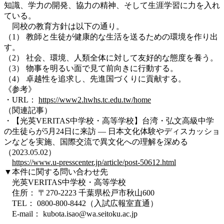
知識、学力の開発、協力の精神、そして生涯学習に力を入れ
ている。
同校の教育方針は以下の通り。
（1） 教師と生徒が健康的な生活を送るための環境を作り出
す。
（2） 社会、環境、人類全体に対して友好的な態度を養う。
（3） 物事を明るい面で見て前向きに行動する。
（4） 卓越性を追求し、先進国づくりに貢献する。
《参考》
・URL：
https://www2.hwhs.tc.edu.tw/home
（関連記事）
・【光英VERITAS中学校・高等学校】台湾・弘文高級中学
の生徒らが5月24日に来訪 — 日本文化体験やディスカッショ
ンなどを実施、国際交流で異文化への理解を深める
（2023.05.02）
https://www.u-presscenter.jp/article/post-50612.html
▼本件に関する問い合わせ先
光英VERITAS中学校・高等学校
住所： 〒270-2223 千葉県松戸市秋山600
TEL： 0800-800-8442（入試広報室直通）
E-mail：
kubota.isao@wa.seitoku.ac.jp