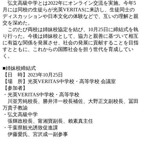
弘文高級中学とは2022年にオンライン交流を実施。今年5
月には同校の生徒らが光英VERITASに来訪し、生徒同士の
ディスカッションや日本文化の体験などで、互いの理解と親
交を深めた。
このたび両校は姉妹校協定を結び、10月25日に締結式を執
り行った。今後は姉妹校として、協力と親善に基づいて相互
に有益な関係を発展させ、社会の発展に貢献することを目指
すとともに、これからの国際社会を担う世代を育成してい
く。
■姉妹校締結式
【日 時】2023年10月25日
【場 所】光英VERITAS中学校・高等学校 会議室
【参加者】
・光英VERITAS中学校・高等学校
川並芳純校長、勝井洋一校長補佐、大野正文副校長、冨田
万貴子教諭
・弘文高級中学
張輝政校
長、
甯湘寶副長
、
賴素真主任
・千葉県観光誘致促進課
伊藤愛氏
、
宮沢成一副参事