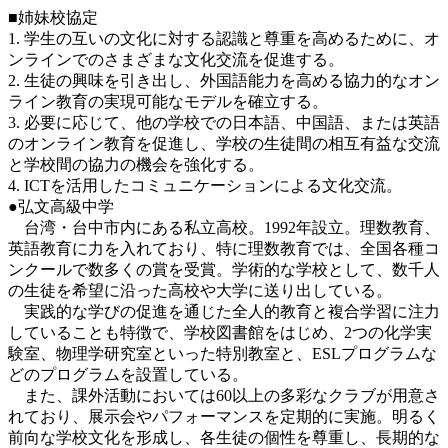
■姉妹校協定
1. 学生の互いの文化に対する認識と尊重を高めるために、オ
ンラインでのさまざまな文化交流を促進する。
2. 生徒の興味を引き出し、外国語能力を高める協力的なオン
ライン教育の実現可能なモデルを確立する。
3. 必要に応じて、他の学校での日本語、中国語、または英語
のオンライン教育を促進し、学校の生徒間の相互有益な交流
と学校間の協力の機会を強化する。
4. ICTを活用したコミュニケーションによる文化交流。
●弘文高級中学
台湾・台中市内にある私立高校。1992年設立。理数教育、
英語教育に力を入れており、特に理数教育では、全国各種コ
ンクールで数多くの賞を受賞。学術的な学校として、数千人
の生徒を希望に沿った高校や大学に送り出している。
実践的な学びの促進を通じた全人的教育と複合学習に注力
していることも特徴で、学校図書館をはじめ、2つの化学実
験室、物理学研究室といった特別教室と、ESLプログラムな
どのプログラムを設置している。
また、課外活動においては60以上の多彩なクラブが用意さ
れており、展示会やパフォーマンスを定期的に実施。明るく
前向な学校文化を形成し、各生徒の個性を尊重し、長期的な