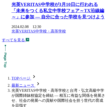
光英VERITAS中学校が3月10日に行われる
「未来をつくる私立中学校フェア～TX沿線編
～」に参加 ― 自分に合った学校を見つけよう
2024.02.08 12:30
光英VERITAS中学校・高等学校
すべてを見る
chevron_forward
TOPページ
chevron_forward
最新ニュース
光英VERITAS中学校・高等学校と台湾・弘文高級中学
が国際姉妹校協定を締結 — 相互に有益な関係を発展さ
せ、社会の発展への貢献や国際社会を担う世代の育成
を目指す