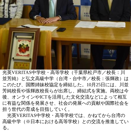
光英VERITAS中学校・高等学校（千葉県松戸市／校長：川
並芳純）と弘文高級中学（台湾・台中市／校長：張輝政）は
このたび、国際姉妹校協定を締結した。10月25日には、川並
芳純校長や張輝政校長らが出席し、締結式を実施。両校は今
後、オンラインやICTを活用した文化交流などによって相互
に有益な関係を発展させ、社会の発展への貢献や国際社会を
担う世代の育成を目指していく。
光英VERITAS中学校・高等学校では、かねてから台湾の
高級中学（※日本における高等学校）との交流を推進してい
る。