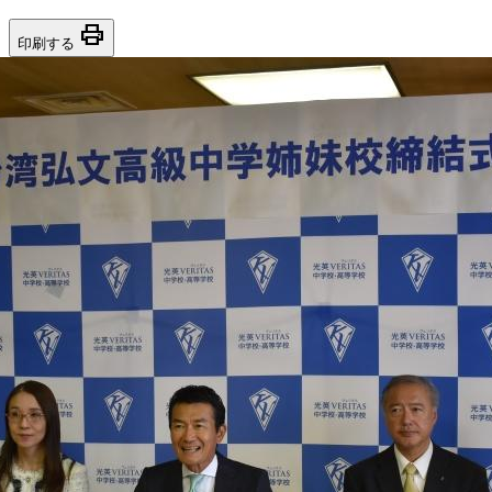
print
印刷する