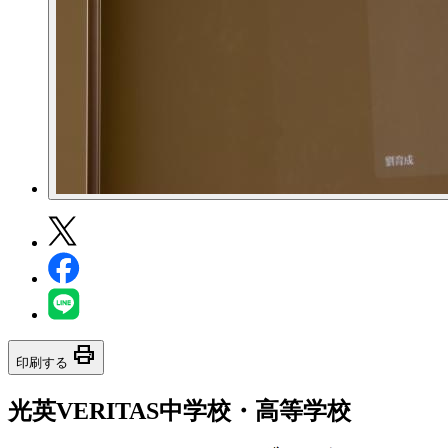
print
印刷する
光英VERITAS中学校・高等学校