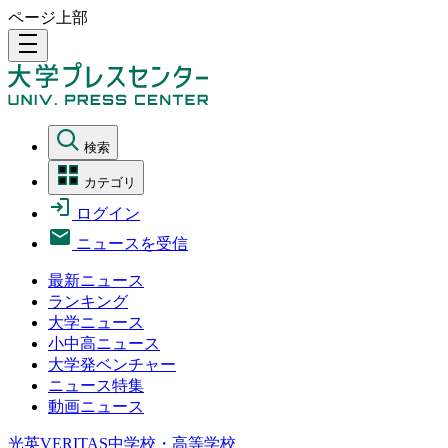
ページ上部
density_medium
検索
カテゴリ
ログイン
ニュースを受信
最新ニュース
ランキング
大学ニュース
小中高ニュース
大学発ベンチャー
ニュース特集
動画ニュース
光英VERITAS中学校・高等学校