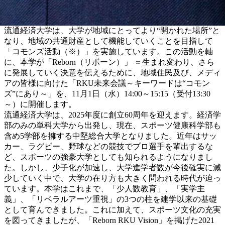
流通経済大学は、大学が地域にとってより“開かれた場所”と
なり、地域の共通財産として機能していくことを目指して
「コモンズ活動（※）」を実施しています。この活動を軸
に、本学が「Reborn（リボーン）」 ＝生まれ変わり、さら
に発展していく決意を伝えるために、地域住民及び、メディ
アの皆様に向けた「RKU未来会議～キーワードは“コモン
ズ”にあり～」を、11月1日（水）14:00～15:15（受付13:30
～）に開催します。
流通経済大学は、2025年度に創立60周年を迎えます。経済学
部のみの単科大学から出発し、現在、スポーツ健康科学部も
含め5学部を擁する中堅総合大学となりました。近年はサッ
カー、ラグビー、野球などの競技でプロ選手を輩出するな
ど、スポーツの強豪大学としても知られるようになりまし
た。しかし、少子化が加速し、大学進学者数が今後確実に減
少していく中で、大学の在り方も大きく問われる時代が迫っ
ています。本学はこれまで、「少人数教育」、「実学主
義」、「リベラルアーツ重視」の3つの柱を建学以来の基礎
として育んできました。これに加えて、スポーツ文化の充実
を図ってきましたが、「Reborn RKU Vision」を掲げた2021