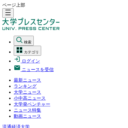
ページ上部
density_medium
検索
カテゴリ
ログイン
ニュースを受信
最新ニュース
ランキング
大学ニュース
小中高ニュース
大学発ベンチャー
ニュース特集
動画ニュース
流通経済大学