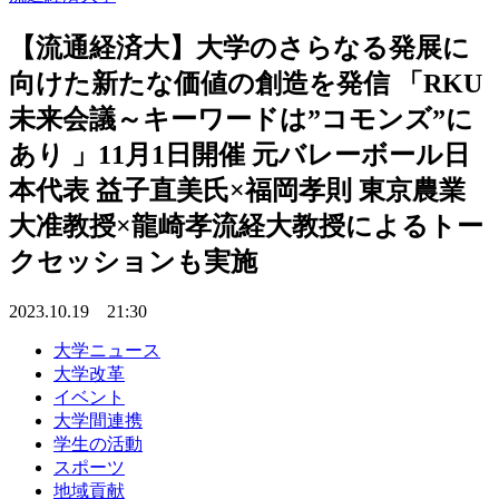
【流通経済大】大学のさらなる発展に
向けた新たな価値の創造を発信 「RKU
未来会議～キーワードは”コモンズ”に
あり 」11月1日開催 元バレーボール日
本代表 益子直美氏×福岡孝則 東京農業
大准教授×龍崎孝流経大教授によるトー
クセッションも実施
2023.10.19 21:30
大学ニュース
大学改革
イベント
大学間連携
学生の活動
スポーツ
地域貢献