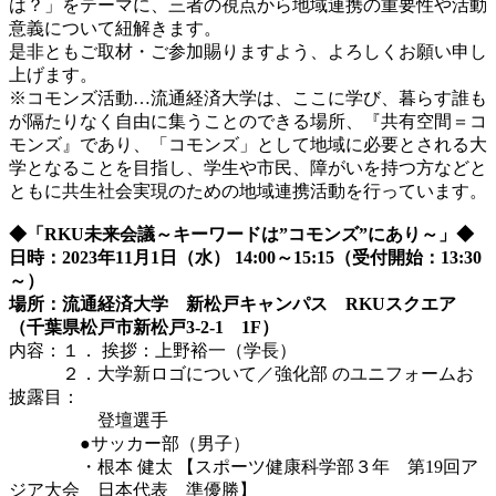
は？」をテーマに、三者の視点から地域連携の重要性や活動
意義について紐解きます。
是非ともご取材・ご参加賜りますよう、よろしくお願い申し
上げます。
※コモンズ活動…流通経済大学は、ここに学び、暮らす誰も
が隔たりなく自由に集うことのできる場所、『共有空間＝コ
モンズ』であり、「コモンズ」として地域に必要とされる大
学となることを目指し、学生や市民、障がいを持つ方などと
ともに共生社会実現のための地域連携活動を行っています。
◆「RKU未来会議～キーワードは”コモンズ”にあり～」◆
日時：2023年11月1日（水） 14:00～15:15（受付開始：13:30
～）
場所：流通経済大学 新松戸キャンパス RKUスクエア
（千葉県松戸市新松戸3-2-1 1F）
内容：１．
挨拶：上野裕一（学長）
２．大学新ロゴについて／強化部 のユニフォームお
披露目：
登壇選手
●サッカー部（男子）
・根本 健太 【スポーツ健康科学部３年 第19回ア
ジア大会 日本代表 準優勝】