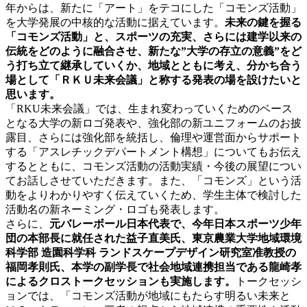
年からは、新たに「アート」をテコにした「コモンズ活動」
を大学発展の中核的な活動に据えています。
未来の鍵を握る
「コモンズ活動」と、スポーツの充実、さらには建学以来の
伝統をどのように融合させ、新たな”大学の存立の意義”をど
う打ち立て継承していくか、地域とともに考え、分かち合う
場として「ＲＫＵ未来会議」と称する発表の場を設けたいと
思います。
「RKU未来会議」では、生まれ変わっていくためのベース
となる大学の新ロゴ発表や、強化部の新ユニフォームのお披
露目、さらには強化部を統括し、倫理や運営面からサポート
する「アスレチックデパートメント構想」についてもお伝え
するとともに、コモンズ活動の活動実績・今後の展望につい
てお話しさせていただきます。また、「コモンズ」という活
動をよりわかりやすく伝えていくため、学生主体で検討した
活動名の新ネーミング・ロゴも発表します。
さらに、
元バレーボール日本代表で、今年日本スポーツ少年
団の本部長に就任された益子直美氏、東京農業大学地域環境
科学部 造園科学科 ランドスケープデザイン研究室准教授の
福岡孝則氏、本学の副学長で社会地域連携担当である龍崎孝
によるクロストークセッションも実施します。
トークセッシ
ョンでは、「コモンズ活動が地域にもたらす明るい未来と