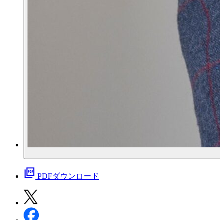
picture_as_pdf
PDFダウンロード