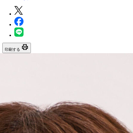
print
印刷する