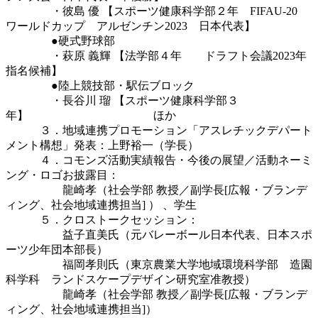
・彼島 優 【スポーツ健康科学部２年 FIFAU-20
ワールドカップ アルゼンチン2023 日本代表】
●硬式野球部
・萩原 義輝 【法学部４年 ドラフト会議2023年
指名候補】
●陸上競技部・駅伝ブロック
・長谷川 瑠 【スポーツ健康科学部３
年】 ほか
３．地域連携プロモーション「アスレチックデパート
メント構想」発表：上野裕一（学長）
４．コモンズ活動実績報告・今後の展望／活動ネーミ
ング・ロゴお披露目：
龍崎孝（社会学部 教授／副学長[広報・ブランデ
ィング、社会地域連携担当] ） 、学生
５．クロストークセッション：
益子直美氏（元バレーボール日本代表、日本スポ
ーツ少年団本部長）
福岡孝則氏（東京農業大学地域環境科学部 造園
科学科 ランドスケープデザイン研究室准教授）
龍崎孝（社会学部 教授／副学長[広報・ブランデ
ィング、社会地域連携担当]）