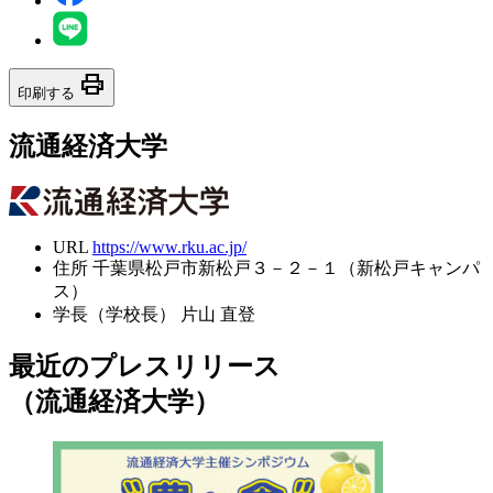
print
印刷する
流通経済大学
URL
https://www.rku.ac.jp/
住所
千葉県松戸市新松戸３－２－１（新松戸キャンパ
ス）
学長（学校長）
片山 直登
最近のプレスリリース
（流通経済大学）