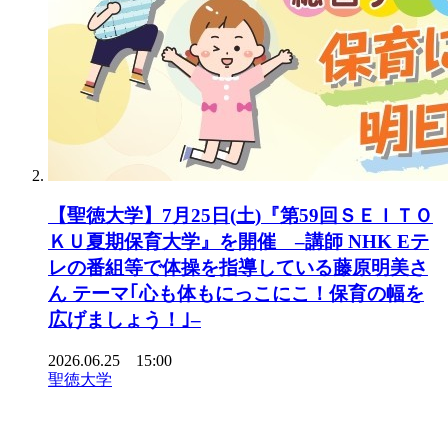
【聖徳大学】7月25日(土)『第59回ＳＥＩＴＯ
ＫＵ夏期保育大学』を開催 –講師 NHK Eテ
レの番組等で体操を指導している藤原明美さ
ん テーマ｢心も体もにっこにこ！保育の幅を
広げましょう！｣–
2026.06.25 15:00
聖徳大学