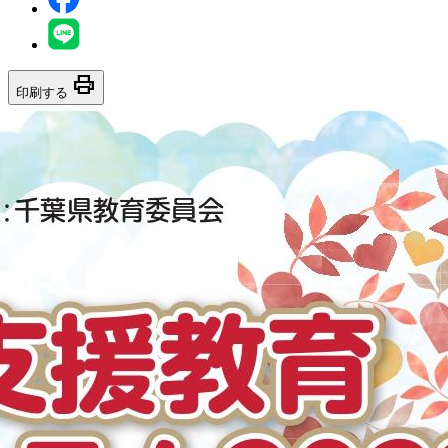
print
印刷する