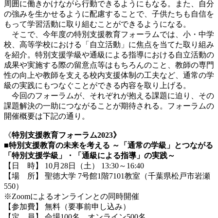
周囲に働きかけながら行動できるようにもなる。また、自分
の強みを生かせるように配慮することで、子供たちも自信を
もって学習活動に取り組むことができるようになる。
そこで、今年度の特別支援教育フォーラムでは、小・中学
校、高等学校における「自立活動」に焦点を当てた取り組み
を紹介。特別支援学級や通級による指導における自立活動の
成果や実施する際の留意点等はもちろんのこと、教師の専門
性の向上や教師を支える校内支援体制の工夫など、通常の学
級の実践にもつなぐことができる内容を取り上げる。
今回のフォーラムが、それぞれが抱える課題に迫り、その
課題解決の一助につながることが期待される。フォーラムの
開催概要は下記の通り。
《
特別支援教育フォーラム
2023》
■特別支援教育の未来を考える ～「通常の学級」とつながる
「特別支援学級」・「通級による指導」の実践～
【日 時】 10月28日（土） 13:30～16:40
【場 所】 聖徳大学 7号館1階7101教室（千葉県松戸市岩瀬
550）
※Zoomによるオンラインとの同時開催
【参加費】 無料（要事前申し込み）
【定 員】 会場100名、オンライン500名