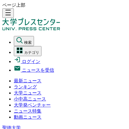
ページ上部
density_medium
検索
カテゴリ
ログイン
ニュースを受信
最新ニュース
ランキング
大学ニュース
小中高ニュース
大学発ベンチャー
ニュース特集
動画ニュース
聖徳大学