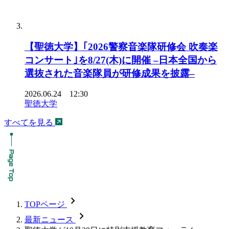
【聖徳大学】｢2026警察音楽隊研修会 吹奏楽
コンサート｣を8/27(木)に開催 –日本全国から
選抜された音楽隊員が研修成果を披露–
2026.06.24 12:30
聖徳大学
すべてを見る
chevron_forward
TOPページ
chevron_forward
最新ニュース