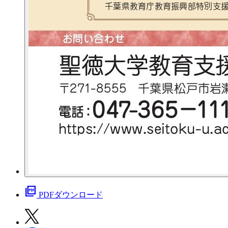
picture_as_pdf
PDFダウンロード