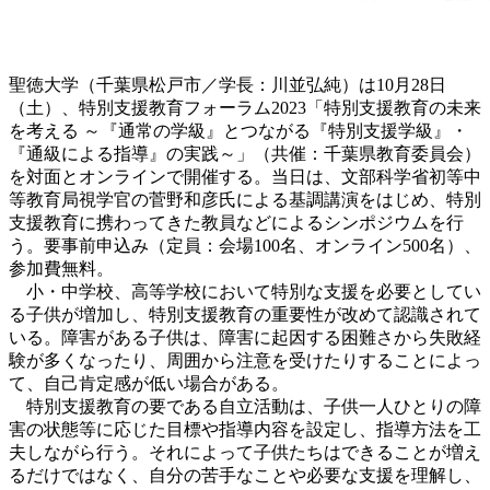
聖徳大学（千葉県松戸市／学長：川並弘純）は10月28日
（土）、特別支援教育フォーラム2023「特別支援教育の未来
を考える ～『通常の学級』とつながる『特別支援学級』・
『通級による指導』の実践～」（共催：千葉県教育委員会）
を対面とオンラインで開催する。当日は、文部科学省初等中
等教育局視学官の菅野和彦氏による基調講演をはじめ、特別
支援教育に携わってきた教員などによるシンポジウムを行
う。要事前申込み（定員：会場100名、オンライン500名）、
参加費無料。
小・中学校、高等学校において特別な支援を必要としてい
る子供が増加し、特別支援教育の重要性が改めて認識されて
いる。障害がある子供は、障害に起因する困難さから失敗経
験が多くなったり、周囲から注意を受けたりすることによっ
て、自己肯定感が低い場合がある。
特別支援教育の要である自立活動は、子供一人ひとりの障
害の状態等に応じた目標や指導内容を設定し、指導方法を工
夫しながら行う。それによって子供たちはできることが増え
るだけではなく、自分の苦手なことや必要な支援を理解し、