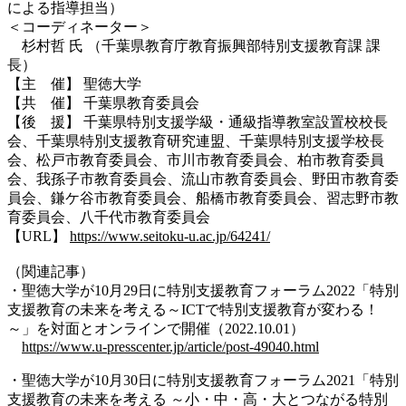
による指導担当）
＜コーディネーター＞
杉村哲 氏 （千葉県教育庁教育振興部特別支援教育課 課
長）
【主 催】 聖徳大学
【共 催】 千葉県教育委員会
【後 援】
千葉県特別支援学級・通級指導教室設置校校長
会、千葉県特別支援教育研究連盟、千葉県特別支援学校長
会、松戸市教育委員会、市川市教育委員会、柏市教育委員
会、我孫子市教育委員会、流山市教育委員会、野田市教育委
員会、鎌ケ谷市教育委員会、船橋市教育委員会、習志野市教
育委員会、八千代市教育委員会
【URL】
https://www.seitoku-u.ac.jp/64241/
（関連記事）
・聖徳大学が10月29日に特別支援教育フォーラム2022「特別
支援教育の未来を考える～ICTで特別支援教育が変わる！
～」を対面とオンラインで開催（2022.10.01）
https://www.u-presscenter.jp/article/post-49040.html
・聖徳大学が10月30日に特別支援教育フォーラム2021「特別
支援教育の未来を考える ～小・中・高・大とつながる特別