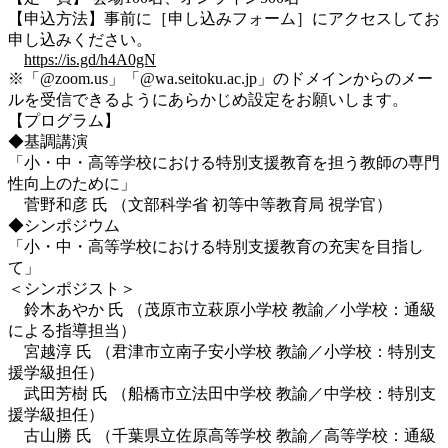
【申込方法】事前に［申し込みフォーム］にアクセスしてお
申し込みください。
https://is.gd/h4A0gN
※「@zoom.us」「@wa.seitoku.ac.jp」のドメインからのメー
ルを受信できるようにあらかじめ設定をお願いします。
【プログラム】
◆基調講演
「小・中・高等学校における特別支援教育を担う教師の専門
性向上のために」
菅野和彦 氏 （文部科学省 初等中等教育局 視学官）
◆シンポジウム
「小・中・高等学校における特別支援教育の充実を目指し
て」
＜シンポジスト＞
鈴木あやか 氏 （茂原市立萩原小学校 教諭／小学校：通級
による指導担当）
宮越淳 氏 （君津市立南子安小学校 教諭／小学校：特別支
援学級担任）
武田芳樹 氏 （船橋市立法田中学校 教諭／中学校：特別支
援学級担任）
古山勝 氏 （千葉県立佐原高等学校 教諭／高等学校：通級