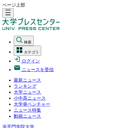
ページ上部
density_medium
検索
カテゴリ
ログイン
ニュースを受信
最新ニュース
ランキング
大学ニュース
小中高ニュース
大学発ベンチャー
ニュース特集
動画ニュース
追手門学院大学