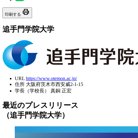
print
印刷する
追手門学院大学
URL
https://www.otemon.ac.jp/
住所
大阪府茨木市西安威2-1-15
学長（学校長）
真銅 正宏
最近のプレスリリース
（追手門学院大学）