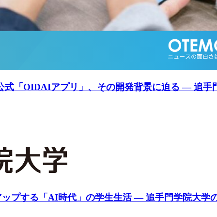
公式「OIDAIアプリ」、その開発背景に迫る ― 追
プする「AI時代」の学生生活 ― 追手門学院大学の