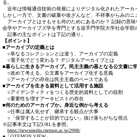
る。
近年は情報通信技術の発展によりデジタル化されたアーカイ
しかし一方で、文書の破棄や改ざんなど、不祥事がらみのニ
アーカイブとはそもそも何のためにあるのか？ 記録の意味
会学やアーカイブズ学を専門とする追手門学院大学社会学部
記事の主なポイントは下記の通り。
【ポイント】
■アーカイブの定義とは
○単なるコレクションとは違う、アーカイブの定義
○電子化でどう変わる？ デジタルアーカイブとは
■暮らしに生きるアーカイブ。民主主義の基となる公文書に
○改めて考える。公文書をアーカイブ化する意義
○アーカイブの存在は民主主義のベースである
■アーカイブを生きる資料として活用する施設
○アイデンティティをつくる歴史的資料としての役割
○重要性を増すアーキビストの存在
■何のためのアーカイブか。身近な例から考える
○仕事は属人化せず、継承する観点が大事
○「保管することが目的ではない」抜け落ちがちな視点
※記事本文は下記URLを参照。
https://newsmedia.otemon.ac.jp/2998/
●「OTEMON VIEW」