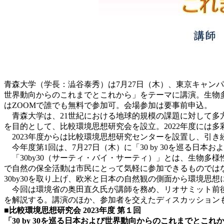
青森大学（学長：澁谷泰秀）は7月27日（木）、東京キャンパス
世界動向からのこれまでとこれから」をテーマに講演。生物多
はZOOMで誰でも無料で参加可。会場参加は要事前申込。
青森大学は、21世紀における地球的規模の課題に対して多
を目的として、比較環境思想研究会を設立。2022年度には
2023年度からは比較環境思想研究センターを設置し、引き
今年度第1回は、7月27日（木）に「30 by 30を巡る日
「30by30（サーティ・バイ・サーティ）」とは、生物多様
で自然の保全活動は市民にとって気軽に参加できるものでは
30by30を取り上げ、欧米と日本の自然観の側面から環境思想
今回は環境省の奥田直久氏が講師を務め、リオサミット前後や
を解説する。講演のほか、参加者を交えたディスカッション
■比較環境思想研究会
2023
年度
第１回
「
30 by 30
を巡る日本および世界動向からのこれまでとこれ