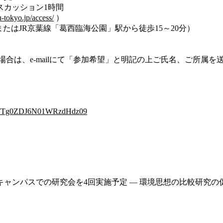
ディスカッション1時間
u-tokyo.jp/access/
）
またはJR京葉線「葛西臨海公園」駅から徒歩15～20分）
合は、e-mailにて「参加希望」と明記の上ご氏名、ご所属を
。
ZwTTg0ZDJ6N01WRzdHdz09
パスでの研究会を4回実施予定 — 環境思想の比較研究の促進を目