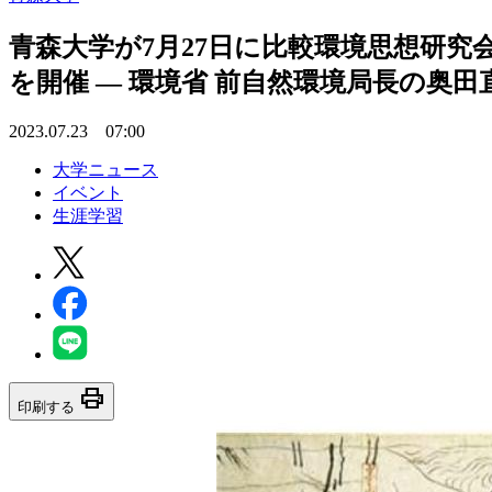
青森大学が7月27日に比較環境思想研究会
を開催 — 環境省 前自然環境局長の奥
2023.07.23 07:00
大学ニュース
イベント
生涯学習
print
印刷する