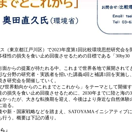
（東京都江戸川区）で2023年度第1回比較環境思想研究会を開催
様性の損失を食い止め回復させるための目標である「30by3
方面からの提案が待たれる中、これまで世界各地で展開されて
多彩な分野の研究者・実践者を招いた講義4回と補講1回を実施
続き研究会を開催していく。
本および世界動向からのこれまでとこれから」をテーマとして開催
性の損失を食い止め回復させるために、2030年までに陸と海
なかったが、大きな転換期を迎え、今後はより身近な自然体験
に迫る。
新・国家戦略などを踏まえ、SATOYAMAイニシアティブにつ
も行う。概要は下記の通り。
から」