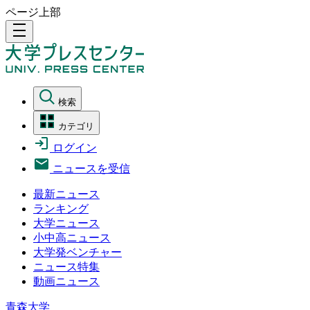
ページ上部
density_medium
検索
カテゴリ
ログイン
ニュースを受信
最新ニュース
ランキング
大学ニュース
小中高ニュース
大学発ベンチャー
ニュース特集
動画ニュース
青森大学