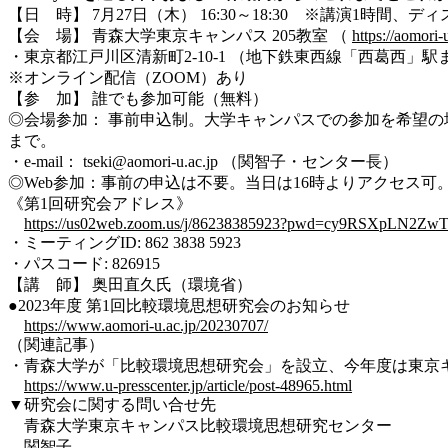
【日 時】 7月27日（木） 16:30～18:30 ※講演1時間、
【会 場】 青森大学東京キャンパス 205教室 （
https://aomori-
・東京都江戸川区清新町2-10-1 （地下鉄東西線「西葛西」駅
※オンライン配信（ZOOM）あり
【参 加】 誰でも参加可能（無料）
◎会場参加： 事前申込制。大学キャンパスでの参加を希望の場
まで。
・e-mail： tseki@aomori-u.ac.jp （関智子・センター長）
◎Web参加：事前の申込は不要。当日は16時よりアクセス可
《第1回研究会アドレス》
https://us02web.zoom.us/j/86238385923?pwd=cy9RSXpLN2
・ミーティングID: 862 3838 5923
・パスコード: 826915
【講 師】 奥田直久氏（環境省）
●2023年度 第1回比較環境思想研究会のお知らせ
https://www.aomori-u.ac.jp/20230707/
（関連記事）
・青森大学が「比較環境思想研究会」を設立、今年度は東京キャン
https://www.u-presscenter.jp/article/post-48965.html
▼研究会に関する問い合せ先
青森大学東京キャンパス比較環境思想研究センター
関智子