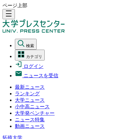
ページ上部
density_medium
検索
カテゴリ
ログイン
ニュースを受信
最新ニュース
ランキング
大学ニュース
小中高ニュース
大学発ベンチャー
ニュース特集
動画ニュース
拓殖大学