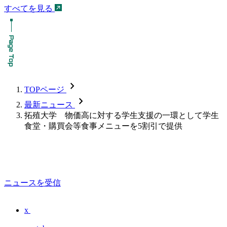
すべてを見る
chevron_forward
TOPページ
chevron_forward
最新ニュース
拓殖大学 物価高に対する学生支援の一環として学生
食堂・購買会等食事メニューを5割引で提供
ニュースを受信
x