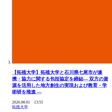
【拓殖大学】拓殖大学と石川県七尾市が連
携・協力に関する包括協定を締結― 双方の資
源を活用した地方創生の実現および教育・学
術研を推進 ―
2026.08.01 13:55
拓殖大学