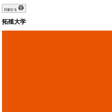
print
印刷する
拓殖大学