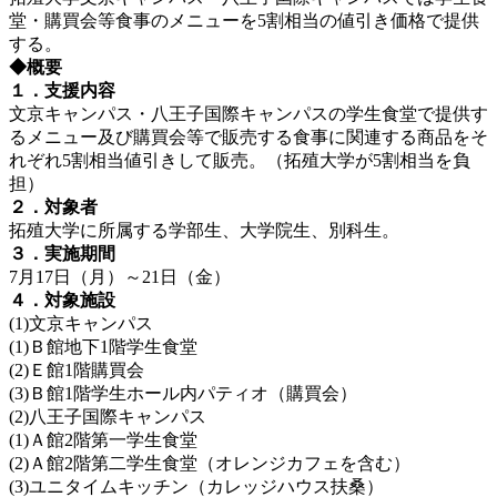
堂・購買会等食事のメニューを5割相当の値引き価格で提供
する。
◆概要
１．支援内容
文京キャンパス・八王子国際キャンパスの学生食堂で提供す
るメニュー及び購買会等で販売する食事に関連する商品をそ
れぞれ5割相当値引きして販売。（拓殖大学が5割相当を負
担）
２．対象者
拓殖大学に所属する学部生、大学院生、別科生。
３．実施期間
7月17日（月）～21日（金）
４．対象施設
(1)文京キャンパス
(1)Ｂ館地下1階学生食堂
(2)Ｅ館1階購買会
(3)Ｂ館1階学生ホール内パティオ（購買会）
(2)八王子国際キャンパス
(1)Ａ館2階第一学生食堂
(2)Ａ館2階第二学生食堂（オレンジカフェを含む）
(3)ユニタイムキッチン（カレッジハウス扶桑）