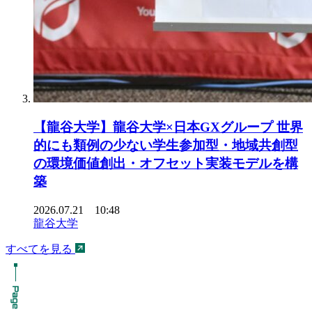
【龍谷大学】龍谷大学×日本GXグループ 世界
的にも類例の少ない学生参加型・地域共創型
の環境価値創出・オフセット実装モデルを構
築
2026.07.21 10:48
龍谷大学
すべてを見る