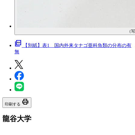
（写
picture_as_pdf
【別紙】表1 国内外来タナゴ亜科魚類の分布の有
無
print
印刷する
龍谷大学