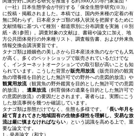
関連分野に関わる研究を推進する約3900人の専門家集団・
（一社）日本生態学会が刊行する「保全生態学研究(※3)」
に投稿・掲載されました。本稿では、国内外来種の定着の有
無に関わらず、日本産タナゴ類の移入状況を把握するために
文献情報に基づいて種別・都道県別に分布調査を実施（※別
紙・表1参照）。調査対象の文献は、書籍や論文に加え、地
方公共団体発行の外来種リスト、調査報告書、および外来魚
情報交換会講演要旨です。
タナゴ類は婚姻色の美しさから日本産淡水魚のなかでも人気
が高く、多くのペットショップで販売されているだけでな
く、インターネットオークションでの取引額が高いことも知
られています。こうした背景が
販売用放流
（販売目的の観賞
魚の増養殖を目的とした無許可での野外への意図的放流）や
観賞用放流
（観賞魚の野外鑑賞を目的とした無許可での意図
的放流）、
遺棄放流
（飼育個体の遺棄を目的とした無許可で
の意図的放流）の要因だとされます。著者らは、実際にこう
した放流事例を幾つか確認しています。
タナゴ類は形態だけでなく、生態も多様です。「
長い年月を
経て育まれてきた地域固有の生物多様性を理解し、安易な放
流は厳に慎まなければならい
」という認識を高める上で、重
要な論文です。
1．発表論文（和文）