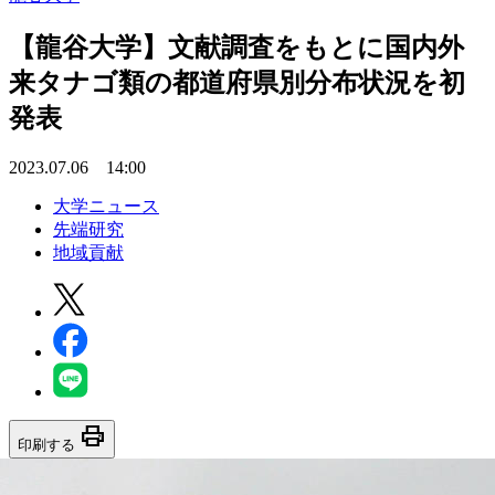
【龍谷大学】文献調査をもとに国内外
来タナゴ類の都道府県別分布状況を初
発表
2023.07.06 14:00
大学ニュース
先端研究
地域貢献
print
印刷する