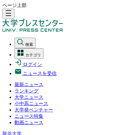
ページ上部
density_medium
検索
カテゴリ
ログイン
ニュースを受信
最新ニュース
ランキング
大学ニュース
小中高ニュース
大学発ベンチャー
ニュース特集
動画ニュース
龍谷大学