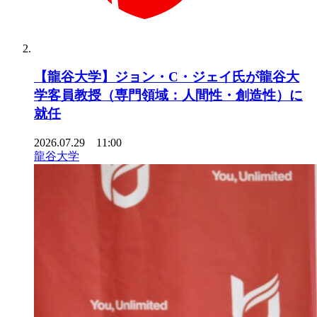
【龍谷大学】ジョン・C・ジェイ氏が龍谷大
学客員教授（専門領域：人間性・創造性）に
就任
2026.07.29 11:00
龍谷大学