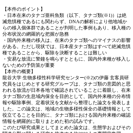
【本件のポイント】
・日本在来のタナゴ亜科魚類（以下、タナゴ類(※1)）は絶
滅危惧種であるにも関わらず、DNAの解析により他地域か
らの移入個体群であることが判明した事例もあり、移入種の
分布状況の網羅的な把握が急務
・国内外来種の移入は、在来のタナゴ類へのマイナスの影響
がある。ただし現状では、日本産タナゴ類はすべて絶滅危惧
種であることから、駆除を決断することは難しい
・安易な放流に警鐘を鳴らすとともに、国内外来種が移入し
ないための予防策が重要
【本件の概要】
龍谷大学 生物多様性科学研究センター(※2)の伊藤 玄客員研
究員をはじめとする研究グループは、タナゴ類の意図的と思
われる放流が日本各地で確認されていることに着眼し、在来
タナゴ類の生息域内保全を目的として、国内外来種の分布情
報や駆除事例、定着状況を文献から整理した論文を発表しま
した。この論文は、地域の生物多様性保全の基礎情報として
役立てることを目的に、タナゴ類における国内外来種の確認
情報を網羅的に取りまとめた初の試みです。
このたび研究成果としてまとめた論文は、生態学およびその