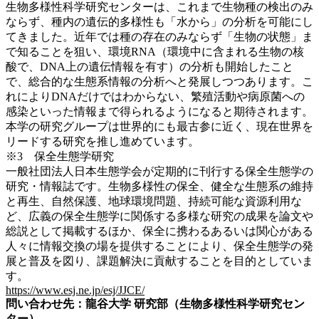
生物多様性科学研究センターは、これまで生物種の検出のみ
ならず、種内の遺伝的多様性も「水から」の分析を可能にし
てきました。近年では種の存在のみならず「生物の状態」ま
で知ることを狙い、環境RNA（環境中に含まれる生物の核
酸で、DNA上の遺伝情報を有す）の分析も開始したこと
で、総合的な生態系情報の分析へと発展しつつあります。こ
れによりDNAだけではわからない、繁殖活動や病原菌への
感染といった情報まで得られるようになると期待されます。
本学の研究グループは世界的にも最古参に近く、現在世界を
リードする研究を推し進めています。
※3 保全生態学研究
一般社団法人日本生態学会が定期的に刊行する保全生態学の
研究・情報誌です。生物多様性の保全、健全な生態系の維持
と再生、自然保護、地球環境問題、持続可能な資源利用な
ど、広義の保全生態学に関係する多様な研究の成果を論文や
総説として掲載するほか、保全に携わるあるいは関心がある
人々に情報交換の場を提供することにより、保全生態学の発
展と普及を図り、課題解決に貢献することを目的としていま
す。
https://www.esj.ne.jp/esj/JJCE/
問い合わせ先：龍谷大学
研究部（生物多様性科学研究セン
ター）