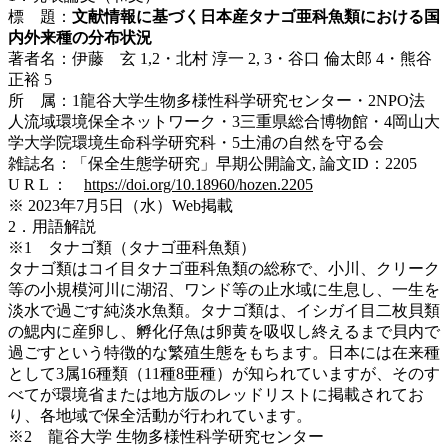
標 題：
文献情報に基づく日本産タナゴ亜科魚類における国
内外来種の分布状況
著者名：伊藤 玄 1,2・北村 淳一 2, 3・谷口 倫太郎 4・熊谷
正裕 5
所 属：1龍谷大学生物多様性科学研究センター・2NPO法
人流域環境保全ネットワーク・3三重県総合博物館・4岡山大
学大学院環境生命科学研究科・5土浦の自然を守る会
雑誌名：「保全生態学研究」早期公開論文, 論文ID：2205
U R L ：
https://doi.org/10.18960/hozen.2205
※ 2023年7月5日（水）Web掲載
2．用語解説
※1 タナゴ類（タナゴ亜科魚類）
タナゴ類はコイ目タナゴ亜科魚類の総称で、小川、クリーク
等の小規模河川に湖沼、ワンド等の止水域に生息し、一生を
淡水で過ごす純淡水魚類。タナゴ類は、イシガイ目二枚貝類
の鰓内に産卵し、孵化仔魚は卵黄を吸収し終えるまで貝内で
過ごすという特徴的な繁殖生態をもちます。日本には在来種
として3属16種類（11種8亜種）が知られていますが、そのす
べてが環境省または地方版のレッドリストに掲載されてお
り、各地域で保全活動が行われています。
※2 龍谷大学 生物多様性科学研究センター