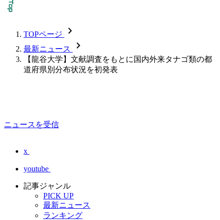
chevron_forward
TOPページ
chevron_forward
最新ニュース
【龍谷大学】文献調査をもとに国内外来タナゴ類の都
道府県別分布状況を初発表
ニュースを受信
x
youtube
記事ジャンル
PICK UP
最新ニュース
ランキング