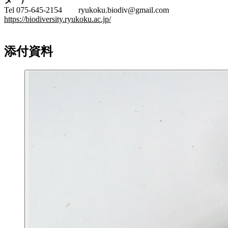
Tel 075-645-2154 ryukoku.biodiv@gmail.com
https://biodiversity.ryukoku.ac.jp/
添付資料