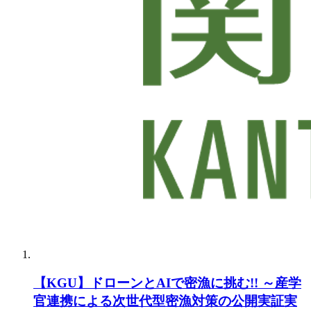
【KGU】ドローンとAIで密漁に挑む!! ～産学
官連携による次世代型密漁対策の公開実証実