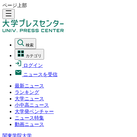
ページ上部
density_medium
検索
カテゴリ
ログイン
ニュースを受信
最新ニュース
ランキング
大学ニュース
小中高ニュース
大学発ベンチャー
ニュース特集
動画ニュース
関東学院大学