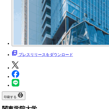
picture_as_pdf
プレスリリースをダウンロード
print
印刷する
関東学院大学