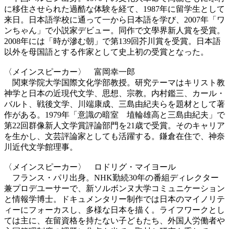
に移住させられた過酷な体験を経て、
1987年に留学生として
来日。日本語学校に通って一から日本語を学び、2007年「ワ
ンちゃん」で小説家デビュー。同作で文學界新人賞を受賞。
2008年には「時が滲む朝」で第139回芥川賞を受賞。日本語
以外を母国語とする作家として史上初の受賞となった。
〈メインスピーカー〉 富岡幸一郎
関東学院大学国際文化学部教授。研究テーマはキリスト教
神学と日本の近現代文学、思想、宗教。
内村鑑三、カール・
バルト、戦後文学、川端康成、三島由紀夫らを題材として著
作がある。1979年「意識の暗室 埴輪雄高と三島由紀夫」で
第22回群像新人文学賞評論部門を21歳で受賞。そのキャリア
を生かし、文芸評論家としても活躍する。鎌倉在住で、神奈
川近代文学館理事。
〈メインスピーカー〉 ロドリグ・マイヨール
フランス・パリ出身。NHK勤続30年の番組ディレクター
兼プロデユーサーで、
新ソルボンヌ大学コミュニケーション
と情報学博士。ドキュメンタリー制作では日本のマイノリテ
ィーにフォーカスし、多様な日本を描く。ライフワークとし
ては主に、在留資格を持たない子どもたち、外国人労働者や