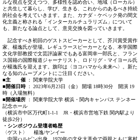
ルな視点を交えつつ、多様性を認め合い、地域（ローカル）
と共生して暮らし、学び、生きる、これからのあるべき持続
的社会を考えていきます。また、カナダ・ケベック発の間文
化主義と称される「インターカルチュラリズム」について
も、新たなる論点として、意見交換を図っていきます。
記念すべき初回のゲストスピーカーとして、芥川賞受賞作
家、楊逸氏が登場。
レギュラースピーカーとなる、本学国際
文化学部教授で文芸評論家でもある富岡幸一郎氏と、フラン
ス国籍の国際報道ジャーナリスト、ロドリグ・マイヨール氏
が楊逸氏を迎えます。旗印は〈ヨコハマから未来へ〉。新た
なる知のムーブメントにご注目ください。
■
主 催
： 関東学院大学
■
開催日時
： 2023年6月23日（金） 開場 18時30分 開演 19
時（入場無料）
■
開催場所
： 関東学院大学 横浜・関内キャンパス テンネー
記念ホール
（横浜市中区万代町1-1-1 JR・横浜市営地下鉄 関内駅より
徒歩2分）
・シンポジウム登壇者略歴
〈ゲスト〉 楊逸/ヤンイー
中国ハルビン出身。1970年の文化大革命で両親ともに寒村