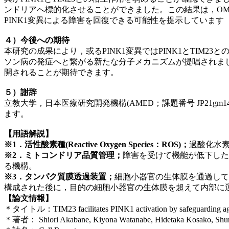
ンドリアへ標的化させることができました。この結果は，OM
PINK1変異による障害を回復できる可能性を提示しています
４）今後への期待
本研究の成果により，或るPINK1変異ではPINK1とTIM
ソン病の発症へと繋がる新たな分子メカニズムが提唱されました
開されることが期待できます。
５）謝辞
立教大学，日本医療研究開発機構(AMED；課題番号 JP21gm141
ます。
【用語解説】
※1．活性酸素種(Reactive Oxygen Species：ROS)；
過酸化水
※2．ミトコンドリア品質管理；
障害を受けて機能が低下した
る機構。
※3．タンパク質膜透過装置；
細胞小器官の生体膜を通過して
構成された後に，目的の細胞小器官の生体膜を超えて内部に
【論文情報】
＊タイトル：TIM23 facilitates PINK1 activation by safeguarding aga
＊著者： Shiori Akabane, Kiyona Watanabe, Hidetaka Kosako, Shun-ic