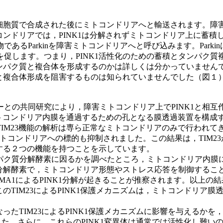
，細胞質で合成された後にミトコンドリアへと輸送されます。
コンドリアでは，PINK1は分解されずミトコンドリア上に蓄積
あるParkinを障害ミトコンドリアへと呼び込みます。Park
促します。つまり，PINK1活性化のための蓄積とタンパク
タンパク質と複合体を形成するのかは詳しくは分かっていませんで
積と複合体形成を阻害するものは知られていませんでした（図１
との共同研究により，障害ミトコンドリア上でPINK1と相互作
ミトコンドリア内膜を通過するための孔となる膜透過装置を構
IM23機能の解析は専ら正常なミトコンドリアのみで行われてき
nのミトコンドリアへの標的も抑制されました。この結果は，TI
進する２つの機能を持つことを示しています。
タンパク質分解酵素に因るかを調べたところ，ミトコンドリア内膜に
る分解酵素で，ミトコンドリア形態やストレス応答を制御するこ
はOMA1によるPINK1分解が起きることが推察されます。以上の
のTIM23によるPINK1保護メカニズムは，ミトコンドリア膜
たTIM23によるPINK1保護メカニズムに影響を与えるかを，2
した。さらに，これらのPINK1変異体は通常では活性化し難いので