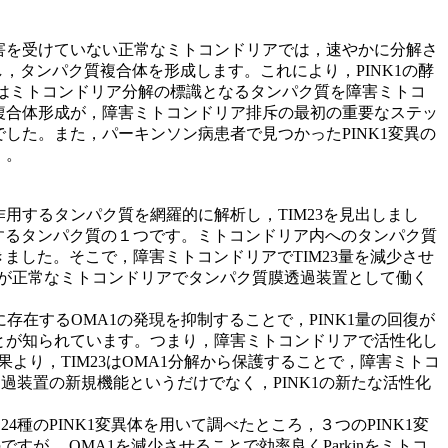
障害を受けていない正常なミトコンドリアでは，速やかに分解さ
し，タンパク質複合体を形成します。これにより，PINK1の酵
inはミトコンドリア分解の標識となるタンパク質を障害ミトコ
質複合体形成が，障害ミトコンドリア排斥の最初の重要なステッ
した。また，パーキンソン病患者で見つかったPINK1変異の
）。
用するタンパク質を網羅的に解析し，TIM23を見出しまし
成するタンパク質の１つです。ミトコンドリア内へのタンパク質
ました。そこで，障害ミトコンドリアでTIM23量を減少させ
M23が正常なミトコンドリアでタンパク質膜透過装置として働く
存在するOMA1の発現を抑制することで，PINK1量の回復が
とが知られています。つまり，障害ミトコンドリアで活性化し
結果より，TIM23はOMA1分解から保護することで，障害ミトコ
透過装置の新規機能というだけでなく，PINK1の新たな活性化
4種のPINK1変異体を用いて調べたところ，３つのPINK1変
すが， OMA1を減少させることで効率良くParkinをミトコ