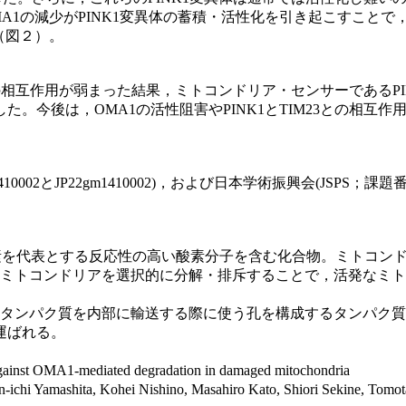
A1の減少がPINK1変異体の蓄積・活性化を引き起こすこと
（図２）。
23との相互作用が弱まった結果，ミトコンドリア・センサーである
。今後は，OMA1の活性阻害やPINK1とTIM23との相互
0002とJP22gm1410002)，および日本学術振興会(JSPS
素を代表とする反応性の高い酸素分子を含む化合物。ミトコン
ミトコンドリアを選択的に分解・排斥することで，活発なミト
タンパク質を内部に輸送する際に使う孔を構成するタンパク質
運ばれる。
inst OMA1-mediated degradation in damaged mitochondria
hi Yamashita, Kohei Nishino, Masahiro Kato, Shiori Sekine, Tomot