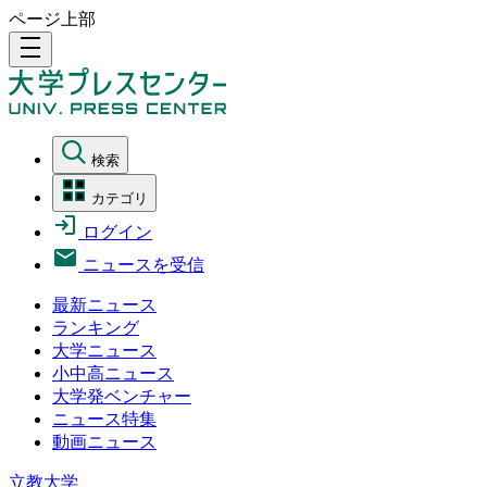
ページ上部
density_medium
検索
カテゴリ
ログイン
ニュースを受信
最新ニュース
ランキング
大学ニュース
小中高ニュース
大学発ベンチャー
ニュース特集
動画ニュース
立教大学