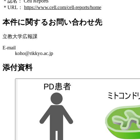
＊誌名： Cell Reports
＊URL：
https://www.cell.com/cell-reports/home
本件に関するお問い合わせ先
立教大学広報課
E-mail
koho@rikkyo.ac.jp
添付資料