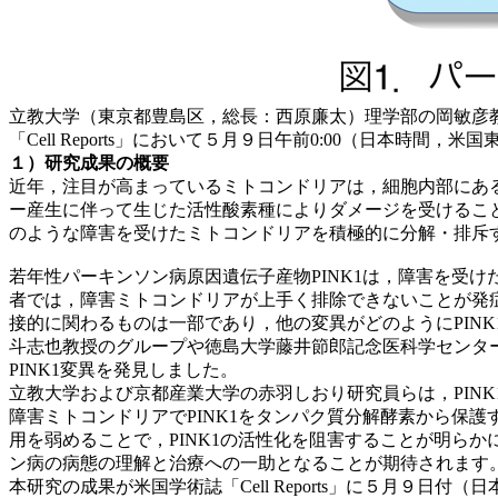
立教大学（東京都豊島区，総長：西原廉太）理学部の岡敏彦
「Cell Reports」において５月９日午前0:00（日本時間，
１）研究成果の概要
近年，注目が高まっているミトコンドリアは，細胞内部にあ
ー産生に伴って生じた活性酸素種によりダメージを受けるこ
のような障害を受けたミトコンドリアを積極的に分解・排斥
若年性パーキンソン病原因遺伝子産物PINK1は，障害を受
者では，障害ミトコンドリアが上手く排除できないことが発症
接的に関わるものは一部であり，他の変異がどのようにPIN
斗志也教授のグループや徳島大学藤井節郎記念医科学センター
PINK1変異を発見しました。
立教大学および京都産業大学の赤羽しおり研究員らは，PINK
障害ミトコンドリアでPINK1をタンパク質分解酵素から保護す
用を弱めることで，PINK1の活性化を阻害することが明ら
ン病の病態の理解と治療への一助となることが期待されます
本研究の成果が米国学術誌「Cell Reports」に５月９日