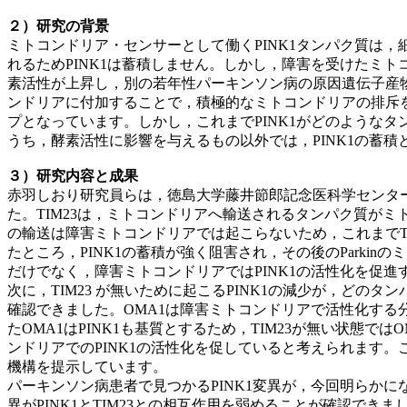
２）研究の背景
ミトコンドリア・センサーとして働くPINK1タンパク質は
れるためPINK1は蓄積しません。しかし，障害を受けたミト
素活性が上昇し，別の若年性パーキンソン病の原因遺伝子産物で
ンドリアに付加することで，積極的なミトコンドリアの排斥を
プとなっています。しかし，これまでPINK1がどのような
うち，酵素活性に影響を与えるもの以外では，PINK1の蓄
３）研究内容と成果
赤羽しおり研究員らは，徳島大学藤井節郎記念医科学センター
た。TIM23は，ミトコンドリアへ輸送されるタンパク質が
の輸送は障害ミトコンドリアでは起こらないため，これまでT
たところ，PINK1の蓄積が強く阻害され，その後のParki
だけでなく，障害ミトコンドリアではPINK1の活性化を促
次に，TIM23 が無いために起こるPINK1の減少が，どの
確認できました。OMA1は障害ミトコンドリアで活性化す
たOMA1はPINK1も基質とするため，TIM23が無い状態で
ンドリアでのPINK1の活性化を促していると考えられます。こ
機構を提示しています。
パーキンソン病患者で見つかるPINK1変異が，今回明らかになっ
異がPINK1とTIM23との相互作用を弱めることが確認できま