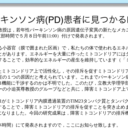
教授は，若年性パーキンソン病の原因遺伝子変異の新たなメカ
米国東部時間で５月８日午前11:00）付けで発表されます。
る小器官（膜で囲まれた区画）で，私たちの体で使われるエネ
とがあります。エネルギーを大量に作ったミトコンドリアには
することで，効率的なエネルギーの産生を維持しています（「
けたミトコンドリア上で活性化し，その排斥を促すミトコンド
の１つの原因だと考えられています。これまでパーキンソン病患者
K1機能に干渉するのかは不明でした。このたび，立教大学理
の小迫英尊教授のグループなどと共に，障害ミトコンドア上で
1がミトコンドリア内膜透過装置のTIM23タンパク質とタンパ
ることで，障害ミトコンドリアの排斥を促すことを突き止めました。
かになりました。今回の研究成果は，障害ミトコンドリアの排
。
付（日本時間）にて発表されますので，ここにお知らせ致します。