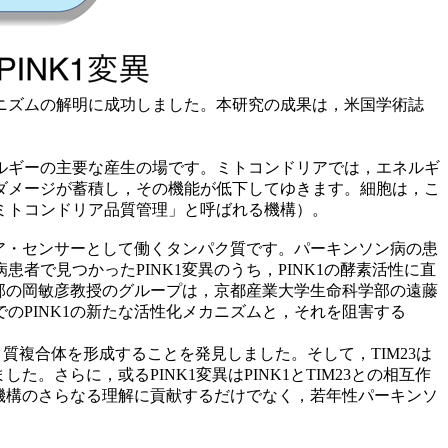
ニズムの解明に成功しました。本研究の成果は，米国学術誌
ルギーの主要な産生の場です。ミトコンドリアでは，エネルギ
ダメージが蓄積し，その機能が低下してゆきます。細胞は，こ
ミトコンドリア品質管理」と呼ばれる機構）。
リア・センサーとして働くタンパク質です。パーキンソン病の患
で見つかったPINK1変異のうち，PINK1の酵素活性に直
学部の岡敏彦教授のグループは，京都産業大学生命科学部の遠藤
のPINK1の新たな活性化メカニズムと，それを阻害する
ク質複合体を形成することを発見しました。そして，TIM23は
さらに，或るPINK1変異はPINK1とTIM23との相互作
斥機構のさらなる理解に貢献するだけでなく，若年性パーキンソ