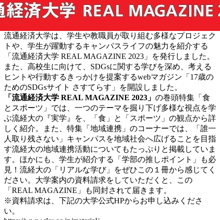
流通経済大学は、学生や教職員が取り組む多様なプロジェク
トや、学生が躍動するキャンパスライフの魅力を紹介する
「流通経済大学 REAL MAGAZINE 2023」を発行しました。
また、高校生に向けて、SDGsに関する学びを深め、考える
ヒントや行動するきっかけを提案するwebマガジン「17歳の
ためのSDGsサイト さすてらす」を開設しました。
「流通経済大学 REAL MAGAZINE 2023」
の巻頭特集「食
とスポーツ」では、一つのテーマを掘り下げ多様な視点を学
ぶ流経大の『実学』を、「食」と「スポーツ」の観点から詳
しく紹介。また、特集「地域連携」のコーナーでは、「誰一
人取り残さない」キャンパスを地域社会へ広げることを目指
す流経大の地域連携活動についてもたっぷりと掲載していま
す。ほかにも、学生が紹介する「学部の推しポイント」も必
見！流経大の「リアルな学び」をぜひこの１冊から感じてく
ださい。大学案内の資料請求をしていただくと、この
「REAL MAGAZINE」も同封されて届きます。
※資料請求は、下記の大学公式HPからお申し込みくださ
い。