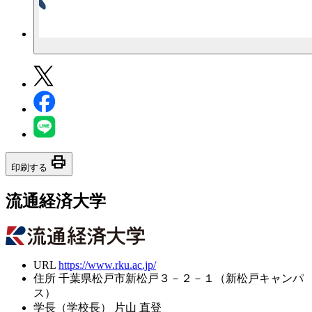
print
印刷する
流通経済大学
URL
https://www.rku.ac.jp/
住所
千葉県松戸市新松戸３－２－１（新松戸キャンパ
ス）
学長（学校長）
片山 直登