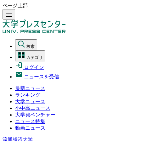
ページ上部
density_medium
検索
カテゴリ
ログイン
ニュースを受信
最新ニュース
ランキング
大学ニュース
小中高ニュース
大学発ベンチャー
ニュース特集
動画ニュース
流通経済大学