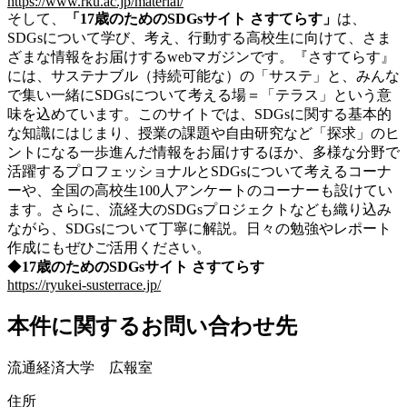
https://www.rku.ac.jp/material/
そして、
「17歳のための
SDGs
サイト さすてらす」
は、
SDGsについて学び、考え、行動する高校生に向けて、さま
ざまな情報をお届けするwebマガジンです。『さすてらす』
には、サステナブル（持続可能な）の「サステ」と、みんな
で集い一緒にSDGsについて考える場＝「テラス」という意
味を込めています。このサイトでは、SDGsに関する基本的
な知識にはじまり、授業の課題や自由研究など「探求」のヒ
ントになる一歩進んだ情報をお届けするほか、多様な分野で
活躍するプロフェッショナルとSDGsについて考えるコーナ
ーや、全国の高校生100人アンケートのコーナーも設けてい
ます。さらに、流経大のSDGsプロジェクトなども織り込み
ながら、SDGsについて丁寧に解説。日々の勉強やレポート
作成にもぜひご活用ください。
◆
17歳のためのSDGsサイト さすてらす
https://ryukei-susterrace.jp/
本件に関するお問い合わせ先
流通経済大学 広報室
住所