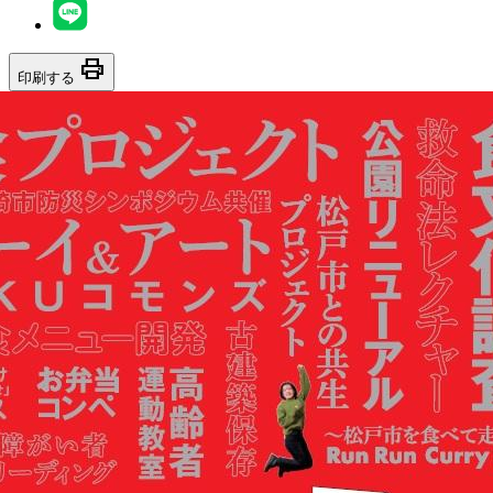
print
印刷する