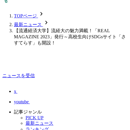
chevron_forward
TOPページ
chevron_forward
最新ニュース
【流通経済大学】流経大の魅力満載！「REAL
MAGAZINE 2023」発行～高校生向けSDGsサイト「さ
すてらす」も開設！
ニュースを受信
x
youtube
記事ジャンル
PICK UP
最新ニュース
ランキング