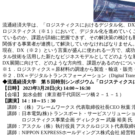
流通経済大学は、「ロジスティクスにおけるデジタル化、DXの
ロジスティクス（※１）において、デジタル化を進めていく
ているのか、課題が詳細に把握できず、その解決策の検討も
関係する事業者が連携して解決していかなければなりません
現在、DX（※２）という言葉が盛んに使われる一方で、成
タル技術を活用した新たなビジネスモデルとしてどのような
DX展開に向けて、どのような方向性、課題があるのかにつ
※１．ロジスティクス＝原材料の調達から製造・輸送・販売
※２．DX＝デジタルトランスフォーメーション（Digital T
◆流通経済大学 第５回特別シンポジウム「ロジスティクス
【日時】 2023年3月28日(火) 14:00～16:30
【会場】 如水会館（東京都千代田区一ツ橋２－１－１）
【講演】14：10～15：30
講師：（株）フレームワークス 代表取締役社長CEO 秋葉 淳
講師：日本電気(株)トランスポート・サービスソリューション
ロジスティクス事業企画 ディレクター 武藤 裕美 氏
講師：アスクル（株）執行役員 アスクルロジスト代表取締役社
講師：NIPPON EXPRESSホールディングス株式会社 経営