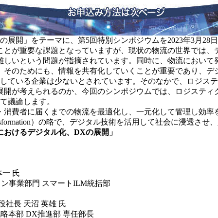
展開」をテーマに、第5回特別シンポジウムを2023年3月28
ことが重要な課題となっていますが、現状の物流の世界では、
難しいという問題が指摘されています。同時に、物流において
。そのためにも、情報を共有化していくことが重要であり、デ
功している企業は少ないとされています。そのなかで、ロジステ
展開が考えられるのか、今回のシンポジウムでは、ロジスティ
いて議論します。
・消費者に届くまでの物流を最適化し、一元化して管理し効率
ransformation）の略で、デジタル技術を活用して社会に浸
におけるデジタル化、DXの展開」
一 氏
事業部門 スマートILM統括部
長 天沼 英雄 氏
戦略本部 DX推進部 専任部長