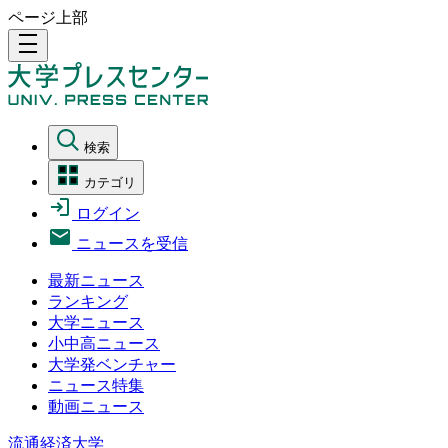
ページ上部
density_medium
検索
カテゴリ
ログイン
ニュースを受信
最新ニュース
ランキング
大学ニュース
小中高ニュース
大学発ベンチャー
ニュース特集
動画ニュース
流通経済大学