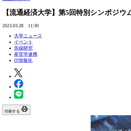
【流通経済大学】第5回特別シンポジウ
2023.03.28 11:30
大学ニュース
イベント
先端研究
産官学連携
IT情報化
print
印刷する