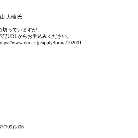
山 大輔 氏
め切っていますが、
RLからお申込みください。
https://www.rku.ac.jp/apply/form/2102001
709)1896