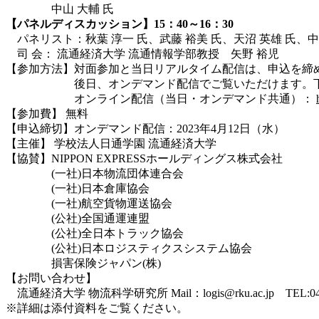
中山 大輔 氏
【パネルディスカッション】15：40～16：30
パネリスト：秋葉 淳一 氏、武藤 裕美 氏、天沼 英雄 氏、中
司 会： 流通経済大学 流通情報学部教授 矢野 裕児
【参加方法】対面参加と当日リアルタイム配信は、申込を締
後日、オンデマンド配信でご覧いただけます。下記U
オンライン配信（当日・オンデマンド共通）：
【参加費】 無料
【申込締切】オンデマンド配信：2023年4月12日（水）
【主催】 学校法人日通学園 流通経済大学
【協賛】NIPPON EXPRESSホールディングス株式会社
(一社)日本物流団体連合会
(一社)日本倉庫協会
(一社)航空貨物運送協会
(公社)全国通運連盟
(公社)全日本トラック協会
(公社)日本ロジスティクスシステム協会
損害保険ジャパン(株)
【お問い合わせ】
流通経済大学 物流科学研究所 Mail：logis@rku.ac.jp TEL:047(
※詳細は添付資料をご覧ください。