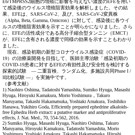
E6/TMPRSS2細胞の増殖に影響を与えない濃度のEFEを用い
て感染後のウイルス増殖阻害効果を解析しました。その結
果、EFEは、SARS-CoV-2、及び、SARS-CoV-2変異株
（Alpha, Beta, Gamma, Omicron）に対して、感染後に各ウイ
ルスの増殖阻害効果を示すことが明らかになりました。さら
に、EFEの活性成分である高分子縮合型タンニン（EMCT）
が、EFEに含有される濃度で同様の効果を示すこともわかり
ました。
現在、感染初期の新型コロナウイルス感染症（COVID-
19）の治療薬開発を目指して、医師主導治験「感染初期の
COVID-19患者に対するEFEの有効性及び安全性を検討する
探索的試験 ― 二重盲検、ランダム化、多施設共同Phase I /
II比較試験 ―」を実施中です。
（参考文献）
1) Naohiro Oshima, Tadatoshi Yamashita, Sumiko Hyuga, Masashi
Hyuga, Hiroyuki Kamakura, Morio Yoshimura，Takuro
Maruyama, Takashi Hakamatsuka, Yoshiaki Amakura, Toshihiko
Hanawa, Yukihiro Goda, Efficiently prepared ephedrine alkaloids-
free Ephedra Herb extract: a putative marker and antiproliferative
effects, J. Nat. Med., 70, 554-562, 2016.
2) Sumiko Hyuga, Masashi Hyuga, Naohiro Oshima, Takuro
Maruyama, Hiroyuki Kamakura, Tadatoshi Yamashita, Morio
Yoshimura, Yoshiaki Amakura, Takashi Hakamatsuka, Hiroshi