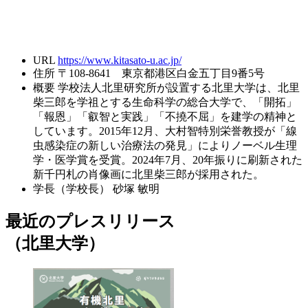
URL
https://www.kitasato-u.ac.jp/
住所
〒108-8641 東京都港区白金五丁目9番5号
概要
学校法人北里研究所が設置する北里大学は、北里
柴三郎を学祖とする生命科学の総合大学で、「開拓」
「報恩」「叡智と実践」「不撓不屈」を建学の精神と
しています。2015年12月、大村智特別栄誉教授が「線
虫感染症の新しい治療法の発見」によりノーベル生理
学・医学賞を受賞。2024年7月、20年振りに刷新された
新千円札の肖像画に北里柴三郎が採用された。
学長（学校長）
砂塚 敏明
最近のプレスリリース
（北里大学）