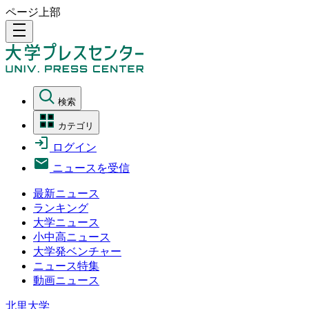
ページ上部
density_medium
検索
カテゴリ
ログイン
ニュースを受信
最新ニュース
ランキング
大学ニュース
小中高ニュース
大学発ベンチャー
ニュース特集
動画ニュース
北里大学