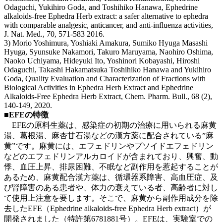
Odaguchi, Yukihiro Goda, and Toshihiko Hanawa, Ephedrine
alkaloids-free Ephedra Herb extract: a safer alternative to ephedra
with comparable analgesic, anticancer, and anti-influenza activities,
J. Nat. Med., 70, 571-583 2016.
3) Morio Yoshimura, Yoshiaki Amakura, Sumiko Hyuga Masashi
Hyuga, Syunsuke Nakamori, Takuro Maruyama, Naohiro Oshima,
Naoko Uchiyama, Hideyuki Ito, Yoshinori Kobayashi, Hiroshi
Odaguchi, Takashi Hakamatsuka Toshihiko Hanawa and Yukihiro
Goda, Quality Evaluation and Characterization of Fractions with
Biological Activities in Ephedra Herb Extract and Ephedrine
Alkaloids-Free Ephedra Herb Extract, Chem. Pharm. Bull., 68 (2),
140-149, 2020.
■EFEの特徴
EFEの原料生薬は、感染症の初期の治療に用いられる麻黄
湯、葛根湯、麻杏甘石湯などの漢方薬に配合されている”麻
黄”です。麻黄には、エフェドリンやプソイドエフェドリン
などのエフェドリンアルカロイドが含まれており、興奮、動
悸、血圧上昇、排尿困難、不眠など副作用を惹起することが
あるため、麻黄配合漢方薬は、循環器系障害、高血圧症、及
び腎障害のある患者や、体力の衰えている者、高齢者に対し
て使用上注意を要します。そこで、麻黄から副作用成分を除
去したEFE（Ephedrine alkaloids-free Ephedra Herb extract）が
開発されました（特許第6781881号）。EFEは、実験室での