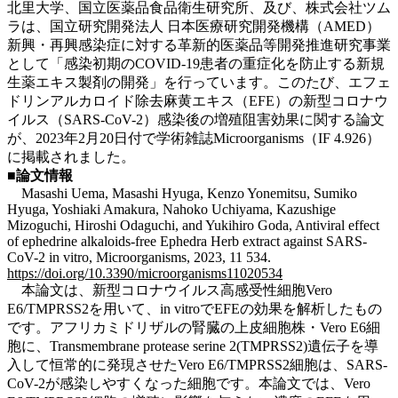
北里大学、国立医薬品食品衛生研究所、及び、株式会社ツム
ラは、国立研究開発法人 日本医療研究開発機構（AMED）
新興・再興感染症に対する革新的医薬品等開発推進研究事業
として「感染初期のCOVID-19患者の重症化を防止する新規
生薬エキス製剤の開発」を行っています。このたび、エフェ
ドリンアルカロイド除去麻黄エキス（EFE）の新型コロナウ
イルス（SARS-CoV-2）感染後の増殖阻害効果に関する論文
が、2023年2月20日付で学術雑誌Microorganisms（IF 4.926）
に掲載されました。
■論文情報
Masashi Uema, Masashi Hyuga, Kenzo Yonemitsu, Sumiko
Hyuga, Yoshiaki Amakura, Nahoko Uchiyama, Kazushige
Mizoguchi, Hiroshi Odaguchi, and Yukihiro Goda, Antiviral effect
of ephedrine alkaloids-free Ephedra Herb extract against SARS-
CoV-2 in vitro, Microorganisms, 2023, 11 534.
https://doi.org/10.3390/microorganisms11020534
本論文は、新型コロナウイルス高感受性細胞Vero
E6/TMPRSS2を用いて、in vitroでEFEの効果を解析したもの
です。アフリカミドリザルの腎臓の上皮細胞株・Vero E6細
胞に、Transmembrane protease serine 2(TMPRSS2)遺伝子を導
入して恒常的に発現させたVero E6/TMPRSS2細胞は、SARS-
CoV-2が感染しやすくなった細胞です。本論文では、Vero