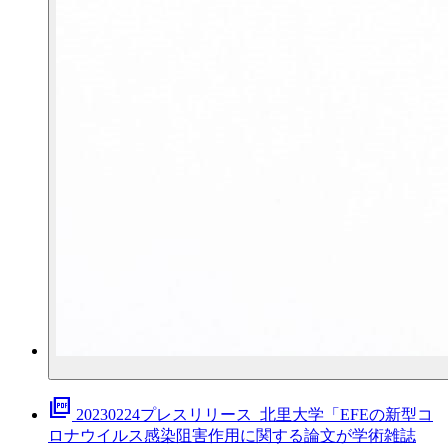
picture_as_pdf
20230224プレスリリース_北里大学「EFEの新型コ
ロナウイルス感染阻害作用に関する論文が学術雑誌