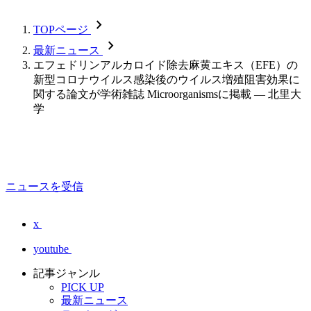
chevron_forward
TOPページ
chevron_forward
最新ニュース
エフェドリンアルカロイド除去麻黄エキス（EFE）の
新型コロナウイルス感染後のウイルス増殖阻害効果に
関する論文が学術雑誌 Microorganismsに掲載 — 北里大
学
ニュースを受信
x
youtube
記事ジャンル
PICK UP
最新ニュース