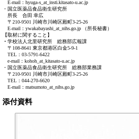
E-mail：hyuga-s_at_insti.kitasato-u.ac.jp
・国立医薬品食品衛生研究所
所長 合田 幸広
〒210-9501 川崎市川崎区殿町3-25-26
E-mail：ywakabayashi_at_nihs.go.jp （所長秘書）
【取材に関すること】
・
学校法人北里研究所 総務部広報課
〒108-8641 東京都港区白金5-9-1
TEL：03-5791-6422
e-mail：kohoh_at_kitasato-u.ac.jp
・国立医薬品食品衛生研究所 総務部業務課
〒210-9501 川崎市川崎区殿町3-25-26
TEL：044-270-6620
E-mail：matsumoto_at_nihs.go.jp
添付資料