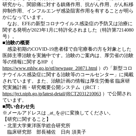
研究から、関節痛に対する鎮痛作用、抗がん作用、がん転移
抑制作用、インフルエンザ感染阻害作用を有することが明ら
かになっています。
なお、EFEの新型コロナウイルス感染症の予防又は治療に
関する発明が2023年1月に特許化されました（特許第7214080
号）。
■治験の概要
感染初期のCOVID-19患者様で自宅療養の方を対象とした
医師主導治験を実施中です。治験のご案内は、厚労省の治験
等の情報に関するHP （
https://www.mhlw.go.jp/stf/newpage_20871.html
）の「新型コロ
ナウイルス感染症に関する治験等のコールセンター」に掲載
されています。また、治験計画の情報は厚生労働省 臨床研
究実施計画・研究概要公開システム（jRCT：
https://jrct.niph.go.jp/latest-detail/jRCT2031210063
）で公開され
ています。
■問い合わせ先
※メールアドレスは _at_を@に変換してください。
【研究に関すること】
・北里大学東洋医学総合研究所
臨床研究部 部長補佐 日向 須美子