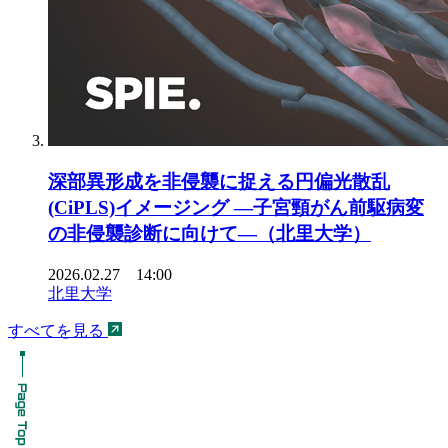
深部異形成を非侵襲に捉える円偏光散乱
(CiPLS)イメージング ―子宮頸がん前駆病変
の非侵襲診断に向けて―（北里大学）
2026.02.27 14:00
北里大学
すべてを見る