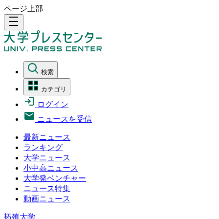
ページ上部
density_medium
検索
カテゴリ
ログイン
ニュースを受信
最新ニュース
ランキング
大学ニュース
小中高ニュース
大学発ベンチャー
ニュース特集
動画ニュース
拓殖大学