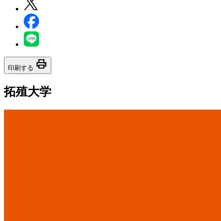
print
印刷する
拓殖大学