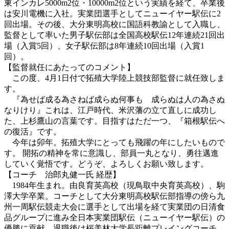
東インカレ5000m2位・10000m2位という実績を経て、卒業後
は安川電機に入社。実業団選手としてニューイヤー駅伝に2
回出場。その後、大分東明高校に国語科教諭として入職し、
監督として率いた男子駅伝部は全国高校駅伝12年連続21回出
場（入賞5回）、女子駅伝部は8年連続10回出場（入賞1
回）。
【監督就任にあたってのコメント】
この度、4月1日付で拓殖大学陸上競技部監督に就任致しま
す。
『為せば成る為さねば成らぬ何事も 成らぬは人の為さぬ
なりけり』これは、江戸時代、米沢藩の立て直しに成功し
た、上杉鷹山の言葉です。目指すはただ一つ、『箱根駅伝へ
の復活』です。
今年は卯年。拓殖大学にとっても飛躍の年にしたいもので
す。 開拓の精神を常に意識し、部員一丸となり、勇往邁進
していく覚悟です。どうぞ、よろしくお願い致します。
【コーチ 治郎丸健一氏 経歴】
1984年生まれ。由良育英高校（現鳥取中央育英高校）、駒
澤大学卒業。コーチとして大分東明高校駅伝部指導の傍ら九
州一周駅伝競走大会に選手として出場を経て実業団の日清食
品グループに進み全日本実業団駅伝（ニューイヤー駅伝）の
優勝に貢献、退職後は桜美林大学長距離プレイングコーチ、