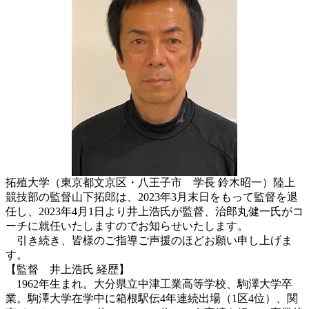
拓殖大学（東京都文京区・八王子市 学長 鈴木昭一）陸上
競技部の監督山下拓郎は、2023年3月末日をもって監督を退
任し、2023年4月1日より井上浩氏が監督、治郎丸健一氏がコ
ーチに就任いたしますのでお知らせいたします。
引き続き、皆様のご指導ご声援のほどお願い申し上げま
す。
【監督 井上浩氏 経歴】
1962年生まれ。大分県立中津工業高等学校、駒澤大学卒
業。駒澤大学在学中に箱根駅伝4年連続出場（1区4位）、関