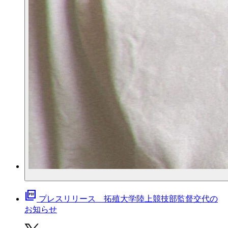
picture_as_pdf
プレスリリース 拓殖大学陸上競技部監督交代の
お知らせ