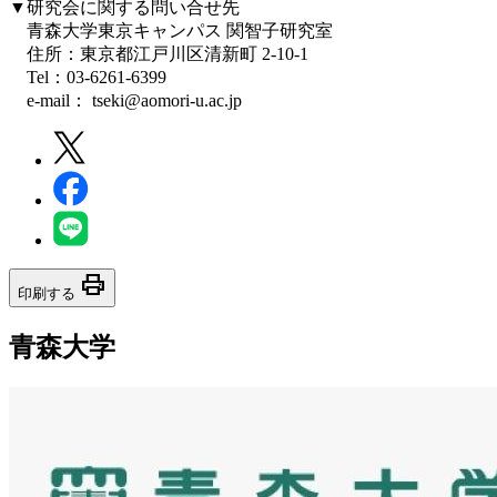
▼研究会に関する問い合せ先
青森大学東京キャンパス 関智子研究室
住所：東京都江戸川区清新町 2-10-1
Tel：03-6261-6399
e-mail： tseki@aomori-u.ac.jp
print
印刷する
青森大学