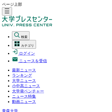
ページ上部
density_medium
検索
カテゴリ
ログイン
ニュースを受信
最新ニュース
ランキング
大学ニュース
小中高ニュース
大学発ベンチャー
ニュース特集
動画ニュース
青森大学