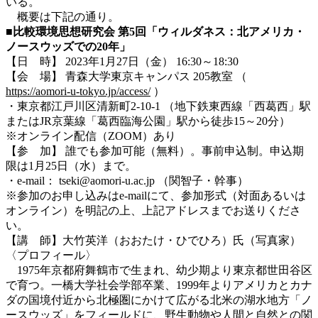
いる。
概要は下記の通り。
■比較環境思想研究会
第
5
回「ウィルダネス：北アメリカ・
ノースウッズでの
20
年」
【日 時】 2023年1月27日（金） 16:30～18:30
【会 場】 青森大学東京キャンパス 205教室 （
https://aomori-u-tokyo.jp/access/
）
・東京都江戸川区清新町2-10-1 （地下鉄東西線「西葛西」駅
またはJR京葉線「葛西臨海公園」駅から徒歩15～20分）
※オンライン配信（ZOOM）あり
【参 加】 誰でも参加可能（無料）。事前申込制。申込期
限は1月25日（水）まで。
・e-mail： tseki@aomori-u.ac.jp （関智子・幹事）
※参加のお申し込みはe-mailにて、参加形式（対面あるいは
オンライン）を明記の上、上記アドレスまでお送りくださ
い。
【講 師】大竹英洋（おおたけ・ひでひろ）氏（写真家）
〈プロフィール〉
1975年京都府舞鶴市で生まれ、幼少期より東京都世田谷区
で育つ。一橋大学社会学部卒業、1999年よりアメリカとカナ
ダの国境付近から北極圏にかけて広がる北米の湖水地方「ノ
ースウッズ」をフィールドに、野生動物や人間と自然との関