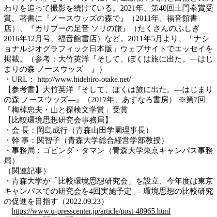
わりを追って撮影を続けている。2021年、第40回土門拳賞受
賞。著書に『ノースウッズの森で』（2011年、福音館書
店）、『カリブーの足音 ソリの旅』（たくさんのふしぎ
2016年12月号、福音館書店）など。2011年5月より、「ナシ
ョナルジオグラフィック日本版」ウェブサイトでエッセイを
掲載。（参考：大竹英洋『そして、ぼくは旅に出た。―はじ
まりの森 ノースウッズ―』）
・URL： http://www.hidehiro-otake.net/
【参考書】大竹英洋『そして、ぼくは旅に出た。―はじまり
の森 ノースウッズ―』（2017年、あすなろ書房） ※第7回
「梅棹忠夫・山と探検文学賞」受賞
【比較環境思想研究会事務局】
・会 長：岡島成行（青森山田学園理事長）
・幹 事：関智子（青森大学総合経営学部教授）
・事務局：ゴビンダ・タマン（青森大学東京キャンパス事務
局）
（関連記事）
・青森大学が「比較環境思想研究会」を設立、今年度は東京
キャンパスでの研究会を4回実施予定 — 環境思想の比較研究
の促進を目指す（2022.09.23）
https://www.u-presscenter.jp/article/post-48965.html