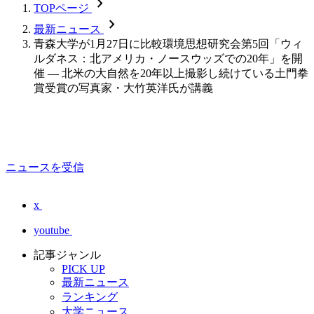
chevron_forward
TOPページ
chevron_forward
最新ニュース
青森大学が1月27日に比較環境思想研究会第5回「ウィ
ルダネス：北アメリカ・ノースウッズでの20年」を開
催 — 北米の大自然を20年以上撮影し続けている土門拳
賞受賞の写真家・大竹英洋氏が講義
ニュースを受信
x
youtube
記事ジャンル
PICK UP
最新ニュース
ランキング
大学ニュース