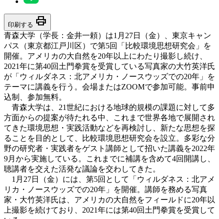
print
印刷する
青森大学（学長：金井一頼）は1月27日（金）、東京キャン
パス（東京都江戸川区）で第5回「比較環境思想研究会」を
開催。アメリカの大自然を20年以上にわたり撮影し続け、
2021年に第40回土門拳賞を受賞している写真家の大竹英洋氏
が「ウィルダネス：北アメリカ・ノースウッズでの20年」を
テーマに講義を行う。会場またはZOOMで参加可能。事前申
込制、参加無料。
青森大学は、21世紀における地球的規模の課題に対して多
方面からの提案が待たれる中、これまで世界各地で展開され
てきた環境思想・実践活動などを再検討し、新たな思想を探
ることを目的として、比較環境思想研究会を設立。多彩な分
野の研究者・実践者をゲスト講師として招いた講義を2022年
9月から実施している。これまでに補講を含めて4回開講し、
聴講者を交えた活発な議論を交わしてきた。
1月27日（金）には、第5回として「ウィルダネス：北アメ
リカ・ノースウッズでの20年」を開催。講師を務める写真
家・大竹英洋氏は、アメリカの大自然をフィールドに20年以
上撮影を続けており、2021年には第40回土門拳賞を受賞して