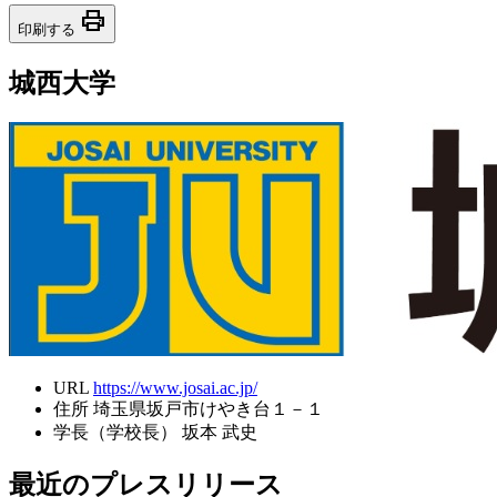
print
印刷する
城西大学
URL
https://www.josai.ac.jp/
住所
埼玉県坂戸市けやき台１－１
学長（学校長）
坂本 武史
最近のプレスリリース