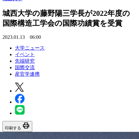
城西大学の藤野陽三学長が2022年度の
国際構造工学会の国際功績賞を受賞
2023.01.13 06:00
大学ニュース
イベント
先端研究
国際交流
産官学連携
print
印刷する