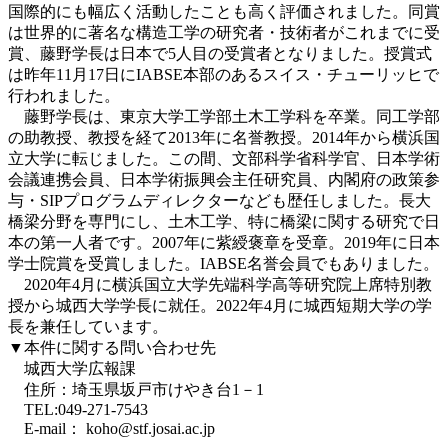
国際的にも幅広く活動したことも高く評価されました。同賞
は世界的に著名な構造工学の研究者・技術者がこれまでに受
賞、藤野学長は日本で5人目の受賞者となりました。授賞式
は昨年11月17日にIABSE本部のあるスイス・チューリッヒで
行われました。
藤野学長は、東京大学工学部土木工学科を卒業。同工学部
の助教授、教授を経て2013年に名誉教授。2014年から横浜国
立大学に転じました。この間、文部科学省科学官、日本学術
会議連携会員、日本学術振興会主任研究員、内閣府の政策参
与・SIPプログラムディレクターなども歴任しました。長大
橋梁分野を専門にし、土木工学、特に橋梁に関する研究で日
本の第一人者です。2007年に紫綬褒章を受章。2019年に日本
学士院賞を受賞しました。IABSE名誉会員でもありました。
2020年4月に横浜国立大学先端科学高等研究院上席特別教
授から城西大学学長に就任。2022年4月に城西短期大学の学
長を兼任しています。
▼本件に関する問い合わせ先
城西大学広報課
住所：埼玉県坂戸市けやき台1－1
TEL:049-271-7543
E-mail： koho@stf.josai.ac.jp