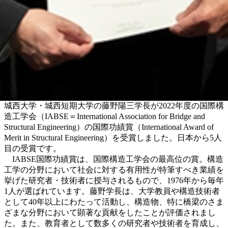
城西大学・城西短期大学の藤野陽三学長が2022年度の国際構
造工学会（IABSE＝International Association for Bridge and
Structural Engineering）の国際功績賞（International Award of
Merit in Structural Engineering）を受賞しました。日本から5人
目の受賞です。
IABSE国際功績賞は、国際構造工学会の最高位の賞。構造
工学の分野において社会に対する有用性が特筆すべき業績を
挙げた研究者・技術者に授与されるもので、1976年から毎年
1人が選ばれています。藤野学長は、大学教員や構造技術者
として40年以上にわたって活動し、構造物、特に橋梁のさま
ざまな分野において顕著な貢献をしたことが評価されまし
た。また、教育者として数多くの研究者や技術者を育成し、