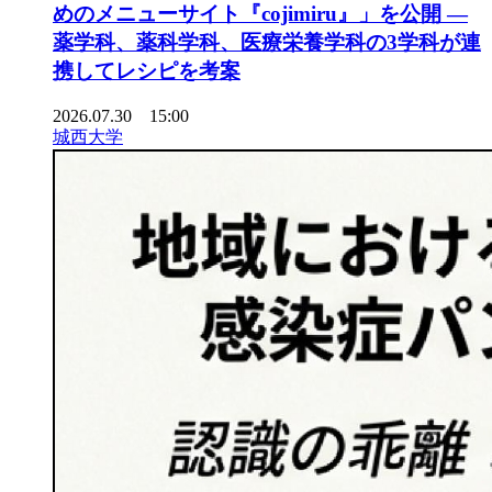
めのメニューサイト『cojimiru』」を公開 ―
薬学科、薬科学科、医療栄養学科の3学科が連
携してレシピを考案
2026.07.30 15:00
城西大学