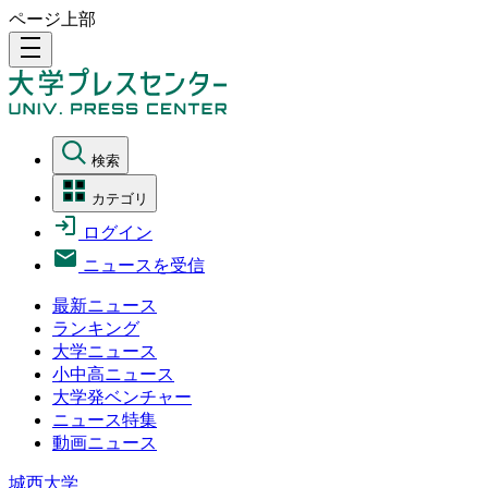
ページ上部
density_medium
検索
カテゴリ
ログイン
ニュースを受信
最新ニュース
ランキング
大学ニュース
小中高ニュース
大学発ベンチャー
ニュース特集
動画ニュース
城西大学