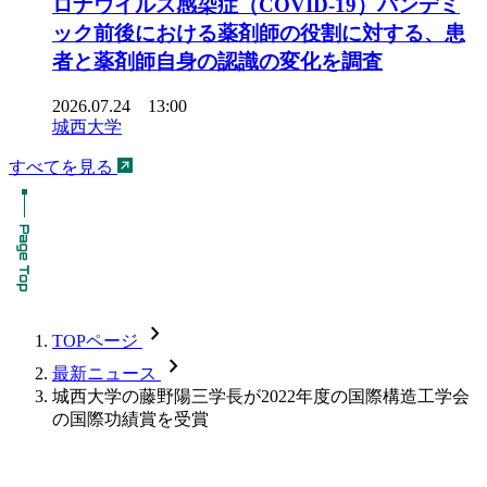
ロナウイルス感染症（COVID-19）パンデミ
ック前後における薬剤師の役割に対する、患
者と薬剤師自身の認識の変化を調査
2026.07.24 13:00
城西大学
すべてを見る
chevron_forward
TOPページ
chevron_forward
最新ニュース
城西大学の藤野陽三学長が2022年度の国際構造工学会
の国際功績賞を受賞