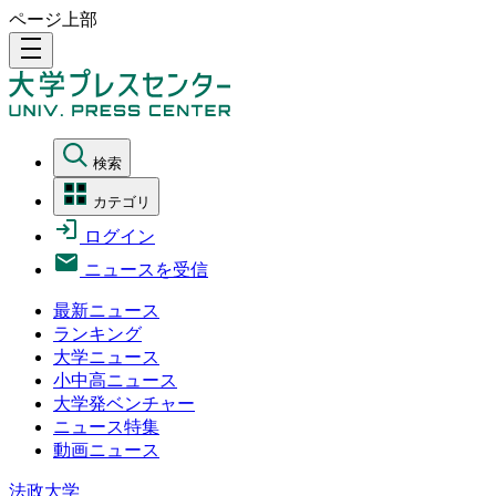
ページ上部
density_medium
検索
カテゴリ
ログイン
ニュースを受信
最新ニュース
ランキング
大学ニュース
小中高ニュース
大学発ベンチャー
ニュース特集
動画ニュース
法政大学