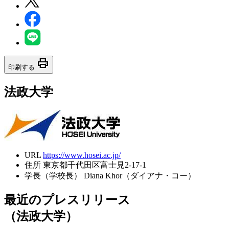
print
印刷する
法政大学
URL
https://www.hosei.ac.jp/
住所
東京都千代田区富士見2-17-1
学長（学校長）
Diana Khor（ダイアナ・コー）
最近のプレスリリース
（法政大学）