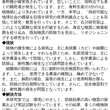
食料難が確実視されています。悲しいことに、現時点でも多
くの餓死者が発生しています。また、食料生産の3分の1は、
植物病により失われています。一方、本学は、「持続可能な
地球社会の構築を目指す研究の世界的拠点となる」ことを目
指して研究・教育を行っています。そこで、石川研究室は、
このような困難な状況を打破するため、身近な物質に検索範
囲を絞り込み、既知物質の防除力を見出し、リポジショニン
グする研究を行っています。
◆現状
植物の微生物による病気は、主に糸状菌（カビ）や細菌に
よって発生します。それらを防ぐため、生産現場では、主に
化学農薬を用いて防除しています。しかし、化学農薬による
防除は、耐性菌の発生などの諸問題を抱えています。
細菌病の防除には、主に銅剤や抗生物質剤が用いられてい
ます。しかし、使用できる農薬の種類は、極めて少ないで
す。また、銅剤の場合、薬害の発生により使用時期が限ら
れ、防除の空白期間が生じています。さらに、抗生物質剤で
は、耐性菌の発生が問題となっています。
◆解決方法
本研究室では、環境にやさしく、防除効果の高い物質の探
索および実証試験を行っています。その結果、多くの植物病
に対して、ミョウバン類（カリミョウバン、焼ミョウバンな