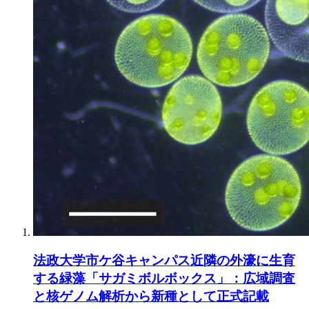
法政大学市ケ谷キャンパス近隣の外濠に生育
する緑藻「サガミボルボックス」：広域調査
と核ゲノム解析から新種として正式記載