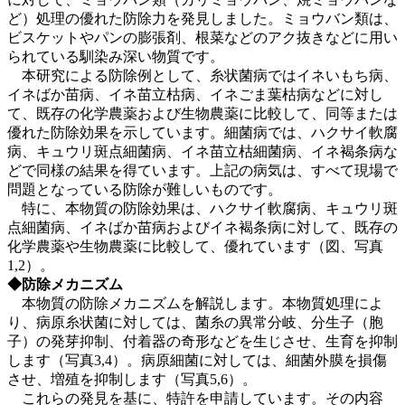
ど）処理の優れた防除力を発見しました。ミョウバン類は、
ビスケットやパンの膨張剤、根菜などのアク抜きなどに用い
られている馴染み深い物質です。
本研究による防除例として、糸状菌病ではイネいもち病、
イネばか苗病、イネ苗立枯病、イネごま葉枯病などに対し
て、既存の化学農薬および生物農薬に比較して、同等または
優れた防除効果を示しています。細菌病では、ハクサイ軟腐
病、キュウリ斑点細菌病、イネ苗立枯細菌病、イネ褐条病な
どで同様の結果を得ています。上記の病気は、すべて現場で
問題となっている防除が難しいものです。
特に、本物質の防除効果は、ハクサイ軟腐病、キュウリ斑
点細菌病、イネばか苗病およびイネ褐条病に対して、既存の
化学農薬や生物農薬に比較して、優れています（図、写真
1,2）。
◆防除メカニズム
本物質の防除メカニズムを解説します。本物質処理によ
り、病原糸状菌に対しては、菌糸の異常分岐、分生子（胞
子）の発芽抑制、付着器の奇形などを生じさせ、生育を抑制
します（写真3,4）。病原細菌に対しては、細菌外膜を損傷
させ、増殖を抑制します（写真5,6）。
これらの発見を基に、特許を申請しています。その内容