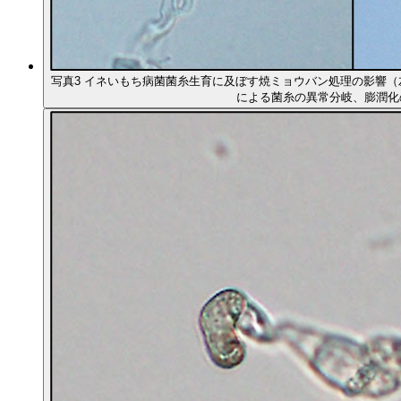
写真3 イネいもち病菌菌糸生育に及ぼす焼ミョウバン処理の影響
による菌糸の異常分岐、膨潤化