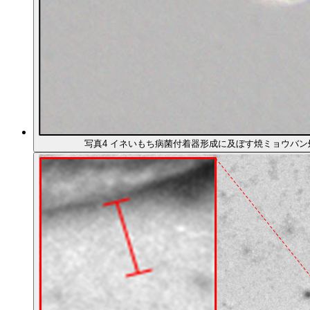
写真4 イネいもち病菌付着器形成に及ぼす焼ミョウバ