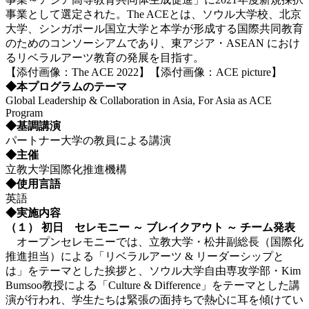
事業として選定された。The ACEとは、ソウル大学校、北京
大学、シンガポール国立大学と本学が形成する国際共同教育
のためのコンソーシアムであり、東アジア・ASEAN におけ
るリベラルアーツ教育の発展を目指す。
【添付画像：The ACE 2022】【添付画像：ACE picture】
◆本プログラムのテーマ
Global Leadership & Collaboration in Asia, For Asia as ACE
Program
◆基調講演
パートナー大学の教員による講演
◆主催
立教大学国際化推進機構
◆使用言語
英語
◆実施内容
（１）
初日
セレモニー ～
ブレイクアウト ～
チーム発表
オープンセレモニーでは、立教大学・松井副総長（国際化
推進担当）による「リベラルアーツ & リーダーシップと
は」をテーマとした挨拶と、ソウル大学自由専攻学部・Kim
Bumsoo教授による「Culture & Difference」をテーマとした講
演が行われ、学生たちは緊張の面持ちで熱心に耳を傾けてい