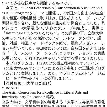
ついて多様な観点から議論するものです。
今回は、”Global Leadership & Collaboration in Asia, For Asia
as ACE Program”をテーマに開催し、4か国から集まる学生全
員で相互の関係構築に取り組み、国を超えてリーダーシップ
開発を磨き合い、新たな価値を生み出す機会としました。具
体的には、4大学混成の少人数のグループを編成し、実際に
『Intermingle Cityをつくるなら？』との課題の下、立教大学
のキャンパスがある池袋でのフィールドワークを行い、議
論、対話、相互フィードバックを経て、最終プレゼンテーシ
ョンを行いました。参加者にとっては、自ら国を超えて出会
う「一人一人のリーダーシップとコラボレーション」の実践
の場となり、それぞれのキャリアに資する場となりました。
本プログラムは、The ACE*の設立後初めてオフライン
（北京大学のみオンラインによる部分参加）の正課外プログ
ラムとして実施しました。また、本プログラムのイメージム
ービーを本学Webサイトに公開しました。
【添付画像：4大学ロゴ並び】
*The ACE
The Asian Consortium for Excellence in Liberal Arts and
Interdisciplinary Educationの略称。
立教大学は、文部科学省の選定する「大学の世界展開力強化
事業～アジア高等教育共同体生成促進」に2021年度新規採択