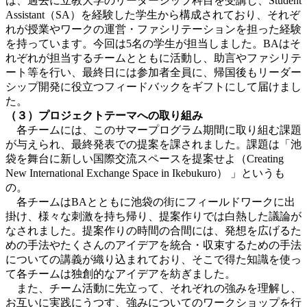
は、過去に立教大学のリーダーシップ科目を受講し、Student
Assistant（SA）を経験した学生から構成されており、それぞ
れが授業やワークの運営・ファシリテーションを担った経験
を持っています。今回は5名の学生が担当しました。BAはそ
れぞれが担当するチームとともに活動し、助言やファシリテ
ート等を行い、最終日には参加者全員に、帰国後もリーダー
シップ開発に役立つフィードバックをギフトにして届けまし
た。
（３）プロジェクトテーマへの取り組み
各チームには、このサマープログラム期間に取り組む課題
が与えられ、最終発表での提案を課されました。課題は「池
袋を舞台に新しい国際交流スペースを提案せよ（Creating
New International Exchange Space in Ikebukuro） 」というも
の。
各チームはBAとともに池袋の街にフィールドワークに出
掛け、様々な刺激を持ち帰り、提案作りでは白熱した議論が
なされました。提案作りの時間の合間には、発想を広げるた
めの手法やたくさんのアイデアを統合・収束するための手法
についての講義が織り込まれており、そこで得た知識を使っ
て各チームは独創的なアイデアを紡ぎました。
また、チーム活動に先立って、それぞれの強みを理解し、
お互いに実践にうつす、強みについてのワークショップを行