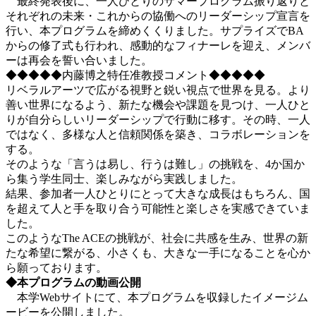
最終発表後に、一人ひとりのサマープログラム振り返りと
それぞれの未来・これからの協働へのリーダーシップ宣言を
行い、本プログラムを締めくくりました。サプライズでBA
からの修了式も行われ、感動的なフィナーレを迎え、メンバ
ーは再会を誓い合いました。
◆◆◆◆◆内藤博之特任准教授コメント◆◆◆◆◆
リベラルアーツで広がる視野と鋭い視点で世界を見る。より
善い世界になるよう、新たな機会や課題を見つけ、一人ひと
りが自分らしいリーダーシップで行動に移す。その時、一人
ではなく、多様な人と信頼関係を築き、コラボレーションを
する。
そのような「言うは易し、行うは難し」の挑戦を、4か国か
ら集う学生同士、楽しみながら実践しました。
結果、参加者一人ひとりにとって大きな成長はもちろん、国
を超えて人と手を取り合う可能性と楽しさを実感できていま
した。
このようなThe ACEの挑戦が、社会に共感を生み、世界の新
たな希望に繋がる、小さくも、大きな一手になることを心か
ら願っております。
◆本プログラムの動画公開
本学Webサイトにて、本プログラムを収録したイメージム
ービーを公開しました。