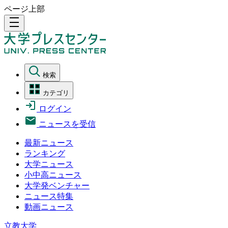
ページ上部
density_medium
検索
カテゴリ
ログイン
ニュースを受信
最新ニュース
ランキング
大学ニュース
小中高ニュース
大学発ベンチャー
ニュース特集
動画ニュース
立教大学