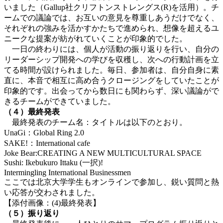
いました（Gallup社クリフトンストレングス(R)を活用）。チ
ームでの議論では、お互いの意見を尊重しあうだけでなく、
それぞれの強みを活かすかたちで進められ、想像を超えるユ
ニークな提案が紡がれていくことが印象的でした。
一日の終わりには、個人が活動の振り返りを行い、自分の
リーダーシップ開発への学びを収穫し、次への行動計画を立
てる時間が設けられました。毎日、参加者は、自分自身に素
直に、本音で相互に高め合うクロージングをしていたことが
印象的です。出会ってから数日にも関わらず、深い議論がで
きるチームができていました。
（４）最終発表
最終発表のチーム名：タイトルは以下のとおり。
UnaGi：Global Ring 2.0
SAKE!：International cafe
Joke Bear:CREATING A NEW MULTICULTURAL SPACE
Sushi: Ikebukuro Ittaku (一択)!
Intermingling International Businessmen
ここでは北京大学学生もオンラインで参加し、鋭い質問と熱
い応答が交わされました。
【添付画像：(4)最終発表】
（５）振り返り