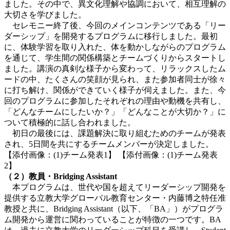
ました。その中で、異文化理解や協調において、相互理解の
大切さを学びました。
セレモニー終了後、今回のメインコンテンツである「リー
ダーシップ」を開発するプログラムに移行しました。最初
に、体験学習を取り入れた、体を動かしながらのプログラム
を通じて、学生間の関係構築とチームづくりからスタートし
ました。講演の真剣な様子から変わって、リラックスしたム
ードの中、たくさんの笑顔が見られ、また参加者同士が徐々
に打ち解け、関係ができていく様子が伺えました。また、今
回のプログラムに参加したそれぞれの理由や動機を共有し、
「どんなチームにしたいか？」「どんなことが大切か？」に
ついて積極的に話し合われました。
初日の最後には、課題解決に取り組むためのチームが発表
され、5日間を共にするチームメンバーが決定しました。
【添付画像：(1)チーム発表1】 【添付画像：(1)チーム発表
2】
（２）教員・
Bridging Assistant
本プログラムは、世代や国を超えてリーダーシップ開発を
提供する立教大学グローバル教育センター・内藤博之特任准
教授と共に、Bridging Assistant（以下、「BA」）がプログラ
ム開発から運営に関わっていることが特徴の一つです。BA