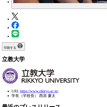
print
印刷する
立教大学
URL
https://www.rikkyo.ac.jp/
学長（学校長）
西原 廉太