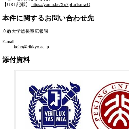
【URL記載】
https://youtu.be/Xp7pLu1smwQ
本件に関するお問い合わせ先
立教大学総長室広報課
E-mail
koho@rikkyo.ac.jp
添付資料