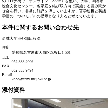
のコロナ禍で、オンライン（Zoom）を使い、大学、刈谷市
総合文化センター、各家庭を結び双方向で実施する読み聞か
せ会を行い、非常に好評を博していますが、官学連携と英語
学習の一つのモデルの提示となりえると考えています。
本件に関するお問い合わせ先
名城大学渉外部広報課
住所
愛知県名古屋市天白区塩釜口1-501
TEL
052-838-2006
FAX
052-833-9494
E-mail
koho@ccml.meijo-u.ac.jp
添付資料