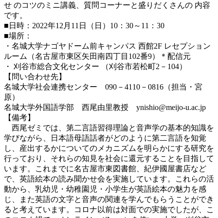
せ のコツのミニ講義、質問コーナーと盛りだくさんの 内容
です。
■日時：2022年12月11日（日）10：30～11：30
■場所：
・名城大学ナゴヤドーム前キャンパス 西館2F レセプション
ルーム（名古屋市東区矢田南四丁目102番9）＊配信元
・ 刈谷市総合文化センター （刈谷市若松町2－104）
【問い合わせ先】
名城大学社会連携センター 090－4110－0816（担当・宮
原）
名城大学外国語学部 西尾由里教授 ynishio@meijo-u.ac.jp
【備考】
西尾ゼミでは、第二言語習得理論と音声学の基本的知識を
学びながら、日本語母語話者がどのように第二言語を知覚
し、産出するかについてのメカニズムを明らかにする研究を
行っており、それらの知見を社会に還元することを目指して
います。これまでに名古屋市東図書館、紀伊國屋書店など
で、英語絵本の読み聞かせ会を実施しています。これらの活
動から、乳幼児・幼稚園児・小学生が英語絵本の魅力を感
じ、また英語の文字と音声の関連を学んでもらうことができ
ると考えています。コロナ以前は対面での実施でしたが、こ