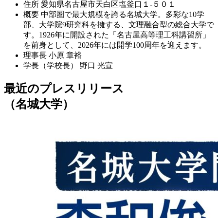
住所
愛知県名古屋市天白区塩釜口１-５０１
概要
中部圏で最大規模を誇る名城大学。多彩な10学
部、大学院9研究科を擁する、文理融合型の総合大学で
す。1926年に開設された「名古屋高等理工科講習所」
を前身として、2026年には開学100周年を迎えます。
理事長
小原 章裕
学長（学校長）
野口 光宣
最近のプレスリリース
（名城大学）