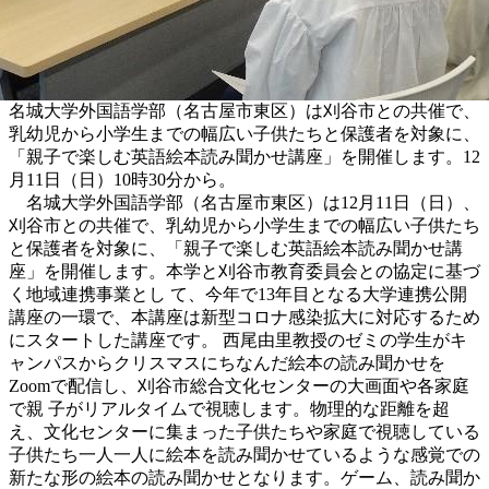
名城大学外国語学部（名古屋市東区）は刈谷市との共催で、
乳幼児から小学生までの幅広い子供たちと保護者を対象に、
「親子で楽しむ英語絵本読み聞かせ講座」を開催します。12
月11日（日）10時30分から。
名城大学外国語学部（名古屋市東区）は12月11日（日）、
刈谷市との共催で、乳幼児から小学生までの幅広い子供たち
と保護者を対象に、「親子で楽しむ英語絵本読み聞かせ講
座」を開催します。本学と刈谷市教育委員会との協定に基づ
く地域連携事業とし て、今年で13年目となる大学連携公開
講座の一環で、本講座は新型コロナ感染拡大に対応するため
にスタートした講座です。 西尾由里教授のゼミの学生がキ
ャンパスからクリスマスにちなんだ絵本の読み聞かせを
Zoomで配信し、刈谷市総合文化センターの大画面や各家庭
で親 子がリアルタイムで視聴します。物理的な距離を超
え、文化センターに集まった子供たちや家庭で視聴している
子供たち一人一人に絵本を読み聞かせているような感覚での
新たな形の絵本の読み聞かせとなります。ゲーム、読み聞か