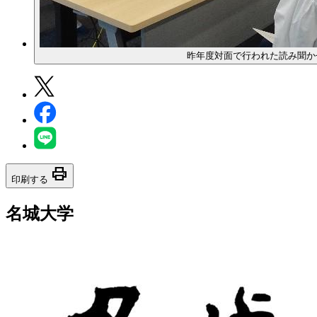
昨年度対面で行われた読み聞か
print
印刷する
名城大学