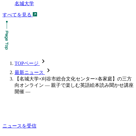
名城大学
すべてを見る
chevron_forward
TOPページ
chevron_forward
最新ニュース
【名城大学×刈谷市総合文化センター×各家庭】の三方
向オンライン — 親子で楽しむ英語絵本読み聞かせ講座
開催 —
ニュースを受信