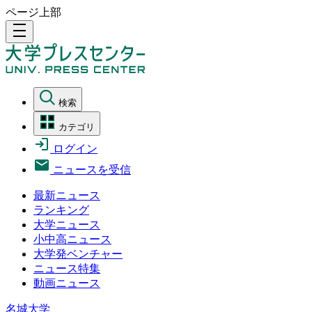
ページ上部
density_medium
検索
カテゴリ
ログイン
ニュースを受信
最新ニュース
ランキング
大学ニュース
小中高ニュース
大学発ベンチャー
ニュース特集
動画ニュース
名城大学