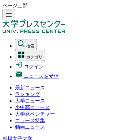
ページ上部
density_medium
検索
カテゴリ
ログイン
ニュースを受信
最新ニュース
ランキング
大学ニュース
小中高ニュース
大学発ベンチャー
ニュース特集
動画ニュース
相模女子大学