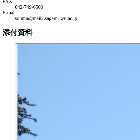
FAX
042-749-6500
E-mail
soumu@mail2.sagami-wu.ac.jp
添付資料