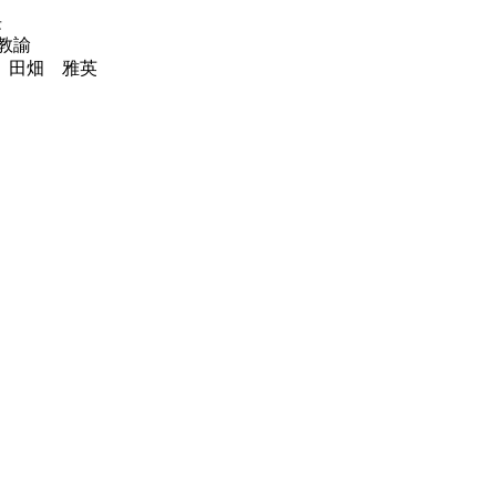
長
教諭
田畑 雅英