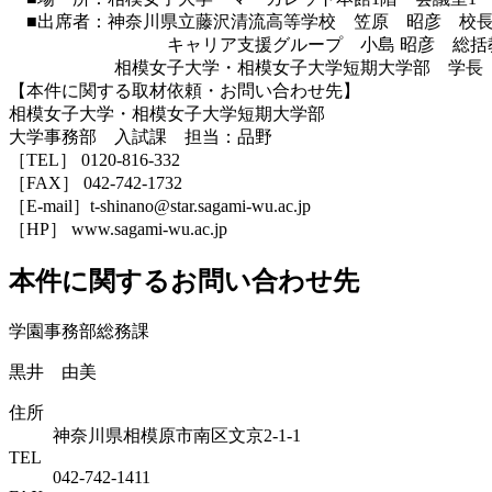
■出席者：神奈川県立藤沢清流高等学校 笠原 昭彦 校
キャリア支援グループ 小島 昭彦 総括
相模女子大学・相模女子大学短期大学部 学長 
【本件に関する取材依頼・お問い合わせ先】
相模女子大学・相模女子大学短期大学部
大学事務部 入試課 担当：品野
［TEL］ 0120-816-332
［FAX］ 042-742-1732
［E-mail］t-shinano@star.sagami-wu.ac.jp
［HP］ www.sagami-wu.ac.jp
本件に関するお問い合わせ先
学園事務部総務課
黒井 由美
住所
神奈川県相模原市南区文京2-1-1
TEL
042-742-1411