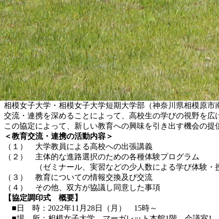
相模女子大学・相模女子大学短期大学部（神奈川県相模原市南
交流・連携を深めることによって、高校生の学びの視野を広
この協定によって、新しい教育への興味を引き出す機会の提
＜教育交流・連携の活動内容＞
（１） 大学教員による高校への出張講義
（２） 主体的な進路選択のための各種体験プログラム
（ゼミナール、実習などの少人数による学び体験・授
（３） 教育についての情報交換及び交流
（４） その他、双方が協議し同意した事項
【協定調印式 概要】
■日 時：2022年11月28日（月） 15時～
■場 所：相模女子大学 マーガレット本館1階 会議室1