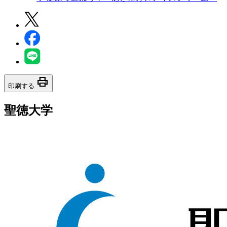
print
印刷する
聖徳大学