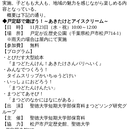
実施。子どもも大人も、地域の魅力を感じながら楽しめる内
容となっている。
概要は下記の通り。
◆戸定邸で遊ぼう！～あきたけとアイスクリーム～
【日 時】 11月23日（水・祝）10:00～12:00
【場 所】 戸定が丘歴史公園（千葉県松戸市松戸714-1）
※雨天の場合は屋内にて実施
【参加費】 無料
【プログラム】
・とびだす大型絵本
『まつどたんけん！あきたけさんパリへいく』
・みんなでつくろう！
タイムスリップかいちゅうどけい
・いっしょにおどろう！
「まつどたんけんたい」
・まつどてあそび！
「まつどのなかにはなにがある」
【出 演】 聖徳大学短期大学部保育科まつどソング研究グ
ループ
【主 催】 聖徳大学短期大学部保育科
【協 力】 松戸市戸定歴史館、聖徳大学