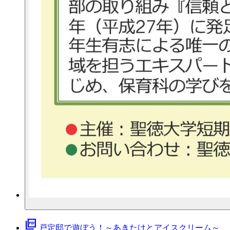
picture_as_pdf
戸定邸で遊ぼう！～あきたけとアイスクリーム～