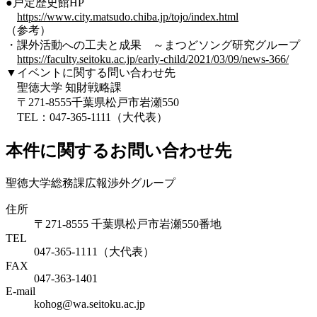
●戸定歴史館HP
https://www.city.matsudo.chiba.jp/tojo/index.html
（参考）
・課外活動への工夫と成果 ～まつどソング研究グループ
https://faculty.seitoku.ac.jp/early-child/2021/03/09/news-366/
▼イベントに関する問い合わせ先
聖徳大学 知財戦略課
〒271-8555千葉県松戸市岩瀬550
TEL：047-365-1111（大代表）
本件に関するお問い合わせ先
聖徳大学総務課広報渉外グループ
住所
〒271-8555 千葉県松戸市岩瀬550番地
TEL
047-365-1111（大代表）
FAX
047-363-1401
E-mail
kohog@wa.seitoku.ac.jp