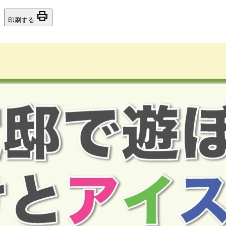
print
印刷する