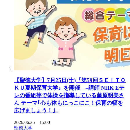
【聖徳大学】7月25日(土)『第59回ＳＥＩＴＯ
ＫＵ夏期保育大学』を開催 –講師 NHK Eテ
レの番組等で体操を指導している藤原明美さ
ん テーマ｢心も体もにっこにこ！保育の幅を
広げましょう！｣–
2026.06.25 15:00
聖徳大学