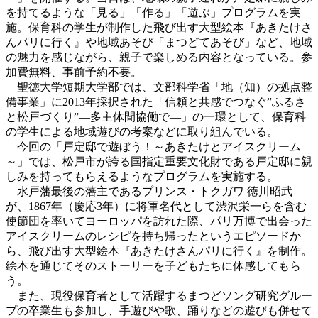
を持てるような「見る」「作る」「遊ぶ」プログラムを実
施。保育科の学生が制作した飛び出す大型絵本『あきたけさ
んパリに行く』や地域あそび「まつどてあそび」など、地域
の魅力を感じながら、親子で楽しめる内容となっている。参
加費無料、事前予約不要。
聖徳大学短期大学部では、文部科学省「地（知）の拠点整
備事業」に2013年採択された「信頼と共感でつなぐ”ふるさ
と松戸づくり”―多主体間協働で―」の一環として、保育科
の学生による地域遊びの考案などに取り組んでいる。
今回の「戸定邸で遊ぼう！～あきたけとアイスクリーム
～」では、松戸市が誇る国指定重要文化財である戸定邸に親
しみを持ってもらえるようなプログラムを実施する。
水戸藩最後の藩主であるプリンス・トクガワ 徳川昭武
が、1867年（慶応3年）に将軍名代として渋沢栄一らを含む
使節団を率いてヨーロッパを訪れた際、パリ万博で出会った
アイスクリームのレシピを持ち帰ったというエピソードか
ら、飛び出す大型絵本『あきたけさんパリに行く』を制作。
絵本を通じてそのストーリーを子どもたちに体感してもら
う。
また、現役保育者として活躍するまつどソング研究グルー
プの卒業生も参加し、手遊びや歌、踊りなどの遊びも併せて