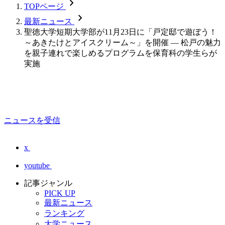
chevron_forward
TOPページ
chevron_forward
最新ニュース
聖徳大学短期大学部が11月23日に「戸定邸で遊ぼう！
～あきたけとアイスクリーム～」を開催 — 松戸の魅力
を親子連れで楽しめるプログラムを保育科の学生らが
実施
ニュースを受信
x
youtube
記事ジャンル
PICK UP
最新ニュース
ランキング
大学ニュース