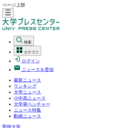
ページ上部
density_medium
検索
カテゴリ
ログイン
ニュースを受信
最新ニュース
ランキング
大学ニュース
小中高ニュース
大学発ベンチャー
ニュース特集
動画ニュース
聖徳大学