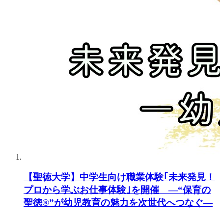
【聖徳大学】中学生向け職業体験｢未来発見！
プロから学ぶお仕事体験｣を開催 ―“保育の
聖徳®”が幼児教育の魅力を次世代へつなぐ―