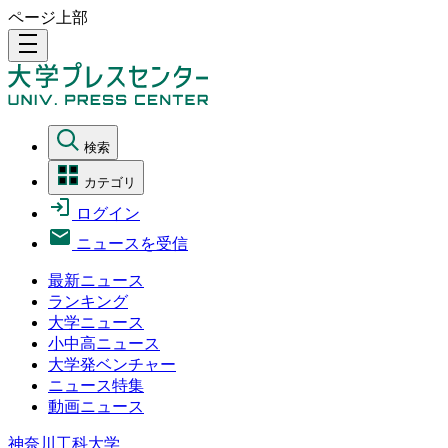
ページ上部
density_medium
検索
カテゴリ
ログイン
ニュースを受信
最新ニュース
ランキング
大学ニュース
小中高ニュース
大学発ベンチャー
ニュース特集
動画ニュース
神奈川工科大学