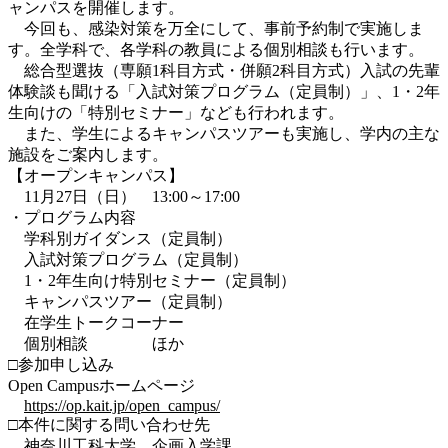
ャンパスを開催します。
今回も、感染対策を万全にして、事前予約制で実施しま
す。全学科で、各学科の教員による個別相談も行います。
総合型選抜（専願1科目方式・併願2科目方式）入試の先輩
体験談も聞ける「入試対策プログラム（定員制）」、1・2年
生向けの「特別セミナー」なども行われます。
また、学生によるキャンパスツアーも実施し、学内の主な
施設をご案内します。
【オープンキャンパス】
11月27日（日） 13:00～17:00
・プログラム内容
学科別ガイダンス（定員制）
入試対策プログラム（定員制）
1・2年生向け特別セミナー（定員制）
キャンパスツアー（定員制）
在学生トークコーナー
個別相談 ほか
□参加申し込み
Open Campusホームページ
https://op.kait.jp/open_campus/
□本件に関する問い合わせ先
神奈川工科大学 企画入学課