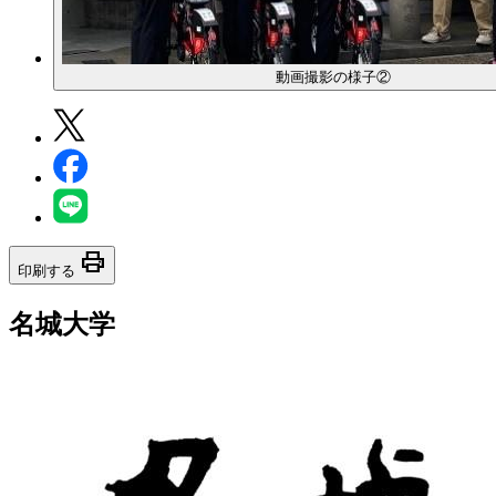
動画撮影の様子②
print
印刷する
名城大学