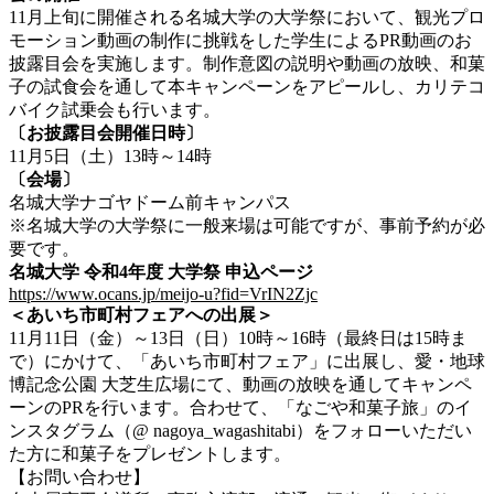
11月上旬に開催される名城大学の大学祭において、観光プロ
モーション動画の制作に挑戦をした学生によるPR動画のお
披露目会を実施します。制作意図の説明や動画の放映、和菓
子の試食会を通して本キャンペーンをアピールし、カリテコ
バイク試乗会も行います。
〔お披露目会開催日時〕
11月5日（土）13時～14時
〔会場〕
名城大学ナゴヤドーム前キャンパス
※名城大学の大学祭に一般来場は可能ですが、事前予約が必
要です。
名城大学 令和4年度 大学祭 申込ページ
https://www.ocans.jp/meijo-u?fid=VrIN2Zjc
＜あいち市町村フェアへの出展＞
11月11日（金）～13日（日）10時～16時（最終日は15時ま
で）にかけて、「あいち市町村フェア」に出展し、愛・地球
博記念公園 大芝生広場にて、動画の放映を通してキャンペ
ーンのPRを行います。合わせて、「なごや和菓子旅」のイ
ンスタグラム（@ nagoya_wagashitabi）をフォローいただい
た方に和菓子をプレゼントします。
【お問い合わせ】