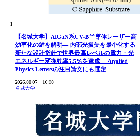
【名城大学】AlGaN系UV-B半導体レーザー高
効率化の鍵を解明― 内部光損失を最小化する
新たな設計指針で世界最高レベルの電力・光
エネルギー変換効率5.5％を達成 ―Applied
Physics Lettersの注目論文にも選定
2026.08.07 10:00
名城大学