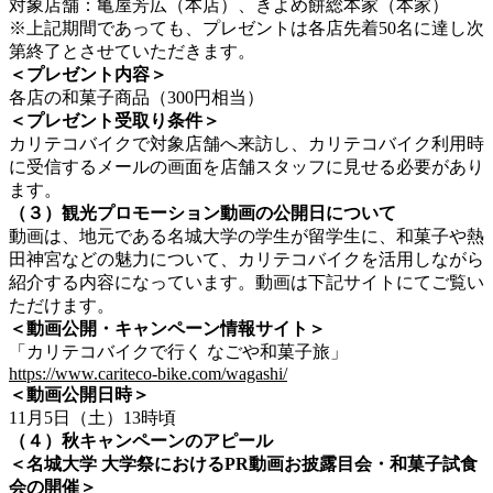
対象店舗：亀屋芳広（本店）、きよめ餅総本家（本家）
※上記期間であっても、プレゼントは各店先着50名に達し次
第終了とさせていただきます。
＜プレゼント内容＞
各店の和菓子商品（300円相当）
＜プレゼント受取り条件＞
カリテコバイクで対象店舗へ来訪し、カリテコバイク利用時
に受信するメールの画面を店舗スタッフに見せる必要があり
ます。
（３）観光プロモーション動画の公開日について
動画は、地元である名城大学の学生が留学生に、和菓子や熱
田神宮などの魅力について、カリテコバイクを活用しながら
紹介する内容になっています。動画は下記サイトにてご覧い
ただけます。
＜動画公開・キャンペーン情報サイト＞
「カリテコバイクで行く なごや和菓子旅」
https://www.cariteco-bike.com/wagashi/
＜動画公開日時＞
11月5日（土）13時頃
（４）秋キャンペーンのアピール
＜名城大学 大学祭におけるPR動画お披露目会・和菓子試食
会の開催＞