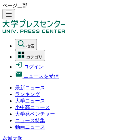
ページ上部
density_medium
検索
カテゴリ
ログイン
ニュースを受信
最新ニュース
ランキング
大学ニュース
小中高ニュース
大学発ベンチャー
ニュース特集
動画ニュース
名城大学