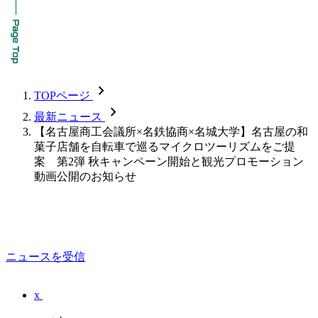
chevron_forward
TOPページ
chevron_forward
最新ニュース
【名古屋商工会議所×名鉄協商×名城大学】名古屋の和
菓子店舗を自転車で巡るマイクロツーリズムをご提
案 第2弾 秋キャンペーン開始と観光プロモーション
動画公開のお知らせ
ニュースを受信
x