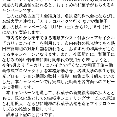
周辺の対象店舗を訪れると、おすすめの和菓子がもらえるキ
ャンペーンです。
このたび名古屋商工会議所は、名鉄協商株式会社ならびに
名城大学と連携し「カリテコバイクで行く なごや和菓子
旅」の秋キャンペーンを11月5日（土）から12月18日（日）
にかけて実施します。
市内各所から乗車できる電動アシスト付きシェアサイクル
「カリテコバイク」を利用して、市内有数の観光地である熱
田神宮周辺の対象店舗を訪れると、おすすめの和菓子がもら
えるキャンペーンとなります。また、今回新たに、和菓子に
なじみの薄い若年層に向け同年代の視点からPRしようと、
今年9月より「～カリテコバイクで行くなごや和菓子旅～動
画作成プロジェクト」を本格始動させ、名城大学の学生が観
光プロモーション動画の取材・撮影・編集に取り組んでいま
した。本キャンペーンでは完成した動画を各方面へのアピー
ルに活用します。
本キャンペーンを通して、和菓子の新規顧客層の拡大とと
もに、観光の足としての自転車シェアリングサービスの認知
と利用拡大、ならびに地域の和菓子店舗を巡るマイクロツー
リズムの推進を目指します。
詳細は下記のとおりです。