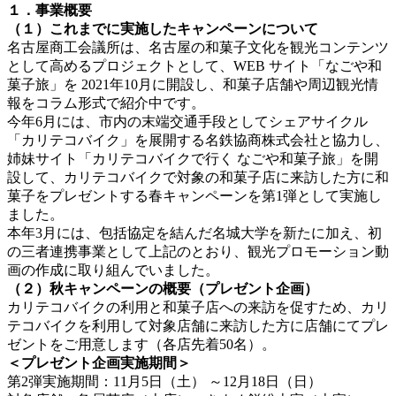
１．事業概要
（１）これまでに実施したキャンペーンについて
名古屋商工会議所は、名古屋の和菓子文化を観光コンテンツ
として高めるプロジェクトとして、WEB サイト「なごや和
菓子旅」を 2021年10月に開設し、和菓子店舗や周辺観光情
報をコラム形式で紹介中です。
今年6月には、市内の末端交通手段としてシェアサイクル
「カリテコバイク」を展開する名鉄協商株式会社と協力し、
姉妹サイト「カリテコバイクで行く なごや和菓子旅」を開
設して、カリテコバイクで対象の和菓子店に来訪した方に和
菓子をプレゼントする春キャンペーンを第1弾として実施し
ました。
本年3月には、包括協定を結んだ名城大学を新たに加え、初
の三者連携事業として上記のとおり、観光プロモーション動
画の作成に取り組んでいました。
（２）秋キャンペーンの概要（プレゼント企画）
カリテコバイクの利用と和菓子店への来訪を促すため、カリ
テコバイクを利用して対象店舗に来訪した方に店舗にてプレ
ゼントをご用意します（各店先着50名）。
＜プレゼント企画実施期間＞
第2弾実施期間：11月5日（土） ～12月18日（日）