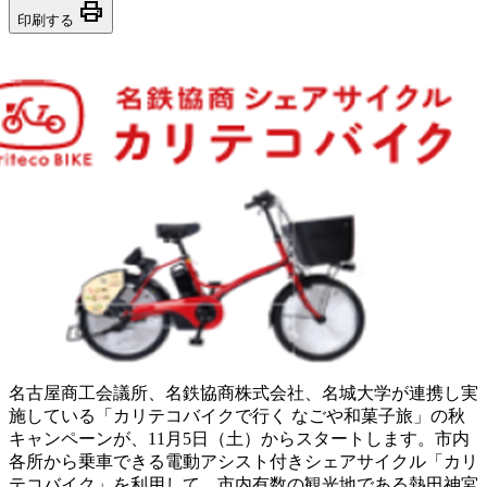
print
印刷する
名古屋商工会議所、名鉄協商株式会社、名城大学が連携し実
施している「カリテコバイクで行く なごや和菓子旅」の秋
キャンペーンが、11月5日（土）からスタートします。市内
各所から乗車できる電動アシスト付きシェアサイクル「カリ
テコバイク」を利用して、市内有数の観光地である熱田神宮