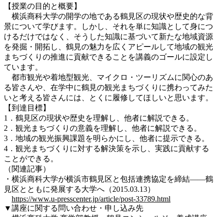
【授業の目的と概要】
横浜商科大学の開学の地である鶴見区の現状や歴史的な背
景について学びます。しかし、それを単に知識として身につ
けるだけではなく、そうした知識に基づいて新たな地域資源
を発掘・開拓し、鶴見の魅力を広くアピールして地域の観光
まちづくりの推進に貢献できることを講義のゴールに設定し
ています。
都市観光や着地型観光、マイクロ・ツーリズムに関心のあ
る皆さんや、在学中に鶴見の観光まちづくりに携わってみた
いと考える皆さんには、とくに履修してほしいと思います。
【到達目標】
1．鶴見区の現状や歴史を理解し、他者に解説できる。
2．観光まちづくりの意義を理解し、他者に解説できる。
3．地域の観光振興課題を明らかにし、他者に提示できる。
4．観光まちづくりに対する解決策を示し、実践に貢献する
ことができる。
（関連記事）
・横浜商科大学が横浜市鶴見区と包括連携協定を締結――鶴
見区とともに発展する大学へ（2015.03.13）
https://www.u-presscenter.jp/article/post-33789.html
▼講座に関する問い合わせ・申し込み先