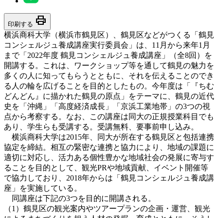
print
印刷する
横浜商科大学（横浜市鶴見区）、鶴見区などがつくる「鶴見
コンシェルジュ養成講座実行委員会」は、11月から来年1月
まで「2022年度 鶴見コンシェルジュ養成講座」（全8回）を
開講する。これは、ワークショップ等を通して鶴見の魅力を
多くの人に知ってもらうとともに、それを伝えることのでき
る人の輪を広げることを目的としたもの。今年度は「『ちむ
どんどん』に描かれた鶴見の原点」をテーマに、鶴見の近代
史を「沖縄」「高度経済成長」「京浜工業地帯」の3つの視
点から考察する。なお、この講座は同大の正規授業科目でも
あり、学生らも受講する。受講無料、要事前申し込み。
横浜商科大学は2015年、同大が所在する鶴見区と包括連携
協定を締結。相互の緊密な連携と協力により、地域の課題に
適切に対応し、活力ある個性豊かな地域社会の発展に寄与す
ることを目的として、観光PRや地域貢献、イベント開催等
で協力しており、2018年からは「鶴見コンシェルジュ養成講
座」を実施している。
同講座は下記の3つを目的に開講される。
（1）鶴見区の観光案内やツアープランの企画・運営、観光