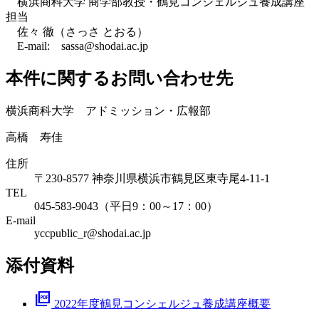
横浜商科大学 商学部教授・鶴見コンシェルジュ養成講座
担当
佐々 徹（さっさ とおる）
E-mail: sassa@shodai.ac.jp
本件に関するお問い合わせ先
横浜商科大学 アドミッション・広報部
高橋 寿佳
住所
〒230-8577 神奈川県横浜市鶴見区東寺尾4-11-1
TEL
045-583-9043（平日9：00～17：00）
E-mail
yccpublic_r@shodai.ac.jp
添付資料
picture_as_pdf
2022年度鶴見コンシェルジュ養成講座概要