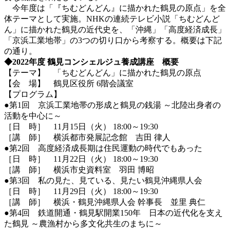
今年度は「『ちむどんどん』に描かれた鶴見の原点」を全
体テーマとして実施。NHKの連続テレビ小説「ちむどんど
ん」に描かれた鶴見の近代史を、「沖縄」「高度経済成長」
「京浜工業地帯」の3つの切り口から考察する。概要は下記
の通り。
◆2022年度 鶴見コンシェルジュ養成講座 概要
【テーマ】 「ちむどんどん」に描かれた鶴見の原点
【会 場】 鶴見区役所 6階会議室
【プログラム】
●第1回 京浜工業地帯の形成と鶴見の銭湯 ～北陸出身者の
活動を中心に～
［日 時］ 11月15日（火） 18:00～19:30
［講 師］ 横浜都市発展記念館 吉田 律人
●第2回 高度経済成長期は住民運動の時代でもあった
［日 時］ 11月22日（火） 18:00～19:30
［講 師］ 横浜市史資料室 羽田 博昭
●第3回 私の見た、見ている、見たい鶴見沖縄県人会
［日 時］ 11月29日（火） 18:00～19:30
［講 師］ 横浜・鶴見沖縄県人会 幹事長 並里 典仁
●第4回 鉄道開通・鶴見駅開業150年 日本の近代化を支え
た鶴見 ～農漁村から多文化共生のまちに～