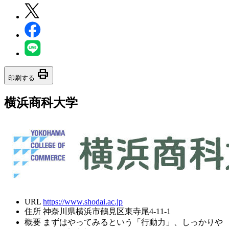
print
印刷する
横浜商科大学
URL
https://www.shodai.ac.jp
住所
神奈川県横浜市鶴見区東寺尾4-11-1
概要
まずはやってみるという「行動力」、しっかりや