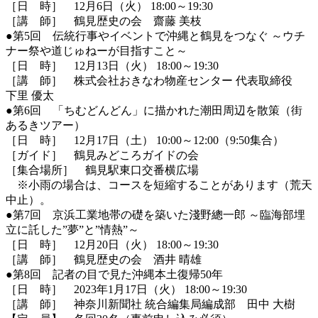
［日 時］ 12月6日（火） 18:00～19:30
［講 師］ 鶴見歴史の会 齋藤 美枝
●第5回 伝統行事やイベントで沖縄と鶴見をつなぐ ～ウチ
ナー祭や道じゅねーが目指すこと～
［日 時］ 12月13日（火） 18:00～19:30
［講 師］ 株式会社おきなわ物産センター 代表取締役
下里 優太
●第6回 「ちむどんどん」に描かれた潮田周辺を散策（街
あるきツアー）
［日 時］ 12月17日（土） 10:00～12:00（9:50集合）
［ガイド］ 鶴見みどころガイドの会
［集合場所］ 鶴見駅東口交番横広場
※小雨の場合は、コースを短縮することがあります（荒天
中止）。
●第7回 京浜工業地帯の礎を築いた淺野總一郎 ～臨海部埋
立に託した”夢”と”情熱”～
［日 時］ 12月20日（火） 18:00～19:30
［講 師］ 鶴見歴史の会 酒井 晴雄
●第8回 記者の目で見た沖縄本土復帰50年
［日 時］ 2023年1月17日（火） 18:00～19:30
［講 師］ 神奈川新聞社 統合編集局編成部 田中 大樹