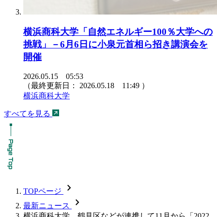
横浜商科大学「自然エネルギー100％大学への
挑戦」－6月6日に小泉元首相ら招き講演会を
開催
2026.05.15 05:53
（最終更新日：
2026.05.18 11:49
）
横浜商科大学
すべてを見る
chevron_forward
TOPページ
chevron_forward
最新ニュース
横浜商科大学、鶴見区などが連携して11月から「2022