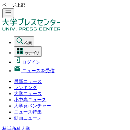
ページ上部
density_medium
検索
カテゴリ
ログイン
ニュースを受信
最新ニュース
ランキング
大学ニュース
小中高ニュース
大学発ベンチャー
ニュース特集
動画ニュース
横浜商科大学