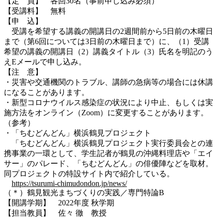
【定 員】 各回30名（事前申し込み必須）
【受講料】 無料
【申 込】
受講を希望する講義の開講日の2週間前から5日前の木曜日
まで（第6回については3日前の木曜日まで）に、（1）受講
希望の講義の開講日（2）講義タイトル（3）氏名を明記のう
えEメールで申し込み。
【注 意】
・災害や交通機関のトラブル、講師の急病等の場合には休講
になることがあります。
・新型コロナウイルス感染症の状況により中止、もしくは実
施方法をオンライン（Zoom）に変更することがあります。
（参考）
・「ちむどんどん」横浜鶴見プロジェクト
「ちむどんどん」横浜鶴見プロジェクト実行委員会との連
携事業の一環として、学生記者が鶴見の沖縄料理店や「エイ
サー」のパレード、「ちむどんどん」の俳優陣などを取材。
同プロジェクトの特設サイト内で紹介している。
https://tsurumi-chimudondon.jp/news/
（＊）鶴見観光まちづくりの実践／専門特論B
【開講学期】 2022年度 秋学期
【担当教員】 佐々 徹 教授