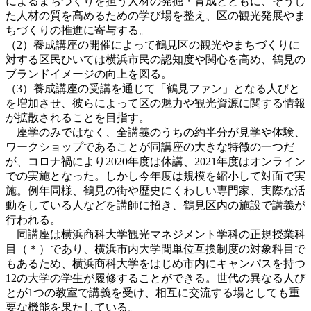
によるまちづくりを担う人材の発掘・育成とともに、そうし
た人材の質を高めるための学び場を整え、区の観光発展やま
ちづくりの推進に寄与する。
（2）養成講座の開催によって鶴見区の観光やまちづくりに
対する区民ひいては横浜市民の認知度や関心を高め、鶴見の
ブランドイメージの向上を図る。
（3）養成講座の受講を通じて「鶴見ファン」となる人びと
を増加させ、彼らによって区の魅力や観光資源に関する情報
が拡散されることを目指す。
座学のみではなく、全講義のうちの約半分が見学や体験、
ワークショップであることが同講座の大きな特徴の一つだ
が、コロナ禍により2020年度は休講、2021年度はオンライン
での実施となった。しかし今年度は規模を縮小して対面で実
施。例年同様、鶴見の街や歴史にくわしい専門家、実際な活
動をしている人などを講師に招き、鶴見区内の施設で講義が
行われる。
同講座は横浜商科大学観光マネジメント学科の正規授業科
目（＊）であり、横浜市内大学間単位互換制度の対象科目で
もあるため、横浜商科大学をはじめ市内にキャンパスを持つ
12の大学の学生が履修することができる。世代の異なる人び
とが1つの教室で講義を受け、相互に交流する場としても重
要な機能を果たしている。