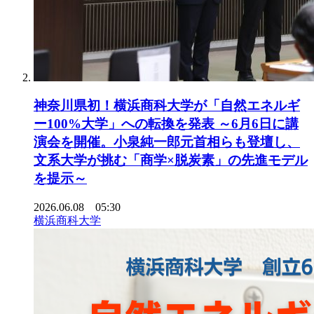
神奈川県初！横浜商科大学が「自然エネルギ
ー100%大学」への転換を発表 ～6月6日に講
演会を開催。小泉純一郎元首相らも登壇し、
文系大学が挑む「商学×脱炭素」の先進モデル
を提示～
2026.06.08 05:30
横浜商科大学