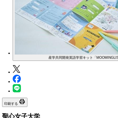
産学共同開発英語学習キット「MOOMINGLI
print
印刷する
聖心女子大学