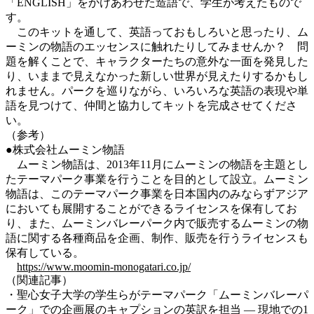
「ENGLISH」をかけあわせた造語で、学生が考えたもので
す。
このキットを通して、英語っておもしろいと思ったり、ム
ーミンの物語のエッセンスに触れたりしてみませんか？ 問
題を解くことで、キャラクターたちの意外な一面を発見した
り、いままで見えなかった新しい世界が見えたりするかもし
れません。パークを巡りながら、いろいろな英語の表現や単
語を見つけて、仲間と協力してキットを完成させてくださ
い。
（参考）
●株式会社ムーミン物語
ムーミン物語は、2013年11月にムーミンの物語を主題とし
たテーマパーク事業を行うことを目的として設立。ムーミン
物語は、このテーマパーク事業を日本国内のみならずアジア
においても展開することができるライセンスを保有してお
り、また、ムーミンバレーパーク内で販売するムーミンの物
語に関する各種商品を企画、制作、販売を行うライセンスも
保有している。
https://www.moomin-monogatari.co.jp/
（関連記事）
・聖心女子大学の学生らがテーマパーク「ムーミンバレーパ
ーク」での企画展のキャプションの英訳を担当 — 現地での1