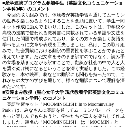
■産学連携プログラム参加学生（英語文化コミュニケーショ
ン学科3年）のコメント
今回の取り組みでは、体験者が英語学習を通してムーミン
の世界を楽しめるようにすることを念頭に置いて、学生一同
キット作成に励んでまいりました。このキットは、中学校や
高校の授業で使われる教科書に掲載されている単語や文法を
使用した問題で構成されており、多くの方々が楽しく英語を
学べるように文章や表現を工夫しました。私は、この取り組
みで、社会貢献における翻訳の重要性を学ぶことができたと
考えています。ただ文章をそのまま訳すのではなく、読み手
の立場を踏まえながら訳すことで、翻訳が社会の中で人と人
を繋ぐ架け橋になるということを深く実感しました。この経
験から、本や映画、劇などの翻訳にも関心を持ったので、こ
れからの大学の学びを通して、様々な翻訳について理解を深
めたいです。
■安達まみ教授（聖心女子大学 現代教養学部英語文化コミュ
ニケーション学科）のコメント
英語学習キット「MOOMINGLISH: In to Moominvalley
Park」は、みなさんに英語を通してムーミンバレーパークを
もっと楽しんでもらおうと、学生たちが工夫を凝らして作成
しました。題名の「MOOMINGLISH」は「MOOMIN」と