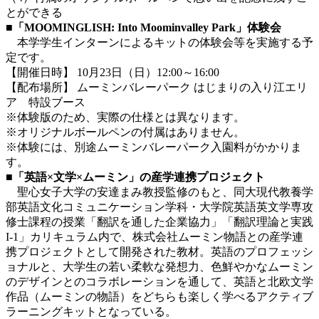
とができる
■「MOOMINGLISH: Into Moominvalley Park」体験会
本学学生インターンによるキットの体験会等を実施する予
定です。
【開催日時】 10月23日（日）12:00～16:00
【配布場所】 ムーミンバレーパーク はじまりの入り江エリ
ア 特設ブース
※体験版のため、実際の仕様とは異なります。
※オリジナルボールペンの付属はありません。
※体験には、別途ムーミンバレーパーク入園料がかかりま
す。
■「英語×文学×ムーミン」の産学連携プロジェクト
聖心女子大学の安達まみ教授監修のもと、同大現代教養学
部英語文化コミュニケーション学科・大学院英語英文学専攻
修士課程の授業「翻訳を通した企業協力」「翻訳理論と実践
I-1」カリキュラム内で、株式会社ムーミン物語との産学連
携プロジェクトとして開発された教材。英語のプロフェッシ
ョナルと、大学生の若い柔軟な発想力、色鮮やかなムーミン
のデザインとのコラボレーションを通して、英語と北欧文学
作品（ムーミンの物語）をどちらも楽しく学べるアクティブ
ラーニングキットとなっている。