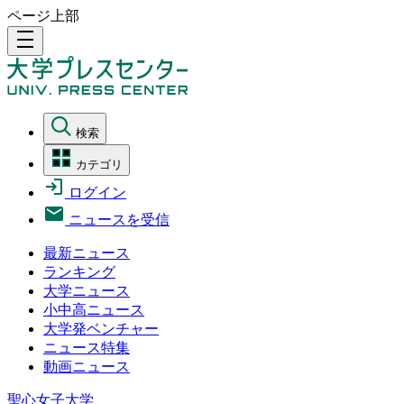
ページ上部
density_medium
検索
カテゴリ
ログイン
ニュースを受信
最新ニュース
ランキング
大学ニュース
小中高ニュース
大学発ベンチャー
ニュース特集
動画ニュース
聖心女子大学