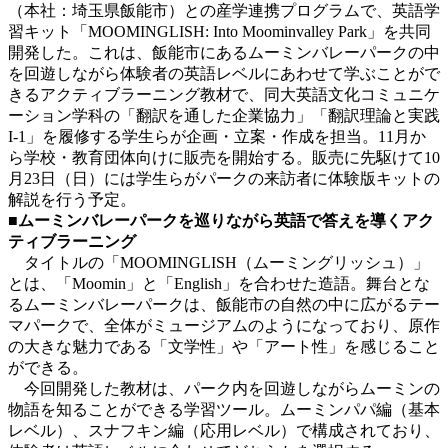
（本社：埼玉県飯能市）との産学連携プログラムで、英語学
習キット「MOOMINGLISH: Into Moominvalley Park」を共同
開発した。これは、飯能市にあるムーミンバレーパークの中
を回遊しながら体験者の英語レベルにあわせて学ぶことがで
きるアクティブラーニング教材で、同大英語文化コミュニケ
ーション学科の「翻訳を通した企業協力」「翻訳理論と実践
I-1」を履修する学生らが企画・立案・作成を担当。11月か
ら学校・教育団体向けに販売を開始する。販売に先駆けて10
月23日（日）には学生らがパークの来訪者に体験版キットの
解説を行う予定。
■ムーミンバレーパークを巡りながら英語で答えを導くアク
ティブラーニング
タイトルの「MOOMINGLISH（ムーミングリッシュ）」
とは、「Moomin」と「English」を合わせた造語。舞台とな
るムーミンバレーパークは、飯能市の自然の中に広がるテー
マパークで、全体がミュージアムのようになっており、原作
の大きな魅力である「文学性」や「アート性」を感じること
ができる。
今回開発した教材は、パーク内を回遊しながらムーミンの
物語を知ることができる学習ツール。ムーミンパパ編（基本
レベル）、スナフキン編（応用レベル）で構成されており、