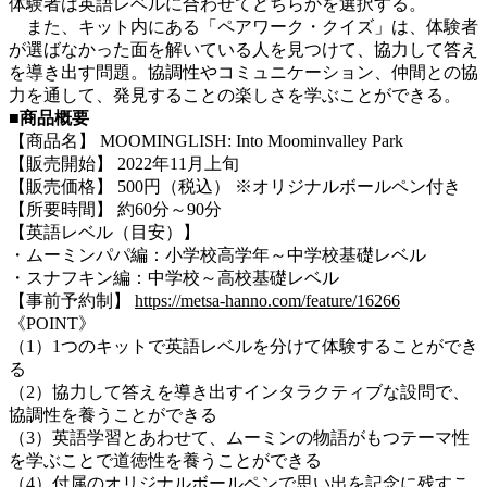
体験者は英語レベルに合わせてどちらかを選択する。
また、キット内にある「ペアワーク・クイズ」は、体験者
が選ばなかった面を解いている人を見つけて、協力して答え
を導き出す問題。協調性やコミュニケーション、仲間との協
力を通して、発見することの楽しさを学ぶことができる。
■商品概要
【商品名】 MOOMINGLISH: Into Moominvalley Park
【販売開始】 2022年11月上旬
【販売価格】 500円（税込） ※オリジナルボールペン付き
【所要時間】 約60分～90分
【英語レベル（目安）】
・ムーミンパパ編：小学校高学年～中学校基礎レベル
・スナフキン編：中学校～高校基礎レベル
【事前予約制】
https://metsa-hanno.com/feature/16266
《POINT》
（1）1つのキットで英語レベルを分けて体験することができ
る
（2）協力して答えを導き出すインタラクティブな設問で、
協調性を養うことができる
（3）英語学習とあわせて、ムーミンの物語がもつテーマ性
を学ぶことで道徳性を養うことができる
（4）付属のオリジナルボールペンで思い出を記念に残すこ