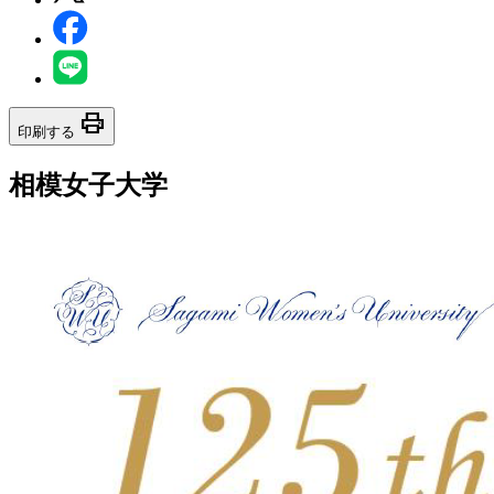
print
印刷する
相模女子大学