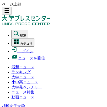
ページ上部
density_medium
検索
カテゴリ
ログイン
ニュースを受信
最新ニュース
ランキング
大学ニュース
小中高ニュース
大学発ベンチャー
ニュース特集
動画ニュース
相模女子大学