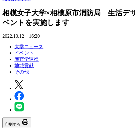
相模女子大学×相模原市消防局 生活デ
ベントを実施します
2022.10.12 16:20
大学ニュース
イベント
産官学連携
地域貢献
その他
print
印刷する