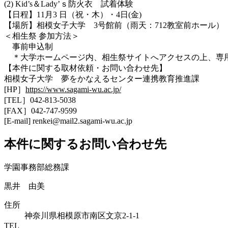
(2) Kid’s＆Lady’ｓ防火衣 試着体験
【日程】11月3 日（祝・木）・4日(金)
【場所】相模女子大学 3号館前（雨天：712教室前ホール）
＜相生祭 参加方法＞
事前申込制
＊大学ホームページ内、相生祭サイトへアクセスの上、専
【本件に関する取材依頼・お問い合わせ先】
相模女子大学 夢をかなえるセンター連携教育推進課
[HP］
https://www.sagami-wu.ac.jp/
[TEL］042-813-5038
[FAX］042-747-9599
[E-mail] renkei@mail2.sagami-wu.ac.jp
本件に関するお問い合わせ先
学園事務部総務課
黒井 由美
住所
神奈川県相模原市南区文京2-1-1
TEL