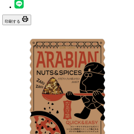
print
印刷する