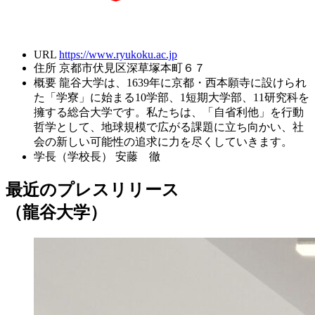
URL
https://www.ryukoku.ac.jp
住所
京都市伏見区深草塚本町６７
概要
龍谷大学は、1639年に京都・西本願寺に設けられ
た「学寮」に始まる10学部、1短期大学部、11研究科を
擁する総合大学です。私たちは、「自省利他」を行動
哲学として、地球規模で広がる課題に立ち向かい、社
会の新しい可能性の追求に力を尽くしていきます。
学長（学校長）
安藤 徹
最近のプレスリリース
（龍谷大学）