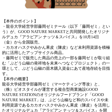
【本件のポイント】
・龍谷大学経営学部藤岡ゼミナール（以下「藤岡ゼミ」とい
う）が、GOOD NATURE MARKETと共同開発したオリジナ
ルデュカ『アラビアン ナッツ＆スパイス』を10月14日
（金）から全国販売。
・カカオハスクやみかん果皮（陳皮）など未利用資源を積極
的に活用したアップサイクル商品。
・藤岡ゼミで販売した商品の売上の一部を藤岡ゼミが取り組
む「ぶどう山椒の発祥地を未来へつなぐプロジェクト」の一
環として、ぶどう山椒の苗木購入資金にあて産地存続を目指
す。
【本件の概要】
龍谷大学経営学部藤岡ゼミ（マーケティング専攻）と、
（株）ビオスタイルが運営する複合型商業施設GOOD
NATURE STATIONのオリジナルフードブランド「GOOD
NATURE MARKET」は、ぶどう山椒など和のスパイスや未
利用資源であるカカオハスクやみかん果皮（陳皮）を活用し
たオリジナルデュカ『アラビアン ナッツ＆スパイス』を開