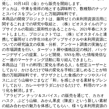
発し、10月14日（金）から販売を開始します。
デュカは、中東を発祥の地とする調味料で、数種類のナッツ
とスパイスをブレンドした万能調味料です。
本商品の開発プロジェクトは、藤岡ゼミの未利用資源活用に
関するこれまでの研究や取組と、（株）ビオスタイルのアッ
プサイクルの取組に親和性があることから、2021年春にスタ
ートしました。プロジェクトでは、（株）ビオスタイルと連
携して藤岡ゼミの学生10名がアップサイクルや未利用資源に
ついての研究論文の収集・分析、アンケート調査の実施など
の市場調査を行い、ターゲット層や価格設定の検討、パッケ
ージデザインの提案、レシピ開発、SNSを用いた情報発信な
ど一連のマーケティング活動に取り組んできました。
本商品は「日々の料理に変化を求める人」を想定ユーザーと
しており、かけるだけで味の変化を手軽に楽しめることが特
徴の万能調味料です。ザクザクとした食感のナッツやスパイ
スにぶどう山椒やごまなど「和」を感じさせる素材をブレン
ドしており、カレーやサラダにかけるだけで、料理のマンネ
リ化を解消します。
『アラビアン ナッツ＆スパイス』の販売を通じて、カカオ
ハスク、ぶどう山椒、みかん果皮（陳皮）という新しい素材
の組み合わせの魅力を体感してもらい、様々な未利用資源の