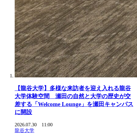
【龍谷大学】多様な来訪者を迎え入れる龍谷
大学体験空間 瀬田の自然と大学の歴史が交
差する「Welcome Lounge」を瀬田キャンパス
に開設
2026.07.30 11:00
龍谷大学