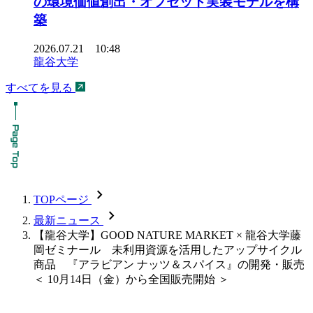
の環境価値創出・オフセット実装モデルを構
築
2026.07.21 10:48
龍谷大学
すべてを見る
chevron_forward
TOPページ
chevron_forward
最新ニュース
【龍谷大学】GOOD NATURE MARKET × 龍谷大学藤
岡ゼミナール 未利用資源を活用したアップサイクル
商品 『アラビアン ナッツ＆スパイス』の開発・販売
＜ 10月14日（金）から全国販売開始 ＞