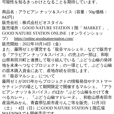
可能性を知るきっかけとなることを期待しています。
商品名：アラビアン ナッツ＆スパイス（容量：50g/価格：
842円）
販売会社：株式会社ビオスタイル
販売場所：GOOD NATURE STATION 1 階「 MARKET 」 、
GOOD NATURE STATION ONLINE（オンラインショッ
プ）
https://online.goodnaturestation.com/
販売開始：2022年10月14日（金）
また、藤岡ゼミが運営する「龍谷マルシェ※」などで販売す
る『アラビアン ナッツ＆スパイス』の売上の一部は、和歌
山県有田川町と連携して取り組んでいる「ぶどう山椒の発祥
地を未来へつなぐプロジェクト」の一環として、ぶどう山椒
の苗木購入資金にあて、産地存続を目指します。
※「龍谷マルシェ」について
藤岡ゼミが2015年からプロジェクトの情報発信やテストマー
ケティングの場として期間限定で開催するマルシェ。『アラ
ビアン ナッツ＆スパイス』のほか『ぶどう山椒をかけて食
べるカレー』、『ぶどう山椒マドレーヌ』、和歌山県有田市
産温州みかん、青森県弘前市産りんご等を販売。12月3日
（土）・4日（日）にGOOD NATURE STATION１階広場
MAENIWAでも開催予定です。