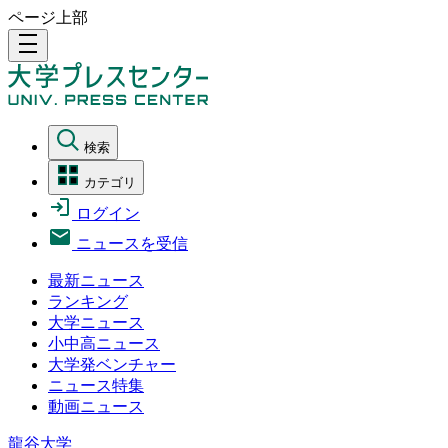
ページ上部
density_medium
検索
カテゴリ
ログイン
ニュースを受信
最新ニュース
ランキング
大学ニュース
小中高ニュース
大学発ベンチャー
ニュース特集
動画ニュース
龍谷大学