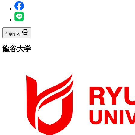
print
印刷する
龍谷大学