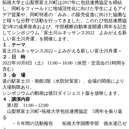
拓殖大学と山梨県富士川町は2017年に包括連携協定を締結
し、同町をフィールドに地域活性化に向けた学生によるアイ
デア提案や、同町特産の「みみ」の販売促進に向けた協働な
ど様々な分野で活動を行ってきました。このたび包括連携協
定5年の成果発表および、中部横断自動車道開通1周年を記念
してシンポジウム「富士川ルネッサンス2022 よみがえる新
しい富士川舟運」を開催します。
１．テーマ
富士川ルネッサンス2022～よみがえる新しい富士川舟運～
２．日 時
2022年10月8日（土） 11:00～16:00（休憩・交流会の1時間を
含む）
３．会 場
道の駅富士川・南館2階（水防対策室）、会場の関係により
入場制限あり。
シンポジウムの動画は後日ダイジェスト版を放映します。
４．講演内容
第1部 11:00～12:00
山梨県富士川町×拓殖大学包括連携協定 5周年を振り返
る
・５年間の活動報告 拓殖大学国際学部 徳永達己ゼ