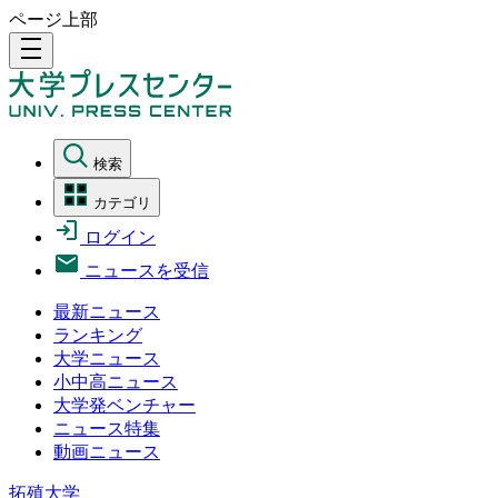
ページ上部
density_medium
検索
カテゴリ
ログイン
ニュースを受信
最新ニュース
ランキング
大学ニュース
小中高ニュース
大学発ベンチャー
ニュース特集
動画ニュース
拓殖大学