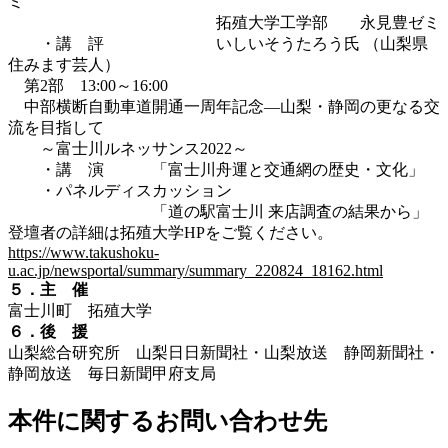
ミ
拓殖大学工学部 永見豊ゼミ
・講 評 いしいそうたろう氏 （山梨県
住みます芸人）
第2部 13:00～16:00
中部横断自動車道開通一周年記念―山梨・静岡の更なる交
流を目指して
～富士川ルネッサンス2022～
・講 演 「富士川舟運と交通網の歴史・文化」
・パネルディスカッション
「道の駅富士川 来店調査の結果から」
登壇者の詳細は拓殖大学HPをご覧ください。
https://www.takushoku-
u.ac.jp/newsportal/summary/summary_220824_18162.html
５．主 催
富士川町 拓殖大学
６．後 援
山梨総合研究所 山梨日日新聞社・山梨放送 静岡新聞社・
静岡放送 毎日新聞甲府支局
本件に関するお問い合わせ先