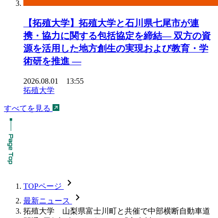
【拓殖大学】拓殖大学と石川県七尾市が連
携・協力に関する包括協定を締結― 双方の資
源を活用した地方創生の実現および教育・学
術研を推進 ―
2026.08.01 13:55
拓殖大学
すべてを見る
chevron_forward
TOPページ
chevron_forward
最新ニュース
拓殖大学 山梨県富士川町と共催で中部横断自動車道