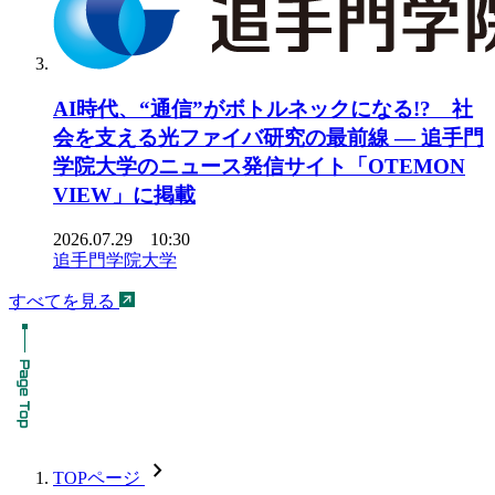
AI時代、“通信”がボトルネックになる!? 社
会を支える光ファイバ研究の最前線 ― 追手門
学院大学のニュース発信サイト「OTEMON
VIEW」に掲載
2026.07.29 10:30
追手門学院大学
すべてを見る
chevron_forward
TOPページ