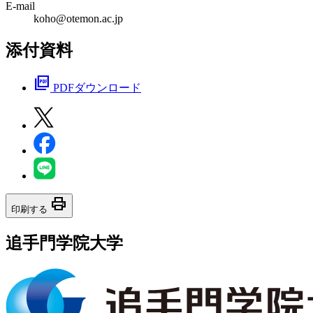
E-mail
koho@otemon.ac.jp
添付資料
picture_as_pdf
PDFダウンロード
print
印刷する
追手門学院大学