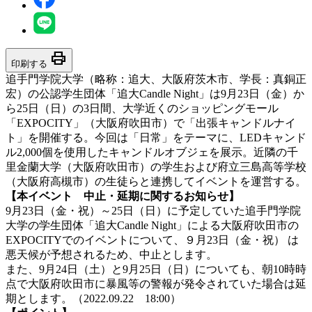
print
印刷する
追手門学院大学（略称：追大、大阪府茨木市、学長：真銅正
宏）の公認学生団体「追大Candle Night」は9月23日（金）か
ら25日（日）の3日間、大学近くのショッピングモール
「EXPOCITY」（大阪府吹田市）で「出張キャンドルナイ
ト」を開催する。今回は「日常」をテーマに、LEDキャンド
ル2,000個を使用したキャンドルオブジェを展示。近隣の千
里金蘭大学（大阪府吹田市）の学生および府立三島高等学校
（大阪府高槻市）の生徒らと連携してイベントを運営する。
【本イベント 中止・延期に関するお知らせ】
9月23日（金・祝）～25日（日）に予定していた追手門学院
大学の学生団体「追大Candle Night」による大阪府吹田市の
EXPOCITYでのイベントについて、９月23日（金・祝） は
悪天候が予想されるため、中止とします。
また、9月24日（土）と9月25日（日）についても、朝10時時
点で大阪府吹田市に暴風等の警報が発令されていた場合は延
期とします。（2022.09.22 18:00）