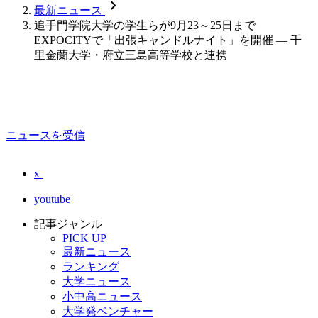
chevron_forward
最新ニュース
追手門学院大学の学生らが9月23～25日まで
EXPOCITYで「出張キャンドルナイト」を開催 — 千
里金蘭大学・府立三島高等学校と連携
ニュースを受信
x
youtube
記事ジャンル
PICK UP
最新ニュース
ランキング
大学ニュース
小中高ニュース
大学発ベンチャー