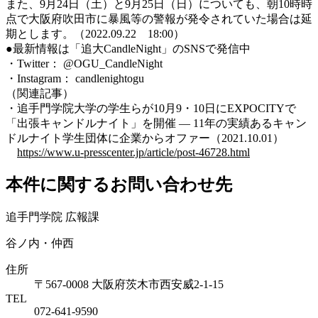
また、9月24日（土）と9月25日（日）についても、朝10時時
点で大阪府吹田市に暴風等の警報が発令されていた場合は延
期とします。（2022.09.22 18:00）
●最新情報は「追大CandleNight」のSNSで発信中
・Twitter： @OGU_CandleNight
・Instagram： candlenightogu
（関連記事）
・追手門学院大学の学生らが10月9・10日にEXPOCITYで
「出張キャンドルナイト」を開催 — 11年の実績あるキャン
ドルナイト学生団体に企業からオファー（2021.10.01）
https://www.u-presscenter.jp/article/post-46728.html
本件に関するお問い合わせ先
追手門学院 広報課
谷ノ内・仲西
住所
〒567-0008 大阪府茨木市西安威2-1-15
TEL
072-641-9590