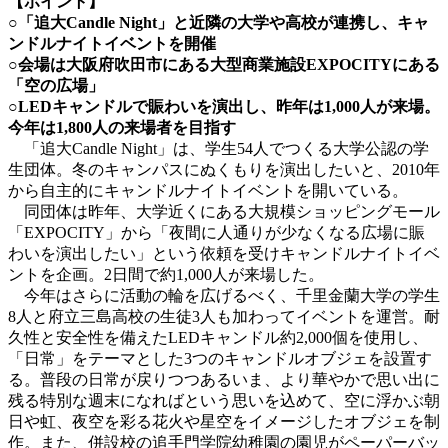
【ポイント】
○「追大Candle Night」と近隣の大学や高校が連携し、キャ
ンドルナイトイベントを開催
○会場は大阪府吹田市にある大型商業施設EXPOCITYにある
「空の広場」
○LEDキャンドルで賑わいを演出し、昨年は1,000人が来場。
今年は1,800人の来場者を目指す
「追大Candle Night」は、学生54人でつくる大学公認の学
生団体。冬のキャンパスにぬくもりを演出したいと、2010年
から自主的にキャンドルナイトイベントを開いている。
同団体は昨年、大学近くにある大規模ショッピングモール
「EXPOCITY」から「夜間に人通りが少なくなる広場に賑
わいを演出したい」という依頼を受けキャンドルナイトイベ
ントを企画。2日間で約1,000人が来場した。
今年はさらに活動の輪を広げるべく、千里金蘭大学の学生
8人と府立三島高校の生徒3人も加わってイベントを運営。耐
久性と安全性を備えたLEDキャンドル約2,000個を使用し、
「日常」をテーマとした3つのキャンドルオブジェを設置す
る。普段の日常が戻りつつあるいま、より華やかで思い出に
残る特別な週末になればという思いを込めて、空に浮かぶ朝
日や虹、夜空を彩る花火や星空をイメージしたオブジェを制
作。また、併設校の追手門学院幼稚園の園児がペーパーバッ