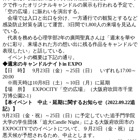
クで作ったオリジナルキャンドルの展示も行われる予定で、
「空の広場」に賑わいを演出する。
会場では入口と出口を分け、一方通行での観覧とするなど
感染防止対策を講じて運営。3日間で1,800人の来場を見込ん
でいる。
代表を務める心理学部2年の廣岡聖真さんは「週末を華や
かに彩り、来場された方の想い出に残る作品をキャンドルで
表現したい」と話している。
イベントの概要は下記の通り。
◆週末のキャンドルナイトin EXPO
【日 時】 9月23日（金）～25日（日） いずれも17:00～
20:00
※雨天時は10月8日（土）～10日（月）に延期
【場 所】 EXPOCITY「空の広場」（大阪府吹田市千里
万博公園2-1）
【本イベント 中止・延期に関するお知らせ（2022.09.22追
記）】
9月23日（金・祝）～25日（日）に予定していた追手門学院
大学の学生団体「追大Candle Night」による大阪府吹田市の
EXPOCITYでのイベントについて、９月23日（金・祝） は
悪天候が予想されるため、中止とします。