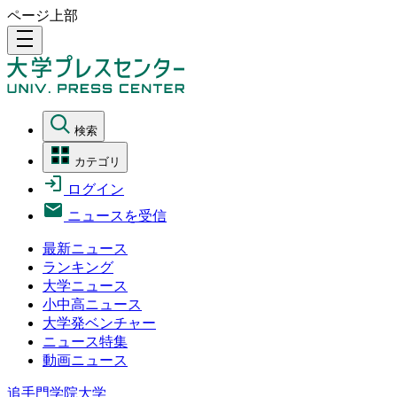
ページ上部
density_medium
検索
カテゴリ
ログイン
ニュースを受信
最新ニュース
ランキング
大学ニュース
小中高ニュース
大学発ベンチャー
ニュース特集
動画ニュース
追手門学院大学