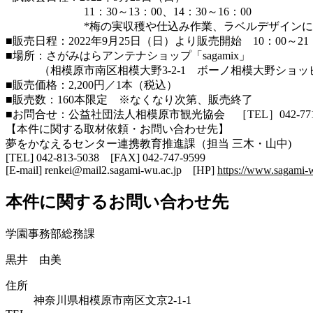
11：30～13：00、14：30～16：00
*梅の実収穫や仕込み作業、ラベルデザインに携わ
■販売日程：2022年9月25日（日）より販売開始 10：00～21
■場所：さがみはらアンテナショップ「sagamix」
（相模原市南区相模大野3-2-1 ボーノ相模大野ショッ
■販売価格：2,200円／1本（税込）
■販売数：160本限定 ※なくなり次第、販売終了
■お問合せ：公益社団法人相模原市観光協会 ［TEL］042-771-
【本件に関する取材依頼・お問い合わせ先】
夢をかなえるセンター連携教育推進課（担当 三木・山中)
[TEL] 042-813-5038 [FAX] 042-747-9599
[E-mail] renkei@mail2.sagami-wu.ac.jp [HP]
https://www.sagami-w
本件に関するお問い合わせ先
学園事務部総務課
黒井 由美
住所
神奈川県相模原市南区文京2-1-1