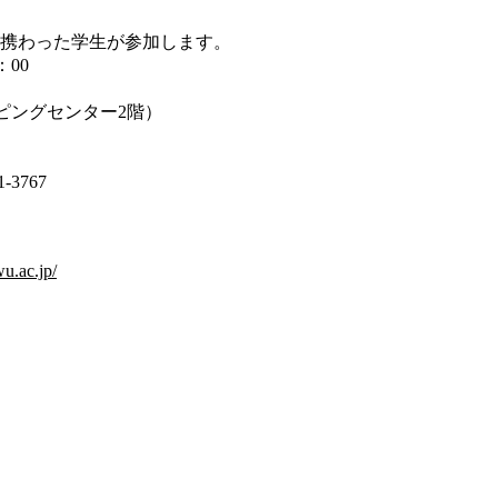
った学生が参加します。
：00
ピングセンター2階）
3767
u.ac.jp/