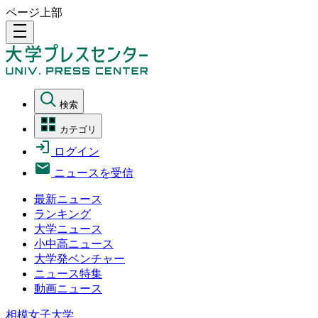
ページ上部
density_medium
検索
カテゴリ
ログイン
ニュースを受信
最新ニュース
ランキング
大学ニュース
小中高ニュース
大学発ベンチャー
ニュース特集
動画ニュース
相模女子大学