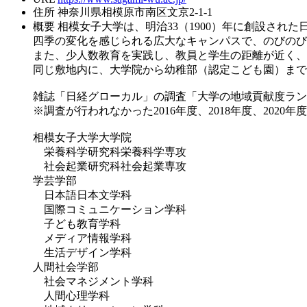
住所
神奈川県相模原市南区文京2-1-1
概要
相模女子大学は、明治33（1900）年に創設された
四季の変化を感じられる広大なキャンパスで、のびのび
また、少人数教育を実践し、教員と学生の距離が近く、
同じ敷地内に、大学院から幼稚部（認定こども園）まで
雑誌「日経グローカル」の調査「大学の地域貢献度ランキン
※調査が行われなかった2016年度、2018年度、2020年度
相模女子大学大学院
栄養科学研究科栄養科学専攻
社会起業研究科社会起業専攻
学芸学部
日本語日本文学科
国際コミュニケーション学科
子ども教育学科
メディア情報学科
生活デザイン学科
人間社会学部
社会マネジメント学科
人間心理学科