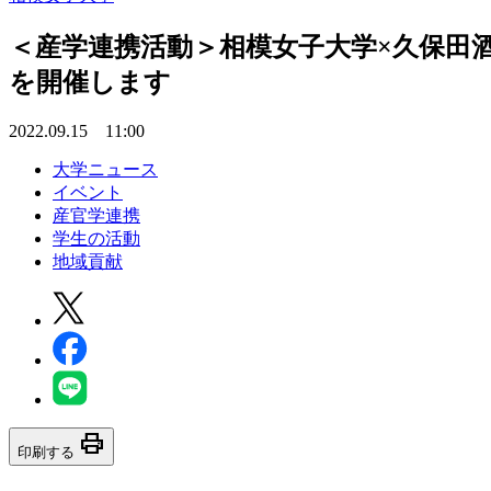
＜産学連携活動＞相模女子大学×久保田
を開催します
2022.09.15 11:00
大学ニュース
イベント
産官学連携
学生の活動
地域貢献
print
印刷する