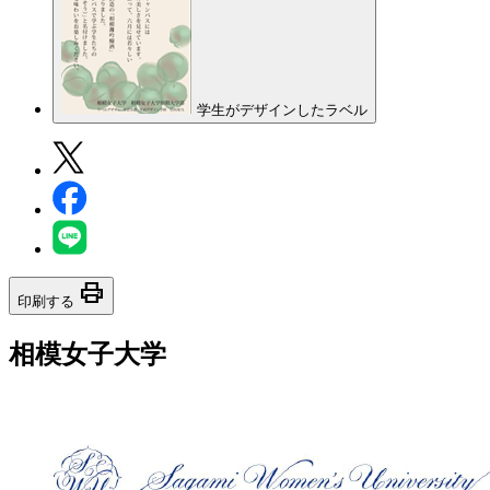
学生がデザインしたラベル
print
印刷する
相模女子大学