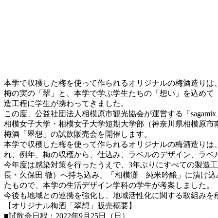
本学で収穫した梅を使って作られるオリジナルの梅酒造りは
梅の実の「翠」と、本学で学ぶ学生たちの「想い」を込めて
造工程に学生が携わってきました。
この度、公益社団法人相模原市観光協会が運営する「sagam
相模女子大学・相模女子大学短期大学部（神奈川県相模原市南区
梅酒「翠想」の試飲販売会を開催します。
本学で収穫した梅を使って作られるオリジナルの梅酒造りは
れ、例年、梅の収穫から、仕込み、ラベルのデザイン、ラベ
今年度は感染対策を行ったうえで、3年ぶりにすべての製造工
長・久保田 徹）へ持ち込み、「相模灘 純米吟醸」に漬け
たもので、本学の生活デザイン学科の学生が考案しました。
今後も地域との連携を強化し、地域活性化に関する取組みを
【オリジナル梅酒「翠想」販売概要】
■試飲会日程：2022年9月25日（日）