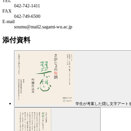
TEL
042-742-1411
FAX
042-749-6500
E-mail
soumu@mail2.sagami-wu.ac.jp
添付資料
学生が考案した隠し文字アート