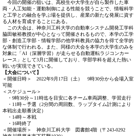
今回の開催の狙いは、高校生や大学生が自ら製作した車
両・人工知能・運動制御による性能を競うことで、情報科学
と工学との融合を学ぶ場を提供し、産業の新たな発展に資す
る人材を育成することにある。
この大会は、神奈川工科大学の自動車システム開発工学科
脇田敏裕教授が中心となって開催されるもので、本学の工学
部・創造工学部・情報学部の他学科教員の協力を得て全学的
な体制で行われる。また、同様の大会を本学の大学生のみを
対象に「AI（深層学習）が走らせる自動運転ラジコンカー
レース」として3月に開催しており、学部学科を超えた熱い
戦いが実現できている。
【大会について】
＜開催日時＞ 2022年9月17日（土） 9時30分から会場入室
可能
＜スケジュール＞
・9時30分～11時迄を目安に各チーム車両調整、学習走行
・11時～予選（2分間の周回数、ラップタイム計測により
本戦出走順番決定）
・14時～本戦
・16時終了
＜開催場所＞ 神奈川工科大学 図書館4階（〒243-0292