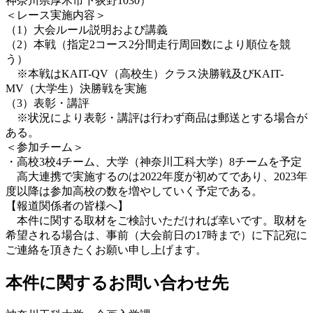
神奈川県厚木市下荻野1030）
＜レース実施内容＞
（1）大会ルール説明および講義
（2）本戦（指定2コース2分間走行周回数により順位を競
う）
※本戦はKAIT-QV（高校生）クラス決勝戦及びKAIT-
MV（大学生）決勝戦を実施
（3）表彰・講評
※状況により表彰・講評は行わず商品は郵送とする場合が
ある。
＜参加チーム＞
・高校3校4チーム、大学（神奈川工科大学）8チームを予定
高大連携で実施するのは2022年度が初めてであり、2023年
度以降は参加高校の数を増やしていく予定である。
【報道関係者の皆様へ】
本件に関する取材をご検討いただければ幸いです。取材を
希望される場合は、事前（大会前日の17時まで）に下記宛に
ご連絡を頂きたくお願い申し上げます。
本件に関するお問い合わせ先