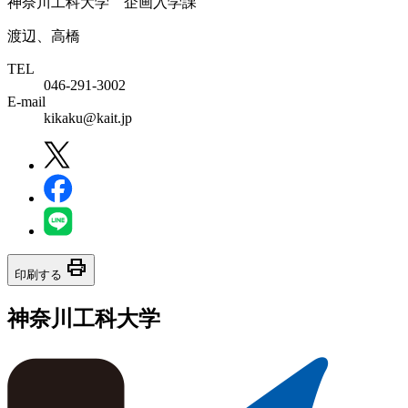
神奈川工科大学 企画入学課
渡辺、高橋
TEL
046-291-3002
E-mail
kikaku@kait.jp
print
印刷する
神奈川工科大学