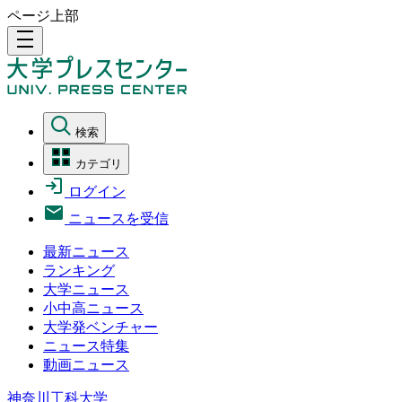
ページ上部
density_medium
検索
カテゴリ
ログイン
ニュースを受信
最新ニュース
ランキング
大学ニュース
小中高ニュース
大学発ベンチャー
ニュース特集
動画ニュース
神奈川工科大学