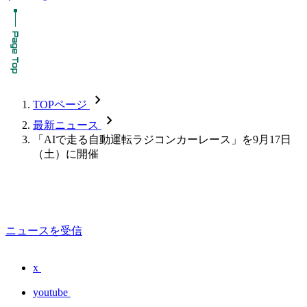
chevron_forward
TOPページ
chevron_forward
最新ニュース
「AIで走る自動運転ラジコンカーレース」を9月17日
（土）に開催
ニュースを受信
x
youtube