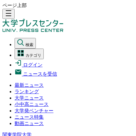
ページ上部
density_medium
検索
カテゴリ
ログイン
ニュースを受信
最新ニュース
ランキング
大学ニュース
小中高ニュース
大学発ベンチャー
ニュース特集
動画ニュース
関東学院大学