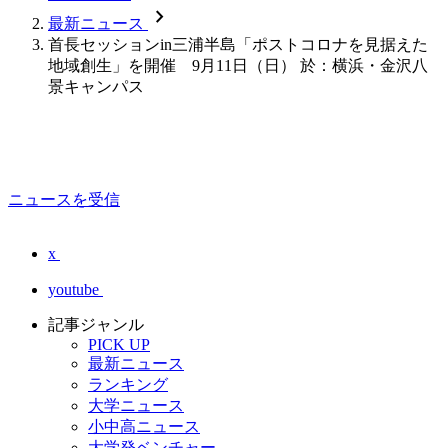
chevron_forward
最新ニュース
首長セッションin三浦半島「ポストコロナを見据えた
地域創生」を開催 9月11日（日） 於：横浜・金沢八
景キャンパス
ニュースを受信
x
youtube
記事ジャンル
PICK UP
最新ニュース
ランキング
大学ニュース
小中高ニュース
大学発ベンチャー