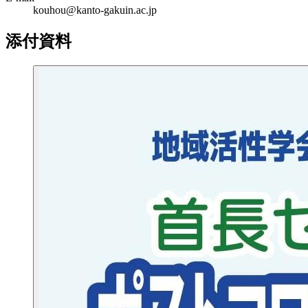
kouhou@kanto-gakuin.ac.jp
添付資料