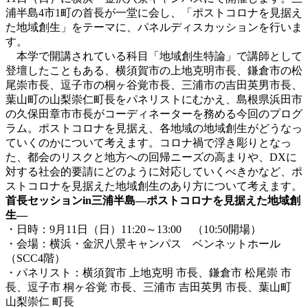
浦半島4市1町の首長が一堂に会し、「ポストコロナを見据え
た地域創生」をテーマに、パネルディスカッションを行いま
す。
本学で開講されている科目「地域創生特論」で講師として
登壇したこともある、横須賀市の上地克明市長、鎌倉市の松
尾崇市長、逗子市の桐ヶ谷覚市長、三浦市の吉田英男市長、
葉山町の山梨崇仁町長をパネリストにむかえ、島根県浜田市
の久保田章市市長がコーディネーターを務める今回のプログ
ラム。ポストコロナを見据え、各地域の地域創生がどうなっ
ていくのかについて考えます。コロナ禍で浮き彫りとなっ
た、都会のリスクと地方への回帰ニーズの高まりや、DXに
対する社会的要請にどのように対応していくべきかなど、ポ
ストコロナを見据えた地域創生のあり方について考えます。
首長セッション
in
三浦半島―ポストコロナを見据えた地域創
生―
・日時：9月11日（日）11:20～13:00 （10:50開場）
・会場：横浜・金沢八景キャンパス ベンネットホール
（SCC4階）
・パネリスト：横須賀市 上地克明 市長、鎌倉市 松尾崇 市
長、逗子市 桐ヶ谷覚 市長、三浦市 吉田英男 市長、葉山町
山梨崇仁 町長