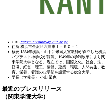
URL
https://univ.kanto-gakuin.ac.jp/
住所
横浜市金沢区六浦東１－５０－１
概要
1884年横浜・山手に米国人宣教師が創立した横浜
バプテスト神学校が源流。1949年の学制改革により関
東学院大学となる。現在では、国際文化、社会、法、
経済、経営、理工、情報、建築・環境、人間共生、教
育、栄養、看護の12学部を設置する総合大学。
学長（学校長）
小山 嚴也
最近のプレスリリース
（関東学院大学）