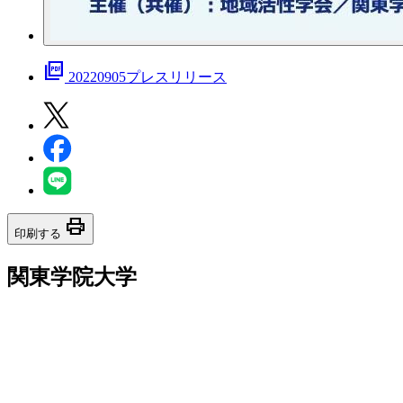
picture_as_pdf
20220905プレスリリース
print
印刷する
関東学院大学