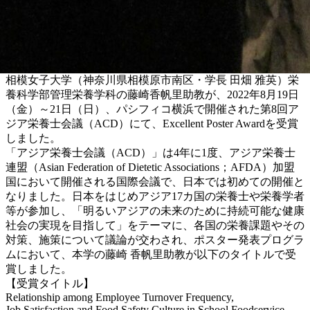
相模女子大学（神奈川県相模原市南区・学長 田畑 雅英）栄
養科学部管理栄養学科の藤崎香帆里助教が、2022年8月19日
（金）～21日（日）、パシフィコ横浜で開催された第8回ア
ジア栄養士会議（ACD）にて、Excellent Poster Awardを受賞
しました。
「アジア栄養士会議（ACD）」は4年に1度、アジア栄養士
連盟（Asian Federation of Dietetic Associations；AFDA）加盟
国において開催される国際会議で、日本では初めての開催と
なりました。日本をはじめアジア17カ国の栄養士や栄養学者
等が参加し、「明るいアジアの未来のために持続可能な健康
社会の実現を目指して」をテーマに、各国の栄養課題やその
対策、施策について議論が交わされ、ポスター発表プログラ
ムにおいて、本学の藤崎 香帆里助教が以下のタイトルで受
賞しました。
【受賞タイトル】
Relationship among Employee Turnover Frequency,
Job Satisfaction and Food Safety Culture in School Foodservice