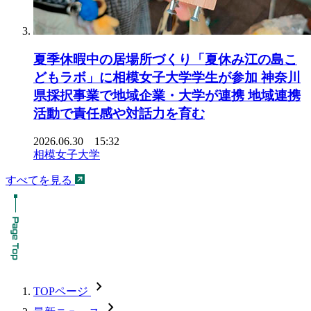
夏季休暇中の居場所づくり「夏休み江の島こ
どもラボ」に相模女子大学学生が参加 神奈川
県採択事業で地域企業・大学が連携 地域連携
活動で責任感や対話力を育む
2026.06.30 15:32
相模女子大学
すべてを見る
chevron_forward
TOPページ
chevron_forward