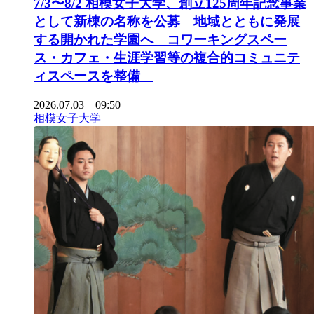
7/3〜8/2 相模女子大学、創立125周年記念事業
として新棟の名称を公募 地域とともに発展
する開かれた学園へ コワーキングスペー
ス・カフェ・生涯学習等の複合的コミュニテ
ィスペースを整備
2026.07.03 09:50
相模女子大学