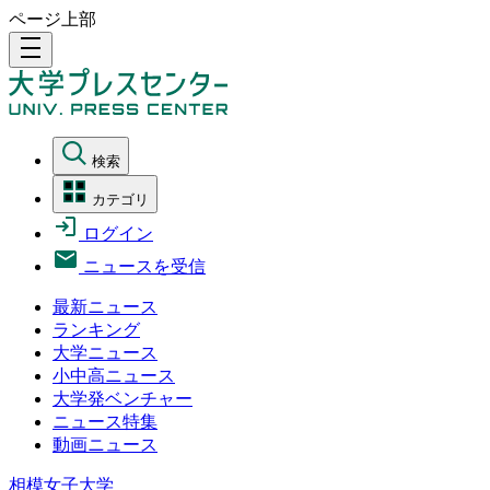
ページ上部
density_medium
検索
カテゴリ
ログイン
ニュースを受信
最新ニュース
ランキング
大学ニュース
小中高ニュース
大学発ベンチャー
ニュース特集
動画ニュース
相模女子大学