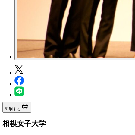
print
印刷する
相模女子大学