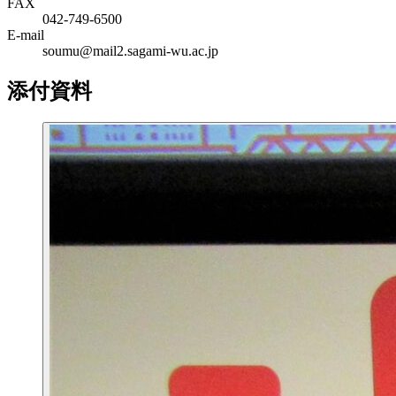
FAX
042-749-6500
E-mail
soumu@mail2.sagami-wu.ac.jp
添付資料