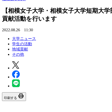
【相模女子大学・相模女子大学短期大学部
貢献活動を行います
2022.08.26 11:30
大学ニュース
学生の活動
地域貢献
その他
print
印刷する