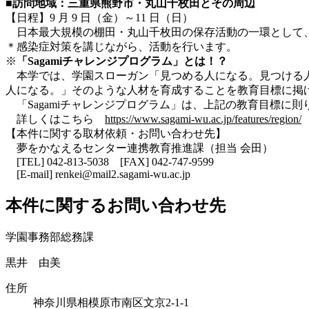
■
訪問地域：三重県熊野市・丸山千枚田とその周辺
【日程】9 月 9 日（金）～11 日（日）
日本最大規模の棚田・丸山千枚田の保存活動の一環として
＊感染症対策を講じながら、活動を行います。
※
「Sagamiチャレンジプログラム」とは！？
本学では、学園スローガン「見つめる人になる。見つける人
人になる。」そのような人材を育成することを教育目標に掲
「Sagamiチャレンジプログラム」は、上記の教育目標に
詳しくはこちら
https://www.sagami-wu.ac.jp/features/region/
【本件に関する取材依頼・お問い合わせ先】
夢をかなえるセンター連携教育推進課（担当 会田）
[TEL] 042-813-5038 [FAX] 042-747-9599
[E-mail] renkei@mail2.sagami-wu.ac.jp
本件に関するお問い合わせ先
学園事務部総務課
黒井 由美
住所
神奈川県相模原市南区文京2-1-1