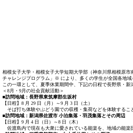
相模女子大学・相模女子大学短期大学部（神奈川県相模原市南区
チャレンジプログラム」※ により、多くの学生が全国各地
この一環として、夏季休業期間中、下記の日程で長野県・新
＜8月・9月の社会貢献活動＞
■
訪問地域：長野県東筑摩郡生坂村
【日程】8 月 29 日（月）～9 月 3 日（土）
そば打ち体験やぶどう園での収穫・集荷などを体験すること
■
訪問地域：新潟県佐渡市 小泊集落・羽茂集落と
その周辺
【日程】9 月 4 日（日）～8 日（木）
佐渡島内で現在も大衆に愛されている能楽を、地域の能楽団