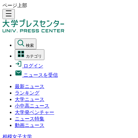
ページ上部
density_medium
検索
カテゴリ
ログイン
ニュースを受信
最新ニュース
ランキング
大学ニュース
小中高ニュース
大学発ベンチャー
ニュース特集
動画ニュース
相模女子大学