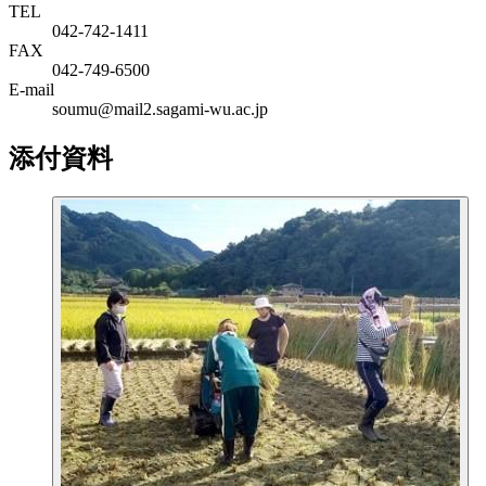
TEL
042-742-1411
FAX
042-749-6500
E-mail
soumu@mail2.sagami-wu.ac.jp
添付資料