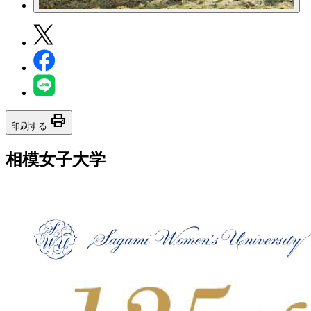
print
印刷する
相模女子大学