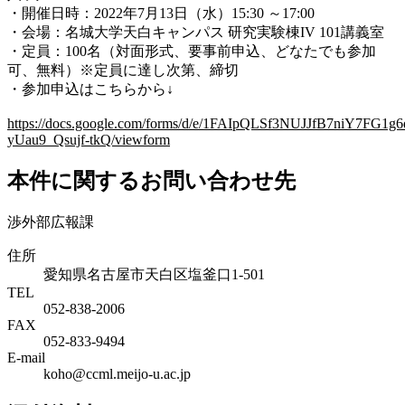
・開催日時：2022年7月13日（水）15:30 ～17:00
・会場：名城大学天白キャンパス 研究実験棟IV 101講義室
・定員：100名（対面形式、要事前申込、どなたでも参加
可、無料）※定員に達し次第、締切
・参加申込はこちらから↓
https://docs.google.com/forms/d/e/1FAIpQLSf3NUJJfB7niY7FG
yUau9_Qsujf-tkQ/viewform
本件に関するお問い合わせ先
渉外部広報課
住所
愛知県名古屋市天白区塩釜口1-501
TEL
052-838-2006
FAX
052-833-9494
E-mail
koho@ccml.meijo-u.ac.jp