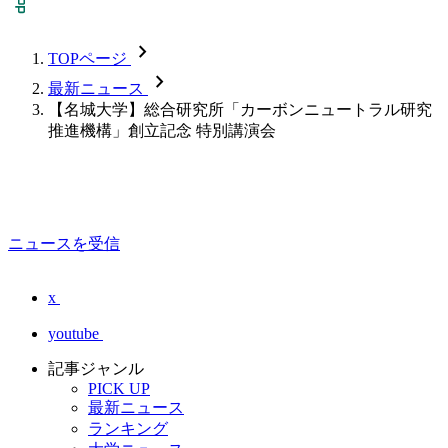
chevron_forward
TOPページ
chevron_forward
最新ニュース
【名城大学】総合研究所「カーボンニュートラル研究
推進機構」創立記念 特別講演会
ニュースを受信
x
youtube
記事ジャンル
PICK UP
最新ニュース
ランキング