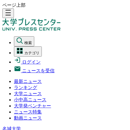
ページ上部
density_medium
検索
カテゴリ
ログイン
ニュースを受信
最新ニュース
ランキング
大学ニュース
小中高ニュース
大学発ベンチャー
ニュース特集
動画ニュース
名城大学