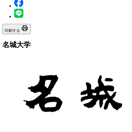
print
印刷する
名城大学