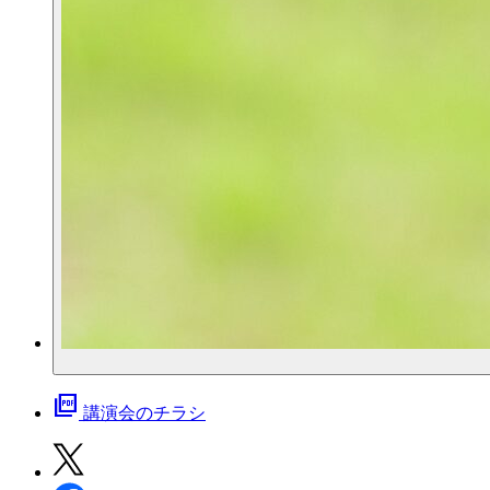
picture_as_pdf
講演会のチラシ