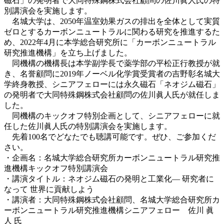
磁石」の発明者で大同特殊鋼株式会社顧問の佐川眞人氏の特
別講演会を実施します。
名城大学は、2050年温室効果ガスの排出を全体として実質
ゼロとするカーボンニュートラルに関わる研究を推進するた
め、2022年4月に本学総合研究所に「カーボンニュートラル
研究推進機構」を立ち上げました。
同機構の機構長は本学副学長で薬学部の平松正行教授が就
き、名誉顧問に2019年ノーベル化学賞受賞者の吉野彰名城大
学終身教授、シニアフェローには永久磁石「ネオジム磁石」
の発明者で大同特殊鋼株式会社顧問の佐川眞人氏が就任しま
した。
同機構のキックオフ特別企画として、シニアフェローに就
任した佐川眞人氏の特別講演会を実施します。
先着100名でどなたでも聴講可能です。ぜひ、ご参加くだ
さい。
・企画名：名城大学総合研究所カーボンニュートラル研究推
進機構キックオフ特別講演会
・講演タイトル：ネオジム磁石の発明と工業化― 研究者に
なって 世界に貢献しよう
・講演者：大同特殊鋼株式会社顧問、名城大学総合研究所カ
ーボンニュートラル研究推進機構シニアフェロー 佐川 眞
人 氏