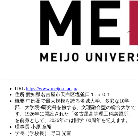
URL
https://www.meijo-u.ac.jp/
住所
愛知県名古屋市天白区塩釜口１-５０１
概要
中部圏で最大規模を誇る名城大学。多彩な10学
部、大学院9研究科を擁する、文理融合型の総合大学で
す。1926年に開設された「名古屋高等理工科講習所」
を前身として、2026年には開学100周年を迎えます。
理事長
小原 章裕
学長（学校長）
野口 光宣