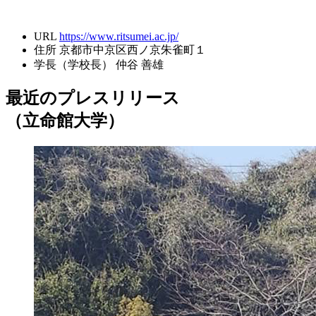
URL
https://www.ritsumei.ac.jp/
住所
京都市中京区西ノ京朱雀町１
学長（学校長）
仲谷 善雄
最近のプレスリリース
（立命館大学）