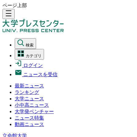
ページ上部
density_medium
検索
カテゴリ
ログイン
ニュースを受信
最新ニュース
ランキング
大学ニュース
小中高ニュース
大学発ベンチャー
ニュース特集
動画ニュース
立命館大学