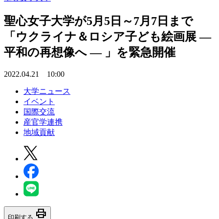
聖心女子大学が5月5日～7月7日まで
「ウクライナ＆ロシア子ども絵画展 —
平和の再想像へ — 」を緊急開催
2022.04.21 10:00
大学ニュース
イベント
国際交流
産官学連携
地域貢献
print
印刷する