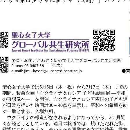
聖心女子大学では5月5日（木・祝）から7月7日（木）までの
期間、緊急企画「ウクライナ＆ロシア 子ども絵画展 ―平和
の再想像へ―」を開催。ウクライナとロシア両国の子ども達
が日常を描いた絵画計30～40点を展示し、平和への希望を紡
ぐ一助とする。入場無料。
ウクライナの報道がなされるようになってから、2ケ月近
くが経とうとしている。連日の報道では、焼けただれた街、
戦禍におびえる人々、命からがら避難する女性や幼子、学校