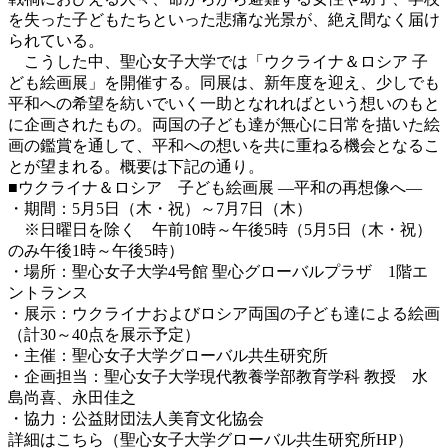
を失った子どもたちといった悲痛な光景が、絶え間なく届け
られている。
こうした中、聖心女子大学では「ウクライナ＆ロシア 子
ども絵画展」を開催する。同展は、新年度を迎え、少しでも
平和への希望を紡いでいく一助となれればという想いのもと
に企画されたもの。両国の子ども達が無心に日常を描いた絵
画の鑑賞を通して、平和への想いを共に重ねる機会となるこ
とが望まれる。概要は下記の通り。
■ウクライナ＆ロシア 子ども絵画展 ―平和の再想像へ―
・期間：5月5日（木・祝）～7月7日（木）
※日曜日を除く 午前10時～午後5時（5月5日（木・祝）
のみ午後1時～午後5時）
・場所：聖心女子大学4号館 聖心グローバルプラザ 1階エ
ントランス
・展示：ウクライナおよびロシア両国の子ども達による絵画
（計30～40点を展示予定）
・主催：聖心女子大学グローバル共生研究所
・企画担当：聖心女子大学現代教養学部教育学科 教授 水
島尚喜、永田佳之
・協力：公益財団法人美育文化協会
詳細はこちら（聖心女子大学グローバル共生研究所HP）