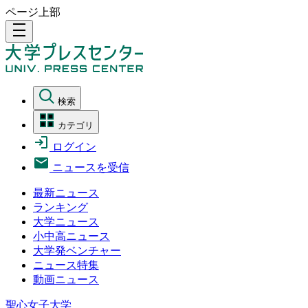
ページ上部
density_medium
検索
カテゴリ
ログイン
ニュースを受信
最新ニュース
ランキング
大学ニュース
小中高ニュース
大学発ベンチャー
ニュース特集
動画ニュース
聖心女子大学