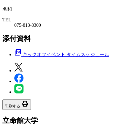
名和
TEL
075-813-8300
添付資料
picture_as_pdf
キックオフイベント タイムスケジュール
print
印刷する
立命館大学