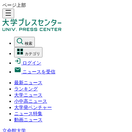
ページ上部
density_medium
検索
カテゴリ
ログイン
ニュースを受信
最新ニュース
ランキング
大学ニュース
小中高ニュース
大学発ベンチャー
ニュース特集
動画ニュース
立命館大学