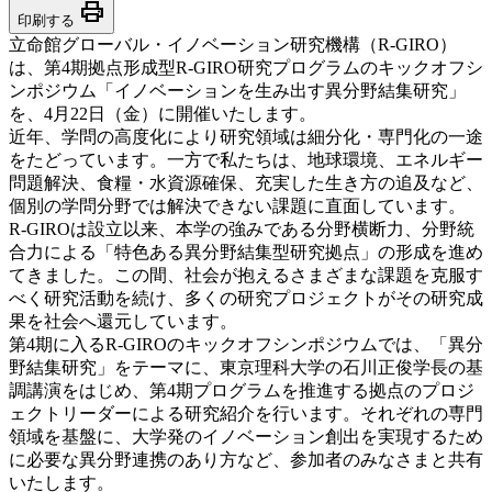
print
印刷する
立命館グローバル・イノベーション研究機構（R-GIRO）
は、第4期拠点形成型R-GIRO研究プログラムのキックオフシ
ンポジウム「イノベーションを生み出す異分野結集研究」
を、4月22日（金）に開催いたします。
近年、学問の高度化により研究領域は細分化・専門化の一途
をたどっています。一方で私たちは、地球環境、エネルギー
問題解決、食糧・水資源確保、充実した生き方の追及など、
個別の学問分野では解決できない課題に直面しています。
R-GIROは設立以来、本学の強みである分野横断力、分野統
合力による「特色ある異分野結集型研究拠点」の形成を進め
てきました。この間、社会が抱えるさまざまな課題を克服す
べく研究活動を続け、多くの研究プロジェクトがその研究成
果を社会へ還元しています。
第4期に入るR-GIROのキックオフシンポジウムでは、「異分
野結集研究」をテーマに、東京理科大学の石川正俊学長の基
調講演をはじめ、第4期プログラムを推進する拠点のプロジ
ェクトリーダーによる研究紹介を行います。それぞれの専門
領域を基盤に、大学発のイノベーション創出を実現するため
に必要な異分野連携のあり方など、参加者のみなさまと共有
いたします。