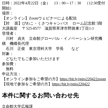
日時：2022年4月22日（金） 13：00～17：30 （12:30受付
開始）
場所：
【オンライン】Zoomウェビナーによる配信
【対 面】びわこ・くさつキャンパス ローム記念館 5階
大講義室 〒525-8577 滋賀県草津市野路東1丁目1-1
登壇者：
川村 貞夫 立命館グローバル・イノベーション研究機
構 機構長代理
石川 正俊 東京理科大学 学長 など
対象：
どなたでもご参加いただけます
参加費：
無料
申込方法：
【オンライン参加をご希望の方】
https://bit.ly/rgiro220422zoom
【現地で参加をご希望の方】
https://bit.ly/rgiro220422
本件に関するお問い合わせ先
立命館大学広報課