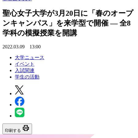
聖心女子大学が3月20日に「春のオープ
ンキャンパス」を来学型で開催 — 全8
学科の模擬授業を開講
2022.03.09 13:00
大学ニュース
イベント
入試関連
学生の活動
print
印刷する