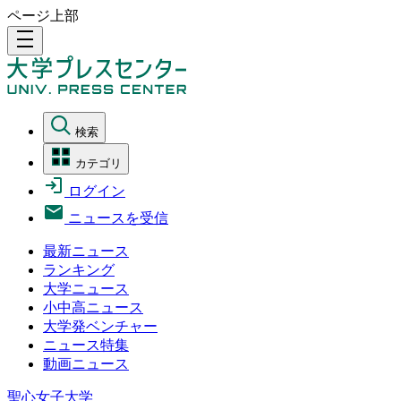
ページ上部
density_medium
検索
カテゴリ
ログイン
ニュースを受信
最新ニュース
ランキング
大学ニュース
小中高ニュース
大学発ベンチャー
ニュース特集
動画ニュース
聖心女子大学