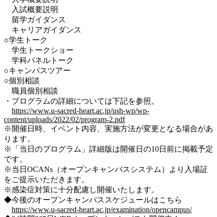
入試概要説明
留学ガイダンス
キャリアガイダンス
○学生トーク
学生トークショー
学科パネルトーク
○キャンパスツアー
○個別相談
職員個別相談
・プログラムの詳細については下記を参照。
https://www.u-sacred-heart.ac.jp/ush-wp/wp-
content/uploads/2022/02/program-2.pdf
※開催日時、イベント内容、実施方法が変更となる場合があ
ります。
※「当日のプログラム」詳細版は開催日の10日前に掲載予定
です。
※当日OCANs（オープンキャンパスシステム）より入場証
をご提示いただきます。
※感染症対策に十分配慮し開催いたします。
◆今後のオープンキャンパススケジュールはこちら
https://www.u-sacred-heart.ac.jp/examination/opencampus/