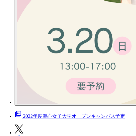
picture_as_pdf
2022年度聖心女子大学オープンキャンパス予定