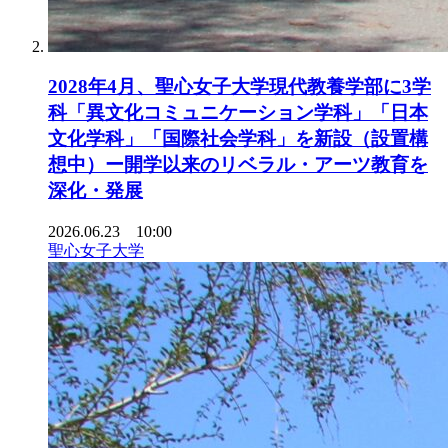
2028年4月、聖心女子大学現代教養学部に3学
科「異文化コミュニケーション学科」「日本
文化学科」「国際社会学科」を新設（設置構
想中）ー開学以来のリベラル・アーツ教育を
深化・発展
2026.06.23 10:00
聖心女子大学