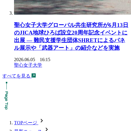
聖心女子大学グローバル共生研究所が6月13日
のJICA地球ひろば設立20周年記念イベントに
出展 ― 難民支援学生団体SHRETによるパネ
ル展示や「武器アート」の紹介などを実施
2026.06.05 16:15
聖心女子大学
すべてを見る
chevron_forward
TOPページ
chevron_forward