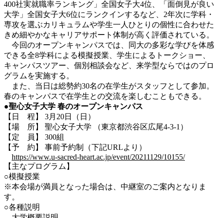
400社実就職率ランキング」全国女子大4位、「面倒見が良い
大学」全国女子大6位にランクインするなど、2年次に学科・
専攻を選ぶカリキュラムや学生一人ひとりの個性に合わせた
きめ細やかなキャリアサポート体制が高く評価されている。
今回のオープンキャンパスでは、同大の多彩な学びを体感
できる全8学科による模擬授業、学生によるトークショー、
キャンパスツアー、個別相談会など、来学型ならではのプロ
グラムを実施する。
また、当日は総勢約30名の在学生がスタッフとして参加。
春のキャンパスで在学生との交流を楽しむこともできる。
●
聖心女子大学
春のオープンキャンパス
【日 程】 3月20日（日）
【場 所】 聖心女子大学 （東京都渋谷区広尾4-3-1）
【定 員】 300組
【予 約】 事前予約制（下記URLより）
https://www.u-sacred-heart.ac.jp/event/20211129/10155/
【主なプログラム】
○模擬授業
※本会場が満員となった場合は、中継室のご案内となりま
す。
○各種説明
大学概要説明