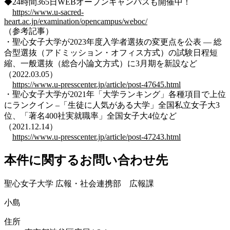
◆24時間365日WEBオープンキャンパスも開催中！
https://www.u-sacred-
heart.ac.jp/examination/opencampus/weboc/
（参考記事）
・聖心女子大学が2023年度入学者選抜の変更点を公表 — 総
合型選抜（アドミッション・オフィス方式）の試験日程短
縮、一般選抜（総合小論文方式）に3月期を新設など
（2022.03.05）
https://www.u-presscenter.jp/article/post-47645.html
・聖心女子大学が2021年「大学ランキング」各種項目で上位
にランクイン –「生徒に人気がある大学」全国私立女子大3
位、「著名400社実就職率」全国女子大4位など
（2021.12.14）
https://www.u-presscenter.jp/article/post-47243.html
本件に関するお問い合わせ先
聖心女子大学 広報・社会連携部 広報課
小島
住所