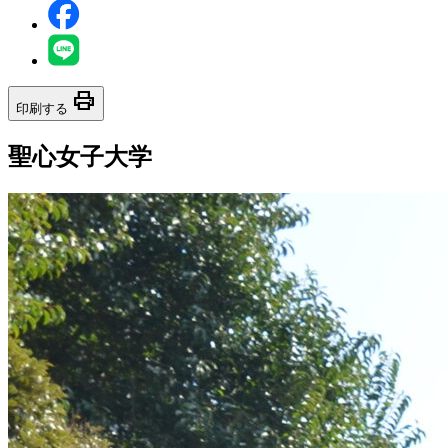
print
印刷する
聖心女子大学