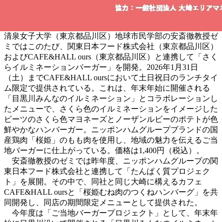
清泉女子大学（東京都品川区）地球市民学部の安斎徹教授ゼ
ミではこのたび、関東日本フード株式会社（東京都品川区）
およびCAFE&HALL ours（東京都品川区）と連携して「さく
らイルミネーションバーガー」を開発。2026年1月31日
（土）までCAFE&HALL oursにおいて土日祝日のランチタイ
ム限定で提供されている。これは、年末年始に開催される
「目黒川みんなのイルミネーション」とコラボレーションし
たメニューで、さくら色のイルミネーションをイメージした
ビーツのさくら色マヨネーズとノーザンルビーのポテトが色
鮮やかなハンバーガー。ニッポンハムグループブランドの国
産鶏肉「桜姫」のもも肉を使用し、地域の魅力を伝えるご当
地バーガーに仕上がっている。価格は1,400円（税込）。
安斎徹教授のゼミでは昨年度、ニッポンハムグループの関
東日本フード株式会社と連携して「たんぱく質プロジェク
ト」を展開。その中で、同社と同じ大崎に構えるカフェ
CAFE&HALL oursと「桜姫むね肉のつくねハンバーグ」を共
同開発し、同店の期間限定メニューとして提供された。
今年度は「ご当地バーガープロジェクト」として、年末年