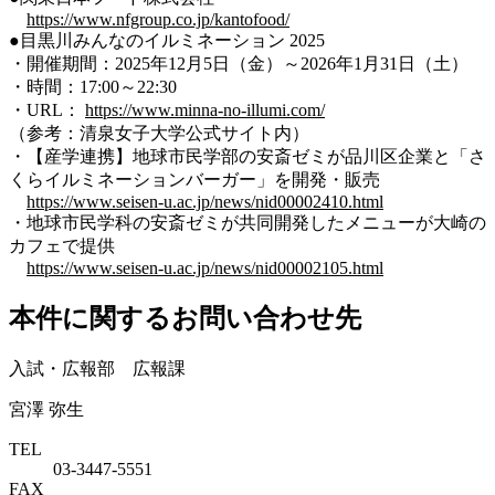
https://www.nfgroup.co.jp/kantofood/
●目黒川みんなのイルミネーション 2025
・開催期間：2025年12月5日（金）～2026年1月31日（土）
・時間：17:00～22:30
・URL：
https://www.minna-no-illumi.com/
（参考：清泉女子大学公式サイト内）
・【産学連携】地球市民学部の安斎ゼミが品川区企業と「さ
くらイルミネーションバーガー」を開発・販売
https://www.seisen-u.ac.jp/news/nid00002410.html
・地球市民学科の安斎ゼミが共同開発したメニューが大崎の
カフェで提供
https://www.seisen-u.ac.jp/news/nid00002105.html
本件に関するお問い合わせ先
入試・広報部 広報課
宮澤 弥生
TEL
03-3447-5551
FAX