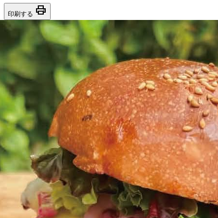
print
印刷する