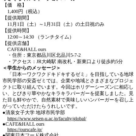
【価 格】
1,400円（税込）
【提供期間】
11月1日（土）～1月31日（土）の土日祝のみ
【提供時間】
12:00～14:30 （ランチタイム）
【提供店舗】
CAFE&HALL ours
・住所：東京都品川区北品川5-7-2
・アクセス：JR大崎駅 南改札・新東口より徒歩約5分
＜学生からのメッセージ＞
「日本一ワクワクドキドキするゼミ」を目指している地球
市民学部の安斎ゼミでは、企業や地域とさまざまなプロジェ
クトに取り組んでいます。今回はホリデーシーズンに相応し
い、とびきり華やかなキラキラバーガーを提案しました。見
た目も鮮やかで、自然素材で美味しいハンバーガーを召し上
がっていただけたらうれしいです。
●清泉女子大学 地球市民学部
https://www.seisen-u.ac.jp/faculty/global/
●CAFE&HALL ours
https://ourscafe.jp/
●関東日本フード株式会社