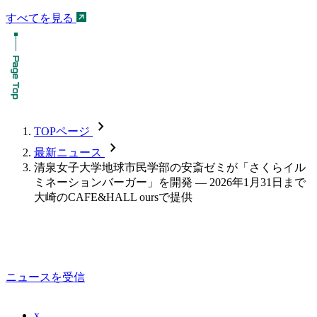
すべてを見る
chevron_forward
TOPページ
chevron_forward
最新ニュース
清泉女子大学地球市民学部の安斎ゼミが「さくらイル
ミネーションバーガー」を開発 ― 2026年1月31日まで
大崎のCAFE&HALL oursで提供
ニュースを受信
x