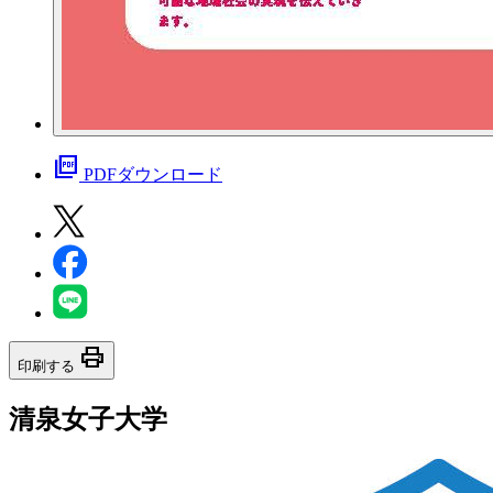
picture_as_pdf
PDFダウンロード
print
印刷する
清泉女子大学