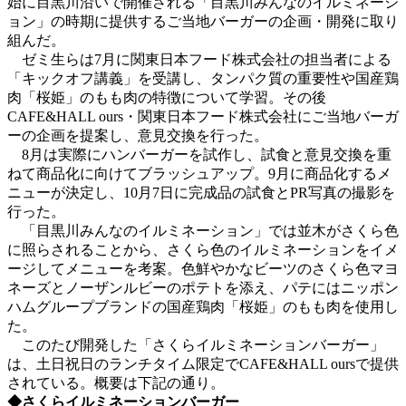
始に目黒川沿いで開催される「目黒川みんなのイルミネーシ
ョン」の時期に提供するご当地バーガーの企画・開発に取り
組んだ。
ゼミ生らは7月に関東日本フード株式会社の担当者による
「キックオフ講義」を受講し、タンパク質の重要性や国産鶏
肉「桜姫」のもも肉の特徴について学習。その後
CAFE&HALL ours・関東日本フード株式会社にご当地バーガ
ーの企画を提案し、意見交換を行った。
8月は実際にハンバーガーを試作し、試食と意見交換を重
ねて商品化に向けてブラッシュアップ。9月に商品化するメ
ニューが決定し、10月7日に完成品の試食とPR写真の撮影を
行った。
「目黒川みんなのイルミネーション」では並木がさくら色
に照らされることから、さくら色のイルミネーションをイメ
ージしてメニューを考案。色鮮やかなビーツのさくら色マヨ
ネーズとノーザンルビーのポテトを添え、パテにはニッポン
ハムグループブランドの国産鶏肉「桜姫」のもも肉を使用し
た。
このたび開発した「さくらイルミネーションバーガー」
は、土日祝日のランチタイム限定でCAFE&HALL oursで提供
されている。概要は下記の通り。
◆さくらイルミネーションバーガー