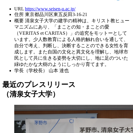
URL
https://www.seisen-u.ac.jp/
住所
東京都品川区東五反田3-16-21
概要
清泉女子大学の建学の精神は、キリスト教ヒュー
マニズムにあり、「まことの知・まことの愛
（VERITAS et CARITAS）」の追究をモットーとして
います。少人数教育による人格的触れ合いを通して、
自分で考え、判断し、決断することのできる女性を育
成します。また自国の文化と異文化を理解し、地球市
民として共に生きる姿勢を大切にし、地に足のついた
緑ゆたかな大樹のようにしっかり育てます。
学長（学校長）
山本 達也
最近のプレスリリース
（清泉女子大学）