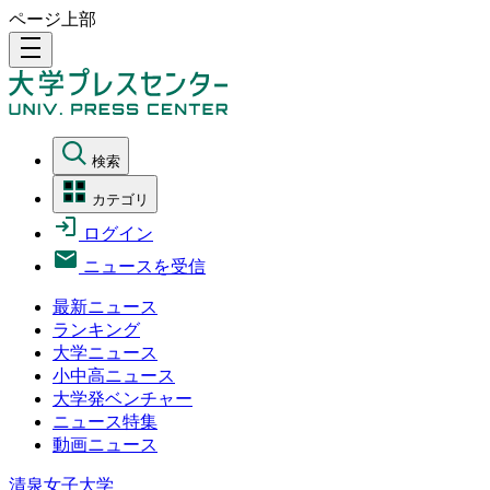
ページ上部
density_medium
検索
カテゴリ
ログイン
ニュースを受信
最新ニュース
ランキング
大学ニュース
小中高ニュース
大学発ベンチャー
ニュース特集
動画ニュース
清泉女子大学