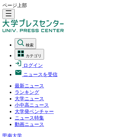
ページ上部
density_medium
検索
カテゴリ
ログイン
ニュースを受信
最新ニュース
ランキング
大学ニュース
小中高ニュース
大学発ベンチャー
ニュース特集
動画ニュース
甲南大学