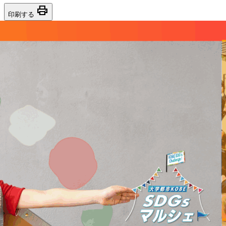
print
印刷する