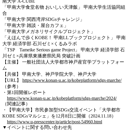
南大学 A-CUBE
「甲南大学食堂名物 おいしい天津飯」 甲南大学生活協同組
合
「甲南大学 関西湾岸SDGsチャレンジ」
「甲南大学 雑談・屋台カフェ」
「甲南大学メガネリサイクルプロジェクト」
「えほんで歩くKOBE！ 甲南LLブックプロジェクト」 甲南
大学 経済学部 石川ゼミ×くるみラボ
「TSP Tameike Serious game Project」 甲南大学 経済学部 石
川ゼミ×兵庫県東播磨県民局 突破計画
【主催】 一般社団法人大学都市神戸産官学プラットフォー
ム
【共催】 甲南大学、神戸学院大学、神戸大学
【URL】
https://www.konan-u.ac.jp/kobeplatform/sdgs-marche/
（参考）
・第1回開催レポート
https://www.konan-u.ac.jp/kobeplatform/sdgs-marche/2024/
（関連記事）
・【甲南大学】市民参加型SDGs交流イベント「大学都市
KOBE SDGsマルシェ」を12月8日に開催（2024.11.18）
https://www.u-presscenter.jp/article/post-54960.html
▼イベントに関する問い合わせ先