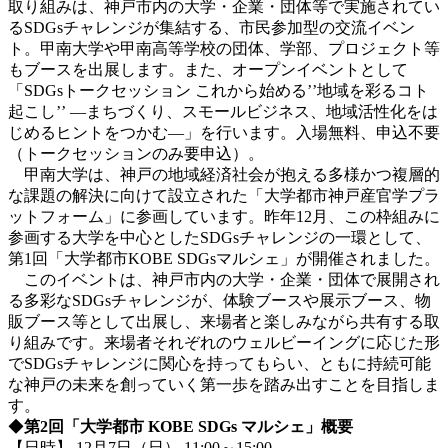
取り組みは、神戸市内の大学・企業・団体等で実施されてい
るSDGsチャレンジが集結する、市民参加型の交流イベン
ト。甲南大学や甲南高等学校の団体、学部、プロジェクト等
もブースを出展します。また、オープンイベントとして
「SDGsトークセッション これから始める’’地域を彩るコト
起こし’’ ―まちづくり、スモールビジネス、地域活性化をは
じめるヒントをつかむ―」を行います。入場無料、申込不要
（トークセッションのみ要申込）。
甲南大学は、神戸の地域経済社会が抱える多様かつ複層的
な課題の解決に向けて設立された「大学都市神戸産官学プラ
ットフォーム」に参画しています。昨年12月、この枠組みに
参画する大学を中心としたSDGsチャレンジの一環として、
第1回「大学都市KOBE SDGsマルシェ」が開催されました。
このイベントは、神戸市内の大学・企業・団体で展開され
る多彩なSDGsチャレンジ
が
、体験ブース
や
展示ブース
、
物
販ブース等
として
出展し、来場者と楽しみながら共有する取
り組みです。来場者それぞれのウェルビーイングに応じた形
でSDGsチャレンジに関心を持ってもらい、ともに持続可能
な神戸の未来を創っていく第一歩を踏み出すことを目指しま
す。
◆
第
2
回「大学都市
KOBE SDGs
マルシェ」概要
【日時】 12月7日（日） 11:00～15:00