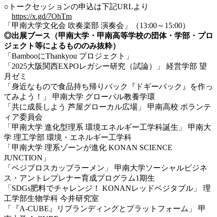
○トークセッションの申込は下記URLより
https://x.gd/7OhTm
「甲南大学文化会 吹奏楽部 演奏会」（13:00～15:00）
◎
出展ブース
（甲南大学・甲南高等学校の団体・学部・プロ
ジェクト等によるもののみ抜粋）
「BambooにThankyou プロジェクト」
「2025大阪関西EXPOレガシー研究（試論）」 経営学部 望
月ゼミ
「身近なもので食品持ち帰りバック『ドギーバック』を作っ
てみよう！」 甲南大学 グローバル教養学環
「共に成長しよう 芦屋グローカル広場」 甲南高校 ボランテ
ィア委員会
「甲南大学 進化型理系 環境エネルギー工学科誕生」
甲南大
学
理工学部 環境・エネルギー工学科
「甲南大学 理系ゾーンが進化 KONAN SCIENCE
JUNCTION」
「ベジブロスカップラーメン」 甲南大学ソーシャルビジネ
ス・アントレプレナー育成プログラム1期生
「SDGs肥料でチャレンジ！ KONANレッドベジタブル」 理
工学部生物学科 今井研究室
「『A-CUBE』リブランディングとプラットフォーム」 甲