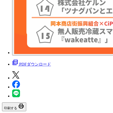
picture_as_pdf
PDFダウンロード
print
印刷する