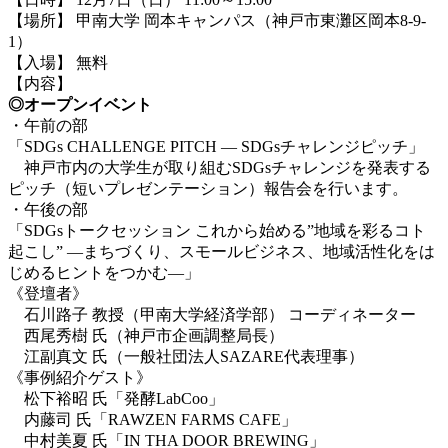
【場所】 甲南大学 岡本キャンパス（神戸市東灘区岡本8-9-
1）
【入場】 無料
【内容】
◎オープンイベント
・午前の部
「SDGs CHALLENGE PITCH ― SDGsチャレンジピッチ」
神戸市内の大学生が取り組むSDGsチャレンジを発表する
ピッチ（短いプレゼンテーション）報告会を行います。
・午後の部
「SDGsトークセッション これから始める”地域を彩るコト
起こし” ―まちづくり、スモールビジネス、地域活性化をは
じめるヒントをつかむ―」
《登壇者》
石川路子 教授（甲南大学経済学部） コーディネーター
西尾秀樹 氏（神戸市企画調整局長）
江副真文 氏（一般社団法人SAZARE代表理事）
《事例紹介ゲスト》
松下裕昭 氏「発酵LabCoo」
内藤司 氏「
RAWZEN FARMS CAFE
」
中村美夏 氏「IN THA DOOR BREWING」