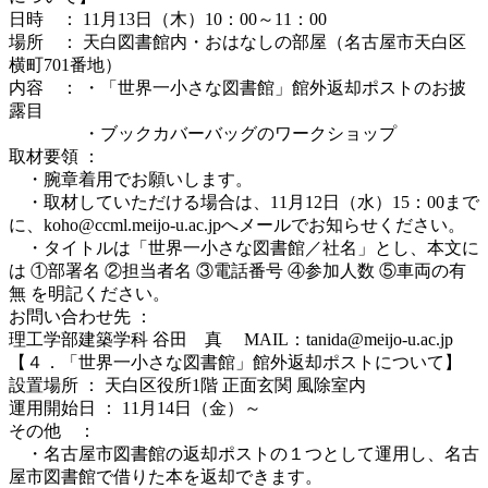
日時 ： 11月13日（木）10：00～11：00
場所 ： 天白図書館内・おはなしの部屋（名古屋市天白区
横町701番地）
内容 ： ・「世界一小さな図書館」館外返却ポストのお披
露目
・ブックカバーバッグのワークショップ
取材要領 ：
・腕章着用でお願いします。
・取材していただける場合は、11月12日（水）15：00まで
に、koho@ccml.meijo-u.ac.jpへメールでお知らせください。
・タイトルは「世界一小さな図書館／社名」とし、本文に
は ①部署名 ②担当者名 ③電話番号 ④参加人数 ⑤車両の有
無 を明記ください。
お問い合わせ先 ：
理工学部建築学科 谷田 真 MAIL：tanida@meijo-u.ac.jp
【４．「世界一小さな図書館」館外返却ポストについて】
設置場所 ：
天白区役所1階 正面玄関 風除室内
運用開始日 ： 11月14日（金）～
その他 ：
・名古屋市図書館の返却ポストの１つとして運用し、名古
屋市図書館で借りた本を返却できます。