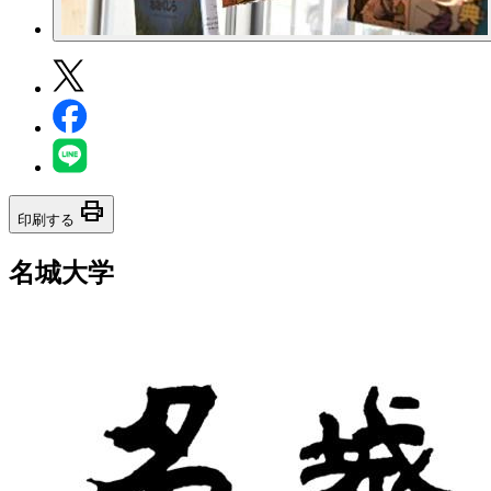
print
印刷する
名城大学