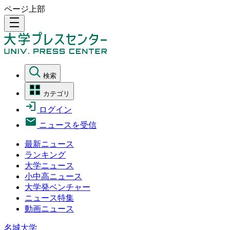
ページ上部
density_medium
検索
カテゴリ
ログイン
ニュースを受信
最新ニュース
ランキング
大学ニュース
小中高ニュース
大学発ベンチャー
ニュース特集
動画ニュース
名城大学