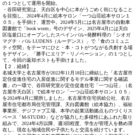
の１つとして運用を開始。
・谷田研究室は、天白区を中心に本がうごめく街になること
を目指し、2024年4月に絵本サロン「一つ山荘絵本サロン１
０５」を手掛け、運営中。2024年5月には名古屋市の自動車
図書館で「book worm」号のデザイン、2025年4月には天白
区塩釜口にオープンしたスペインバル×発酵料理の「シオガ
マグチ・バル LUDENS（ルーデンス）」で「食のコミュニ
ティ空間」をテーマにひと・本・コトがつながる共創する場
をデザイン。「勝手にエリア・リノベーション」の１つとし
て、今回の返却ポストも手掛けました。
【２．経緯】
名城大学と名古屋市が2022年11月18日に締結した「名古屋市
定住促進住宅の入居促進に関するモデル事業に関する確認
書」の一環で、谷田研究室が定住促進住宅「一つ山荘」（名
古屋市天白区）で絵本サロン「一つ山荘絵本サロン１０５」
を2024年4月に開所しました。名古屋市住宅供給公社、名古
屋市住宅都市局住宅管理課、天白図書館（絵本協力）、福祉
事業所、デジファブ工場、本学の起業活動拠点ものづくりス
ペース「M-STUDIO」などが協力した多様性にあふれた取り
組みで、2024年4月以降、週3回程度、学生が管理人を務め滞
在し、現在も地域住民や子供たちと交流を続けています。