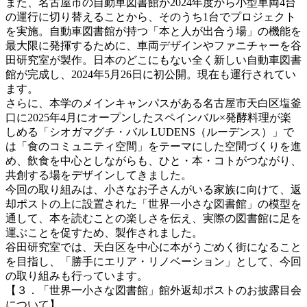
また、名古屋市の自動車図書館が2024年度から小型車両4台
の運行に切り替えることから、そのうち1台でプロジェクト
を実施。自動車図書館が持つ「本と人が出合う場」の機能を
最大限に発揮するために、車両デザインやファニチャーを谷
田研究室が製作。日本のどこにもない全く新しい自動車図書
館が完成し、2024年5月26日に初公開。現在も運行されてい
ます。
さらに、本学のメインキャンパスがある名古屋市天白区塩釜
口に2025年4月にオープンしたスペインバル×発酵料理が楽
しめる「シオガマグチ・バル LUDENS（ルーデンス）」で
は「食のコミュニティ空間」をテーマにした空間づくりを進
め、飲食を中心としながらも、ひと・本・コトがつながり、
共創する場をデザインしてきました。
今回の取り組みは、小さなお子さんがいる家族に向けて、返
却ポストの上に設置された「世界一小さな図書館」の模型を
通して、本を読むことの楽しさを伝え、実際の図書館に足を
運ぶことを促すため、製作されました。
谷田研究室では、天白区を中心に本がうごめく街になること
を目指し、「勝手にエリア・リノベーション」として、今回
の取り組みも行っています。
【３．「世界一小さな図書館」館外返却ポストのお披露目会
について】