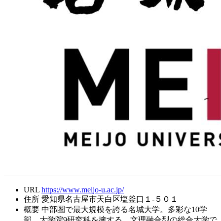
URL
https://www.meijo-u.ac.jp/
住所
愛知県名古屋市天白区塩釜口１-５０１
概要
中部圏で最大規模を誇る名城大学。多彩な10学
部、大学院9研究科を擁する、文理融合型の総合大学で