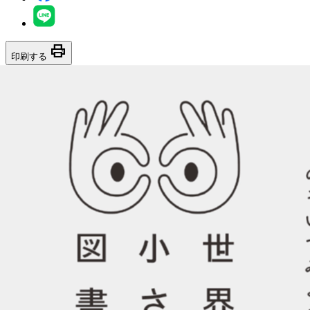
print
印刷する