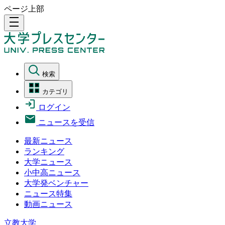
ページ上部
density_medium
検索
カテゴリ
ログイン
ニュースを受信
最新ニュース
ランキング
大学ニュース
小中高ニュース
大学発ベンチャー
ニュース特集
動画ニュース
立教大学