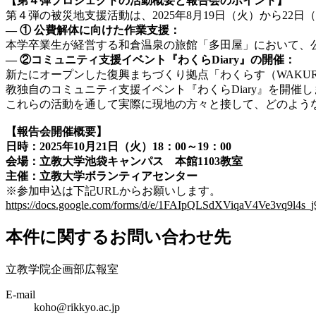
【
第４弾プロジェクトの活動概要と報告会のポイント
】
第４弾の被災地支援活動は、2025年8月19日（火）から2
— ① 公費解体に向けた作業支援：
本学卒業生が経営する和倉温泉の旅館「多田屋」において、
—
②コミュニティ支援イベント『わくらDiary』の開催：
新たにオープンした復興まちづくり拠点「わくらす（WAKU
教独自のコミュニティ支援イベント『わくらDiary』を開催
これらの活動を通して実際に現地の方々と接して、どのよう
【
報告会開催概要
】
日時：2025年10月21日（火）18：00～19：00
会場：立教大学池袋キャンパス 本館1103教室
主催：立教大学ボランティアセンター
※参加申込は下記URLからお願いします。
https://docs.google.com/forms/d/e/1FAIpQLSdXViqaV4Ve3vq9l
本件に関するお問い合わせ先
立教学院企画部広報室
E-mail
koho@rikkyo.ac.jp