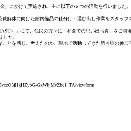
2日（金）にかけて実施され、主に以下の２つの活動を行いました。
公費解体に向けた館内備品の仕分け・運び出し作業をスタッフ
RASU）」にて、住民の方々に「和倉での思い出写真」をご
しました。
なことを感じ、考えたのか。現地で活動してきた第４弾の参加
4s_j9vceO3jHgHZybG-GxWhjMvZbc1_TA/viewform