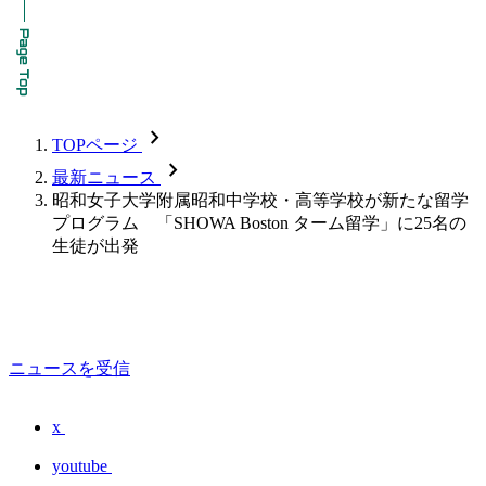
chevron_forward
TOPページ
chevron_forward
最新ニュース
昭和女子大学附属昭和中学校・高等学校が新たな留学
プログラム 「SHOWA Boston ターム留学」に25名の
生徒が出発
ニュースを受信
x
youtube