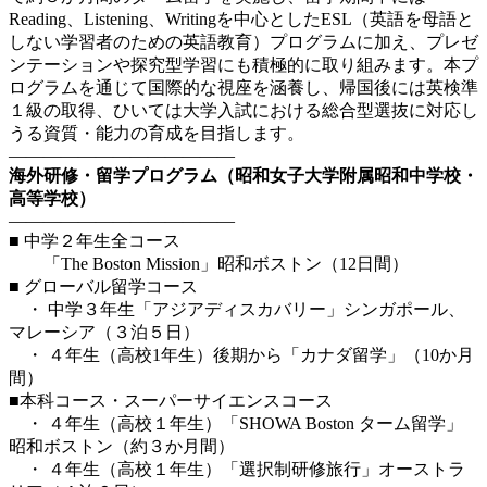
Reading、Listening、Writingを中心としたESL（英語を母語と
しない学習者のための英語教育）プログラムに加え、プレゼ
ンテーションや探究型学習にも積極的に取り組みます。本プ
ログラムを通じて国際的な視座を涵養し、帰国後には英検準
１級の取得、ひいては大学入試における総合型選抜に対応し
うる資質・能力の育成を目指します。
—————————————
海外研修・留学プログラム（昭和女子大学附属昭和中学校・
高等学校）
—————————————
■ 中学２年生全コース
「The Boston Mission」昭和ボストン（12日間）
■ グローバル留学コース
・ 中学３年生「アジアディスカバリー」シンガポール、
マレーシア（３泊５日）
・ ４年生（高校1年生）後期から「カナダ留学」（10か月
間）
■本科コース・スーパーサイエンスコース
・ ４年生（高校１年生）「SHOWA Boston ターム留学」
昭和ボストン（約３か月間）
・ ４年生（高校１年生）「選択制研修旅行」オーストラ