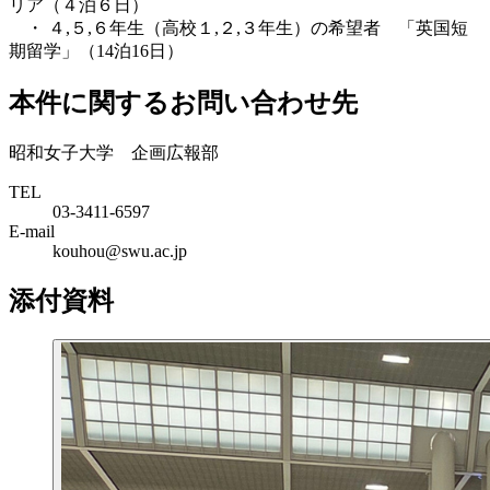
リア（４泊６日）
・ ４,５,６年生（高校１,２,３年生）の希望者 「英国短
期留学」（14泊16日）
本件に関するお問い合わせ先
昭和女子大学 企画広報部
TEL
03-3411-6597
E-mail
kouhou@swu.ac.jp
添付資料