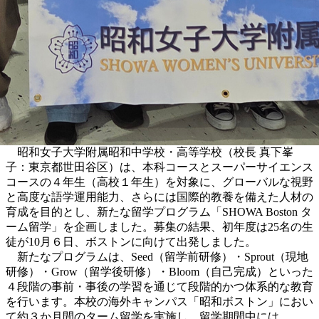
昭和女子大学附属昭和中学校・高等学校（校長 真下峯
子：東京都世田谷区）は、本科コースとスーパーサイエンス
コースの４年生（高校１年生）を対象に、グローバルな視野
と高度な語学運用能力、さらには国際的教養を備えた人材の
育成を目的とし、新たな留学プログラム「SHOWA Boston タ
ーム留学」を企画しました。募集の結果、初年度は25名の生
徒が10月６日、ボストンに向けて出発しました。
新たなプログラムは、Seed（留学前研修）・Sprout（現地
研修）・Grow（留学後研修）・Bloom（自己完成）といった
４段階の事前・事後の学習を通じて段階的かつ体系的な教育
を行います。本校の海外キャンパス「昭和ボストン」におい
て約３か月間のターム留学を実施し、留学期間中には