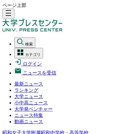
ページ上部
density_medium
検索
カテゴリ
ログイン
ニュースを受信
最新ニュース
ランキング
大学ニュース
小中高ニュース
大学発ベンチャー
ニュース特集
動画ニュース
昭和女子大学附属昭和中学校・高等学校